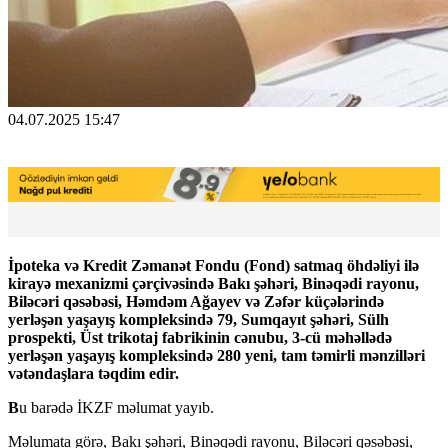
04.07.2025 15:47
İpoteka və Kredit Zəmanət Fondu (Fond) satmaq öhdəliyi ilə
kirayə mexanizmi çərçivəsində Bakı şəhəri, Binəqədi rayonu,
Biləcəri qəsəbəsi, Həmdəm Ağayev və Zəfər küçələrində
yerləşən yaşayış kompleksində 79, Sumqayıt şəhəri, Sülh
prospekti, Üst trikotaj fabrikinin cənubu, 3-cü məhəllədə
yerləşən yaşayış kompleksində 280 yeni, tam təmirli mənzilləri
vətəndaşlara təqdim edir.
B
u barədə İKZF məlumat yayıb.
Məlumata görə, Bakı şəhəri, Binəqədi rayonu, Biləcəri qəsəbəsi,