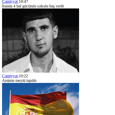
Cəmiyyət
10:47
İranda 4 bal gücündə zəlzələ baş verib
Cəmiyyət
10:22
Aminin meyiti tapılıb