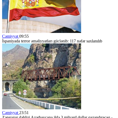
Cəmiyyət
09:55
İspaniyada terror əməliyyatları güclənib: 117 nəfər saxlanılıb
Cəmiyyət
23:51
Zəngəzur dəhlizi Azərbaycana ildə 3 milyard dollar qazandıracaq -