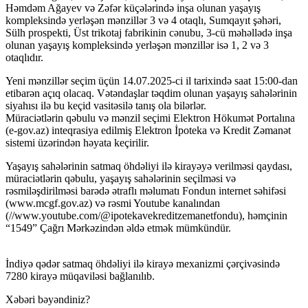
Həmdəm Ağayev və Zəfər küçələrində inşa olunan yaşayış
kompleksində yerləşən mənzillər 3 və 4 otaqlı, Sumqayıt şəhəri,
Sülh prospekti, Üst trikotaj fabrikinin cənubu, 3-cü məhəllədə inşa
olunan yaşayış kompleksində yerləşən mənzillər isə 1, 2 və 3
otaqlıdır.
Yeni mənzillər seçim üçün 14.07.2025-ci il tarixində saat 15:00-dan
etibarən açıq olacaq. Vətəndaşlar təqdim olunan yaşayış sahələrinin
siyahısı ilə bu keçid vasitəsilə tanış ola bilərlər.
Müraciətlərin qəbulu və mənzil seçimi Elektron Hökumət Portalına
(e-gov.az) inteqrasiya edilmiş Elektron İpoteka və Kredit Zəmanət
sistemi üzərindən həyata keçirilir.
Yaşayış sahələrinin satmaq öhdəliyi ilə kirayəyə verilməsi qaydası,
müraciətlərin qəbulu, yaşayış sahələrinin seçilməsi və
rəsmiləşdirilməsi barədə ətraflı məlumatı Fondun internet səhifəsi
(www.mcgf.gov.az) və rəsmi Youtube kanalından
(//www.youtube.com/@ipotekavekreditzemanetfondu), həmçinin
“1549” Çağrı Mərkəzindən əldə etmək mümkündür.
İndiyə qədər satmaq öhdəliyi ilə kirayə mexanizmi çərçivəsində
7280 kirayə müqaviləsi bağlanılıb.
Xəbəri bəyəndiniz?