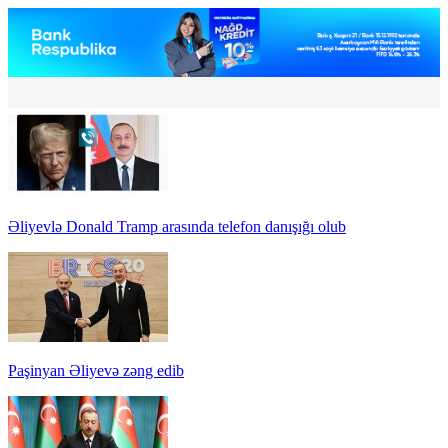
Əliyevlə Donald Tramp arasında telefon danışığı olub
Paşinyan Əliyevə zəng edib