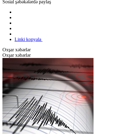
Sosial şəbəkələrdə paylaş
Linki kopyala
Oxşar xəbərlər
Oxşar xəbərlər