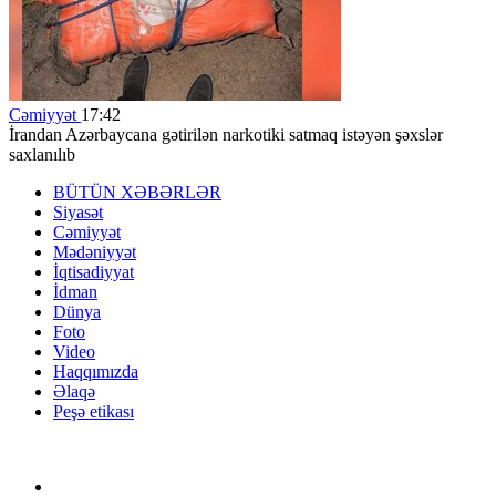
Cəmiyyət
17:42
İrandan Azərbaycana gətirilən narkotiki satmaq istəyən şəxslər
saxlanılıb
BÜTÜN XƏBƏRLƏR
Siyasət
Cəmiyyət
Mədəniyyət
İqtisadiyyat
İdman
Dünya
Foto
Video
Haqqımızda
Əlaqə
Peşə etikası