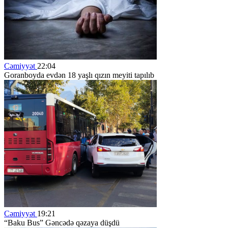
Cəmiyyət
22:04
Goranboyda evdən 18 yaşlı qızın meyiti tapılıb
Cəmiyyət
19:21
“Baku Bus” Gəncədə qəzaya düşdü