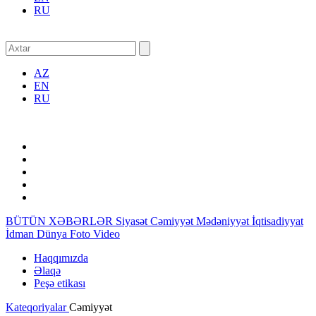
RU
AZ
EN
RU
BÜTÜN XƏBƏRLƏR
Siyasət
Cəmiyyət
Mədəniyyət
İqtisadiyyat
İdman
Dünya
Foto
Video
Haqqımızda
Əlaqə
Peşə etikası
Kateqoriyalar
Cəmiyyət