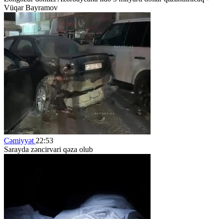
Vüqar Bayramov
Cəmiyyət
22:53
Sarayda zəncirvari qəza olub