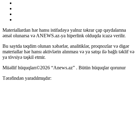
Materiallardan hər hansı istifadəyə yalnız təkrar çap qaydalarına
əməl olunarsa və ANEWS.az-ya hiperlink olduqda icazə verilir.
Bu saytda təqdim olunan xəbərlər, analitiklər, proqnozlar və digər
materiallar hər hansı aktivlərin alınması və ya satışı ilə bağlı təklif və
ya tövsiyə təşkil etmir.
Müəllif hüquqları©2026 “Anews.az” . Bütün hüquqlar qorunur
Tərəfindən yaradılmışdır: