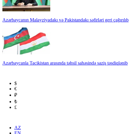
Azərbaycanın Malayziyadakı və Pakistandakı səfirləri geri çağırılıb
Azərbaycanla Tacikistan arasında təhsil sahəsində saziş təsdiqlənib
$
€
₽
₺
£
AZ
EN