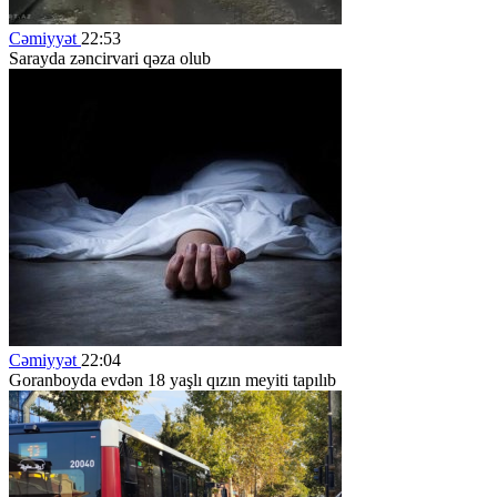
Cəmiyyət
22:53
Sarayda zəncirvari qəza olub
Cəmiyyət
22:04
Goranboyda evdən 18 yaşlı qızın meyiti tapılıb