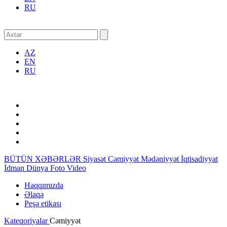
RU
AZ
EN
RU
BÜTÜN XƏBƏRLƏR
Siyasət
Cəmiyyət
Mədəniyyət
İqtisadiyyat
İdman
Dünya
Foto
Video
Haqqımızda
Əlaqə
Peşə etikası
Kateqoriyalar
Cəmiyyət