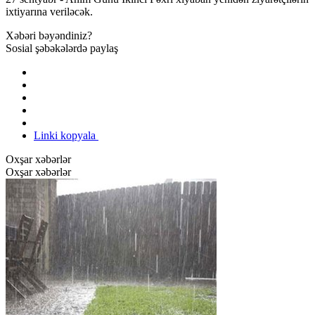
ixtiyarına veriləcək.
Xəbəri bəyəndiniz?
Sosial şəbəkələrdə paylaş
Linki kopyala
Oxşar xəbərlər
Oxşar xəbərlər