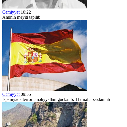
Cəmiyyət
10:22
Aminin meyiti tapılıb
Cəmiyyət
09:55
İspaniyada terror əməliyyatları güclənib: 117 nəfər saxlanılıb