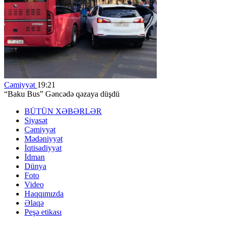
Cəmiyyət
19:21
“Baku Bus” Gəncədə qəzaya düşdü
BÜTÜN XƏBƏRLƏR
Siyasət
Cəmiyyət
Mədəniyyət
İqtisadiyyat
İdman
Dünya
Foto
Video
Haqqımızda
Əlaqə
Peşə etikası