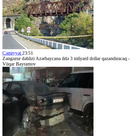
Cəmiyyət
23:51
Zəngəzur dəhlizi Azərbaycana ildə 3 milyard dollar qazandıracaq -
Vüqar Bayramov