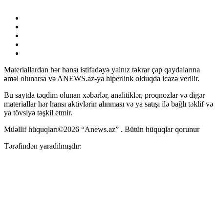
Materiallardan hər hansı istifadəyə yalnız təkrar çap qaydalarına
əməl olunarsa və ANEWS.az-ya hiperlink olduqda icazə verilir.
Bu saytda təqdim olunan xəbərlər, analitiklər, proqnozlar və digər
materiallar hər hansı aktivlərin alınması və ya satışı ilə bağlı təklif və
ya tövsiyə təşkil etmir.
Müəllif hüquqları©2026 “Anews.az” . Bütün hüquqlar qorunur
Tərəfindən yaradılmışdır: