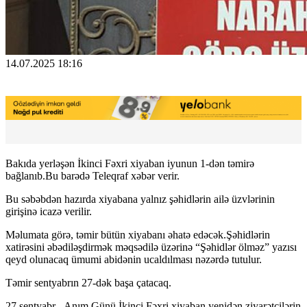
14.07.2025 18:16
Bakıda yerləşən İkinci Fəxri xiyaban iyunun 1-dən təmirə
bağlanıb.Bu barədə Teleqraf xəbər verir.
Bu səbəbdən hazırda xiyabana yalnız şəhidlərin ailə üzvlərinin
girişinə icazə verilir.
Məlumata görə, təmir bütün xiyabanı əhatə edəcək.Şəhidlərin
xatirəsini əbədiləşdirmək məqsədilə üzərinə “Şəhidlər ölməz” yazısı
qeyd olunacaq ümumi abidənin ucaldılması nəzərdə tutulur.
Təmir sentyabrın 27-dək başa çatacaq.
27 sentyabr - Anım Günü İkinci Fəxri xiyaban yenidən ziyarətçilərin