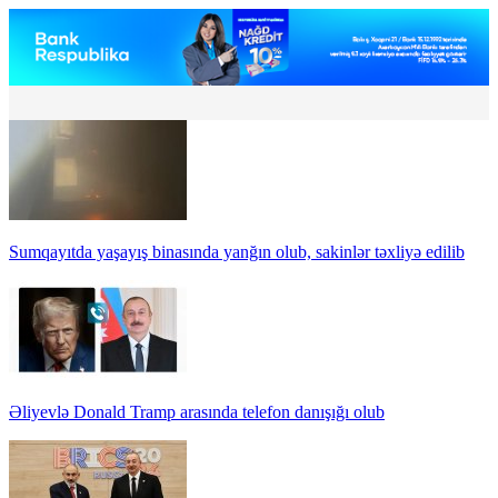
Sumqayıtda yaşayış binasında yanğın olub, sakinlər təxliyə edilib
Əliyevlə Donald Tramp arasında telefon danışığı olub