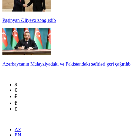
Paşinyan Əliyevə zəng edib
Azərbaycanın Malayziyadakı və Pakistandakı səfirləri geri çağırılıb
$
€
₽
₺
£
AZ
EN