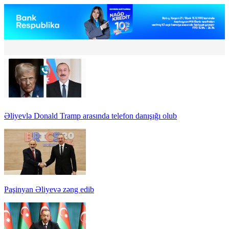
Əliyevlə Donald Tramp arasında telefon danışığı olub
Paşinyan Əliyevə zəng edib