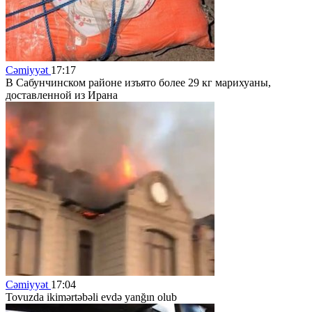
Cəmiyyət
17:17
В Сабунчинском районе изъято более 29 кг марихуаны,
доставленной из Ирана
Cəmiyyət
17:04
Tovuzda ikimərtəbəli evdə yanğın olub