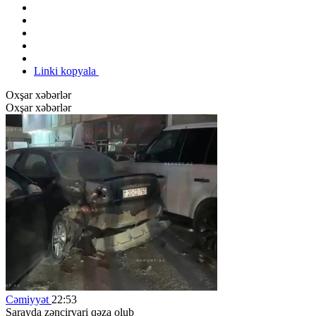
Linki kopyala
Oxşar xəbərlər
Oxşar xəbərlər
Cəmiyyət
22:53
Sarayda zəncirvari qəza olub