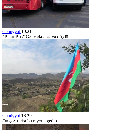
Cəmiyyət
19:21
“Baku Bus” Gəncədə qəzaya düşdü
Cəmiyyət
18:29
Ən çox turist bu rayona gedib