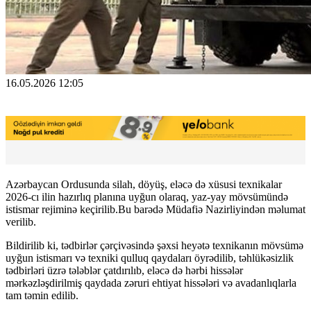
16.05.2026 12:05
Azərbaycan Ordusunda silah, döyüş, eləcə də xüsusi texnikalar
2026-cı ilin hazırlıq planına uyğun olaraq, yaz-yay mövsümündə
istismar rejiminə keçirilib.Bu barədə Müdafiə Nazirliyindən məlumat
verilib.
Bildirilib ki, tədbirlər çərçivəsində şəxsi heyətə texnikanın mövsümə
uyğun istismarı və texniki qulluq qaydaları öyrədilib, təhlükəsizlik
tədbirləri üzrə tələblər çatdırılıb, eləcə də hərbi hissələr
mərkəzləşdirilmiş qaydada zəruri ehtiyat hissələri və avadanlıqlarla
tam təmin edilib.