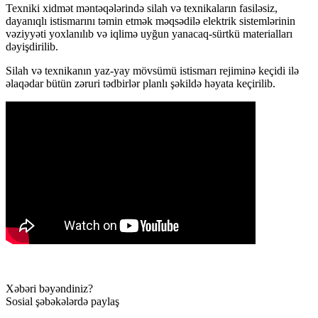
Texniki xidmət məntəqələrində silah və texnikaların fasiləsiz,
dayanıqlı istismarını təmin etmək məqsədilə elektrik sistemlərinin
vəziyyəti yoxlanılıb və iqlimə uyğun yanacaq-sürtkü materialları
dəyişdirilib.
Silah və texnikanın yaz-yay mövsümü istismarı rejiminə keçidi ilə
əlaqədar bütün zəruri tədbirlər planlı şəkildə həyata keçirilib.
Xəbəri bəyəndiniz?
Sosial şəbəkələrdə paylaş