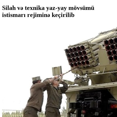
Silah və texnika yaz-yay mövsümü
istismarı rejiminə keçirilib