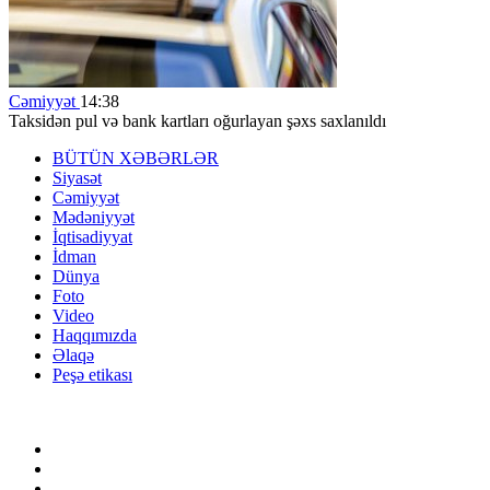
Cəmiyyət
14:38
Taksidən pul və bank kartları oğurlayan şəxs saxlanıldı
BÜTÜN XƏBƏRLƏR
Siyasət
Cəmiyyət
Mədəniyyət
İqtisadiyyat
İdman
Dünya
Foto
Video
Haqqımızda
Əlaqə
Peşə etikası