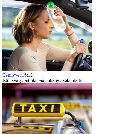
Cəmiyyət
16:12
İsti hava şəraiti ilə bağlı əhaliyə xəbərdarlıq