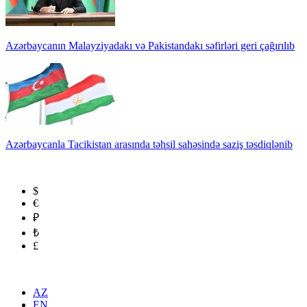
Azərbaycanın Malayziyadakı və Pakistandakı səfirləri geri çağırılıb
Azərbaycanla Tacikistan arasında təhsil sahəsində saziş təsdiqlənib
$
€
₽
₺
£
AZ
EN