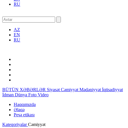
RU
AZ
EN
RU
BÜTÜN XƏBƏRLƏR
Siyasət
Cəmiyyət
Mədəniyyət
İqtisadiyyat
İdman
Dünya
Foto
Video
Haqqımızda
Əlaqə
Peşə etikası
Kateqoriyalar
Cəmiyyət