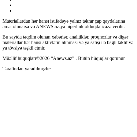
Materiallardan hər hansı istifadəyə yalnız təkrar çap qaydalarına
əməl olunarsa və ANEWS.az-ya hiperlink olduqda icazə verilir.
Bu saytda təqdim olunan xəbərlər, analitiklər, proqnozlar və digər
materiallar hər hansı aktivlərin alınması və ya satışı ilə bağlı təklif və
ya tövsiyə təşkil etmir.
Müəllif hüquqları©2026 “Anews.az” . Bütün hüquqlar qorunur
Tərəfindən yaradılmışdır: