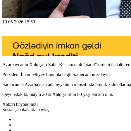
19.05.2026 15:59
Azərbaycanın Xalq şairi Sabir Rüstəmxanlı "Şərəf" ordeni ilə təltif edi
Prezident İlham Əliyev bununla bağlı Sərəncam imzalayıb.
Sərəncamla Azərbaycan ədəbiyyatının inkişafında böyük xidmətlərinə g
Qeyd edək ki, mayın 20-si Xalq şairinin 80 yaşı tamam olur.
Xəbəri bəyəndiniz?
Sosial şəbəkələrdə paylaş