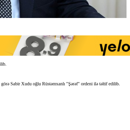
lib.
örə Sabir Xudu oğlu Rüstəmxanlı "Şərəf" ordeni ilə təltif edilib.