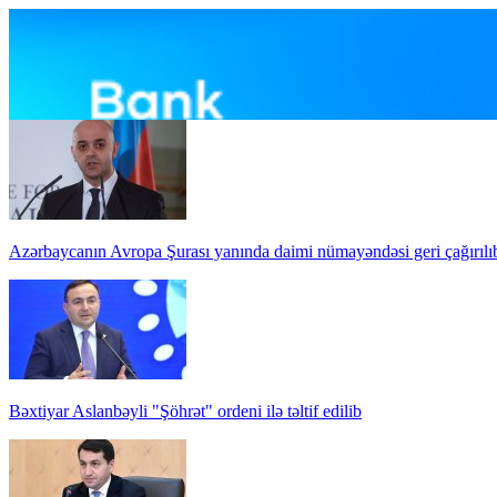
Azərbaycanın Avropa Şurası yanında daimi nümayəndəsi geri çağırılı
Bəxtiyar Aslanbəyli "Şöhrət" ordeni ilə təltif edilib