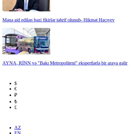
Mənə aid edilən bəzi fikirlər təhrif olunub- Hikmət Hacıyev
AYNA, RİNN və "Bakı Metropoliteni" ekspertlərlə bir araya gəlir
$
€
₽
₺
£
AZ
EN