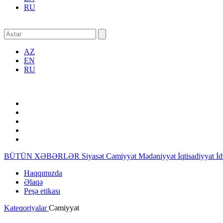
RU
AZ
EN
RU
BÜTÜN XƏBƏRLƏR
Siyasət
Cəmiyyət
Mədəniyyət
İqtisadiyyat
İ
Haqqımızda
Əlaqə
Peşə etikası
Kateqoriyalar
Cəmiyyət