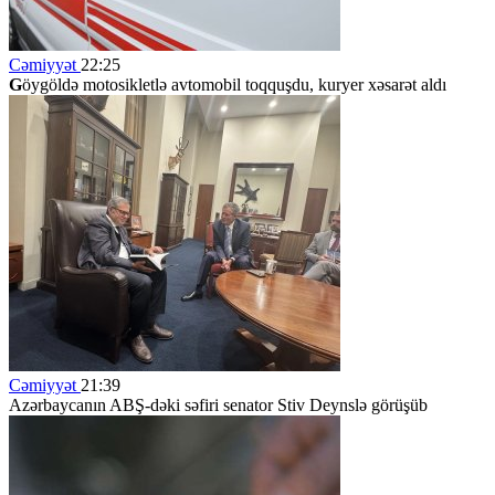
Cəmiyyət
22:25
G
öygöldə motosikletlə avtomobil toqquşdu, kuryer xəsarət aldı
Cəmiyyət
21:39
Azərbaycanın ABŞ-dəki səfiri senator Stiv Deynslə görüşüb