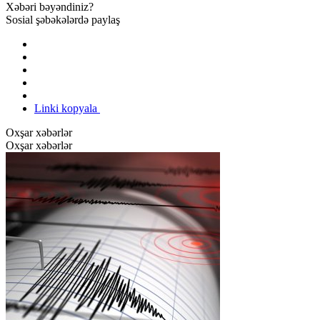
Xəbəri bəyəndiniz?
Sosial şəbəkələrdə paylaş
Linki kopyala
Oxşar xəbərlər
Oxşar xəbərlər