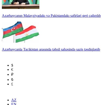
Azərbaycanın Malayziyadakı və Pakistandakı səfirləri geri çağırılıb
Azərbaycanla Tacikistan arasında təhsil sahəsində saziş təsdiqlənib
$
€
₽
₺
£
AZ
EN