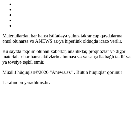
Materiallardan hər hansı istifadəyə yalnız təkrar çap qaydalarına
əməl olunarsa və ANEWS.az-ya hiperlink olduqda icazə verilir.
Bu saytda təqdim olunan xəbərlər, analitiklər, proqnozlar və digər
materiallar hər hansı aktivlərin alınması və ya satışı ilə bağlı təklif və
ya tövsiyə təşkil etmir.
Müəllif hüquqları©2026 “Anews.az” . Bütün hüquqlar qorunur
Tərəfindən yaradılmışdır: