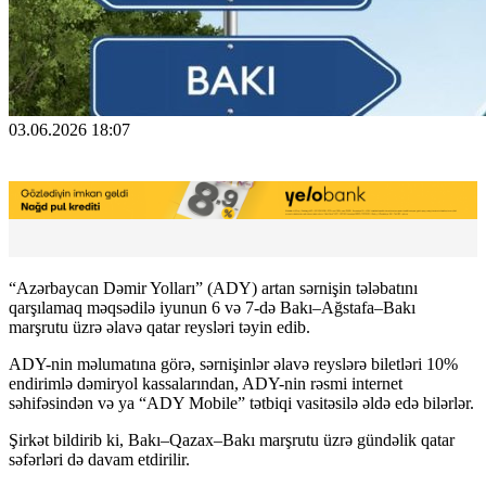
03.06.2026 18:07
“Azərbaycan Dəmir Yolları” (ADY) artan sərnişin tələbatını
qarşılamaq məqsədilə iyunun 6 və 7-də Bakı–Ağstafa–Bakı
marşrutu üzrə əlavə qatar reysləri təyin edib.
ADY-nin məlumatına görə, sərnişinlər əlavə reyslərə biletləri 10%
endirimlə dəmiryol kassalarından, ADY-nin rəsmi internet
səhifəsindən və ya “ADY Mobile” tətbiqi vasitəsilə əldə edə bilərlər.
Şirkət bildirib ki, Bakı–Qazax–Bakı marşrutu üzrə gündəlik qatar
səfərləri də davam etdirilir.