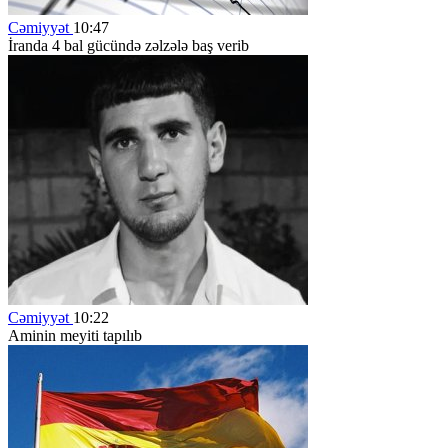
Cəmiyyət
10:47
İranda 4 bal gücündə zəlzələ baş verib
Cəmiyyət
10:22
Aminin meyiti tapılıb