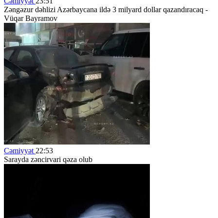
Cəmiyyət
23:51
Zəngəzur dəhlizi Azərbaycana ildə 3 milyard dollar qazandıracaq -
Vüqar Bayramov
Cəmiyyət
22:53
Sarayda zəncirvari qəza olub