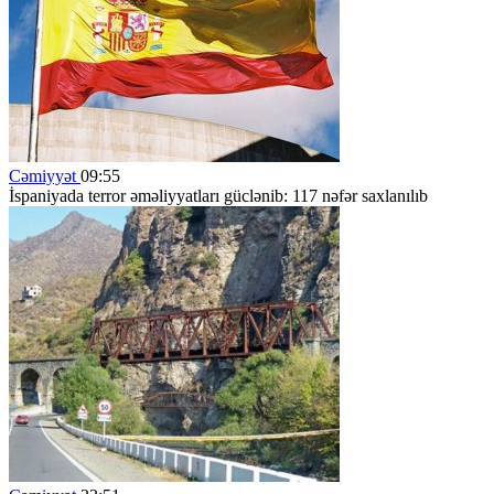
Cəmiyyət
09:55
İspaniyada terror əməliyyatları güclənib: 117 nəfər saxlanılıb