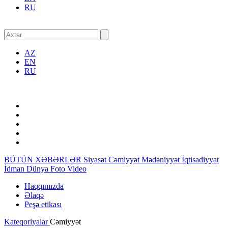
RU
AZ
EN
RU
BÜTÜN XƏBƏRLƏR
Siyasət
Cəmiyyət
Mədəniyyət
İqtisadiyyat
İdman
Dünya
Foto
Video
Haqqımızda
Əlaqə
Peşə etikası
Kateqoriyalar
Cəmiyyət