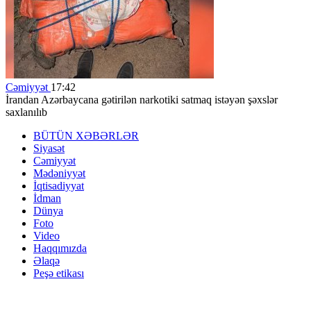
Cəmiyyət
17:42
İrandan Azərbaycana gətirilən narkotiki satmaq istəyən şəxslər
saxlanılıb
BÜTÜN XƏBƏRLƏR
Siyasət
Cəmiyyət
Mədəniyyət
İqtisadiyyat
İdman
Dünya
Foto
Video
Haqqımızda
Əlaqə
Peşə etikası