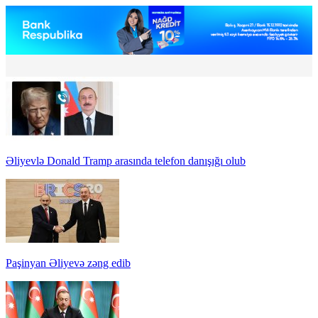
Əliyevlə Donald Tramp arasında telefon danışığı olub
Paşinyan Əliyevə zəng edib