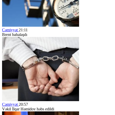
Cəmiyyət
21:11
Brent bahalaşdı
Cəmiyyət
20:57
Vəkil İlqar Həmidov həbs edildi