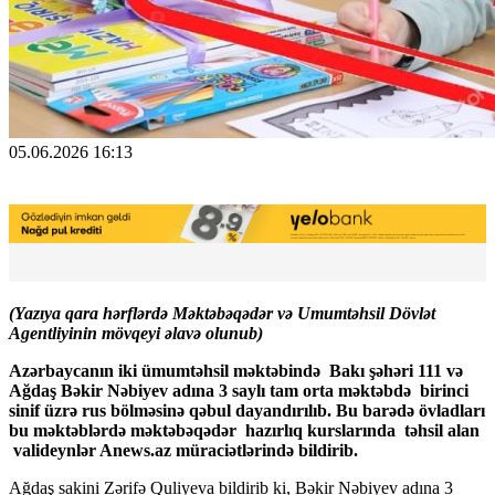
05.06.2026 16:13
(Yazıya qara hərflərdə Məktəbəqədər və Umumtəhsil Dövlət
Agentliyinin mövqeyi əlavə olunub)
Azərbaycanın iki ümumtəhsil məktəbində Bakı şəhəri 111 və
Ağdaş Bəkir Nəbiyev adına 3 saylı tam orta məktəbdə birinci
sinif üzrə rus bölməsinə qəbul dayandırılıb. Bu barədə övladları
bu məktəblərdə məktəbəqədər hazırlıq kurslarında təhsil alan
valideynlər Anews.az müraciətlərində bildirib.
Ağdaş sakini Zərifə Quliyeva bildirib ki, Bəkir Nəbiyev adına 3