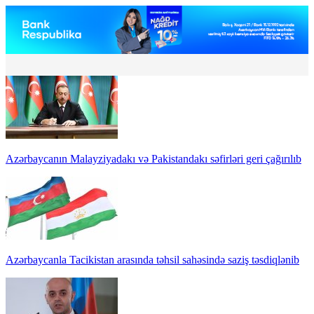
Azərbaycanın Malayziyadakı və Pakistandakı səfirləri geri çağırılıb
Azərbaycanla Tacikistan arasında təhsil sahəsində saziş təsdiqlənib