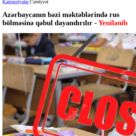
Kateqoriyalar
Cəmiyyət
Azərbaycanın bəzi məktəblərində rus
bölməsinə qəbul dayandırılır -
Yenilənib