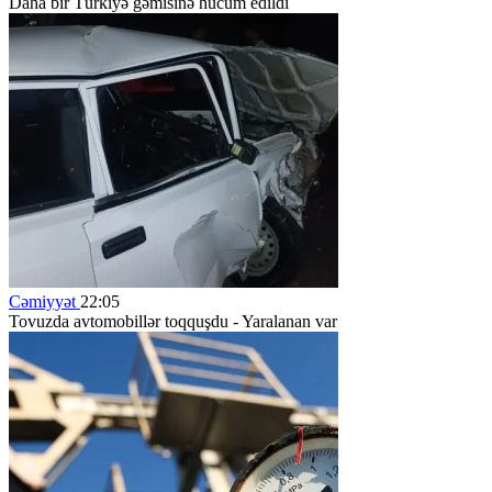
Daha bir Türkiyə gəmisinə hücum edildi
Cəmiyyət
22:05
Tovuzda avtomobillər toqquşdu - Yaralanan var