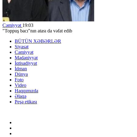
Cəmiyyət
19:03
"Toppuş bacı"nın atası da vəfat edib
BÜTÜN XƏBƏRLƏR
Siyasət
Cəmiyyət
Mədəniyyət
İqtisadiyyat
İdman
Dünya
Foto
Video
Haqqımızda
Əlaqə
Peşə etikası