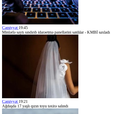
Cəmiyyət
19:45
Minlərlə saytı sındırıb idarəetmə panellərini satdılar - KMBİ saxladı
Cəmiyyət
19:21
Ağdaşda 17 yaşlı qızın toyu təxirə salındı