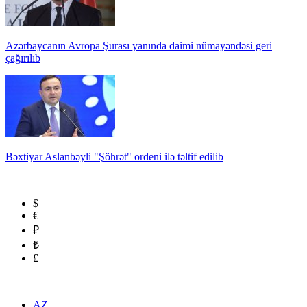
Azərbaycanın Avropa Şurası yanında daimi nümayəndəsi geri
çağırılıb
Bəxtiyar Aslanbəyli "Şöhrət" ordeni ilə təltif edilib
$
€
₽
₺
£
AZ