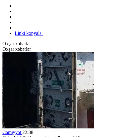
Linki kopyala
Oxşar xəbərlər
Oxşar xəbərlər
Cəmiyyət
22:38