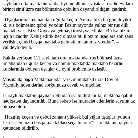
saylı tam orta məktəbin rəhbərliyi müəllimlər vasitəsilə valideynlərə
birinci sinif üzrə rus bölməsinə qəbulun dayandırıldığını çatdırıb.
“Uşaqlarımız imtahandan uğurla keçib. Amma bizə bu gün deyildi
ki, rus bölməsinə qəbul yoxdur. Bizim rayonda yalnız bir rus dilli
məktəb var. Bizə Göycaya getməyi tövsiyyə ediblər. Bu isə bizim
üçün uzaqdır. Xahiş edirik heç olmasa bu il bizim uşaqlara son şans
verilsin, çünki başqa məktəbə getmək imkanımız yoxdur”, –
valideyn deyib.
Bakda yerləşən 111 saylı tam orta məktəbdə rus bölməsi üzrə
imtahandan uğurla keçən və həmin məktəbdə məktəbə hazırlıq
kurslarında oxuyan uşaqlar da eyni problemlə üzləşib.
Məsələ ilə bağlı Məktəbəqədər və Ümumitəhsil üzrə Dövlət
Agentliyindən dərhal sorğumuza cavab vermədilər.
11 saylı məktəbin qaynar xəttindən isə bildirdilər ki, məktəbə qəbul
həqiqətən dayandırılıb. Buna səbəb isə müraciət edənlərin sayının az
olması olub.
"Hazırlıq keçən və qəbul zamanı yüksək bal yığan uşaqlar iyunun
17-i sistem üzrə başqa məktəbləri seçə bilərlər", - məktəbin qaynar
xəttindən bildirilib.