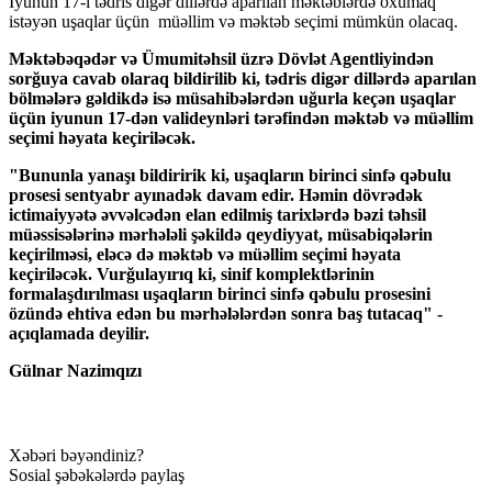
İyunun 17-i tədris digər dillərdə aparılan məktəblərdə oxumaq
istəyən uşaqlar üçün müəllim və məktəb seçimi mümkün olacaq.
Məktəbəqədər və Ümumitəhsil üzrə Dövlət Agentliyindən
sorğuya cavab olaraq bildirilib ki, tədris digər dillərdə aparılan
bölmələrə gəldikdə isə müsahibələrdən uğurla keçən uşaqlar
üçün iyunun 17-dən valideynləri tərəfindən məktəb və müəllim
seçimi həyata keçiriləcək.
"Bununla yanaşı bildiririk ki, uşaqların birinci sinfə qəbulu
prosesi sentyabr ayınadək davam edir. Həmin dövrədək
ictimaiyyətə əvvəlcədən elan edilmiş tarixlərdə bəzi təhsil
müəssisələrinə mərhələli şəkildə qeydiyyat, müsabiqələrin
keçirilməsi, eləcə də məktəb və müəllim seçimi həyata
keçiriləcək. Vurğulayırıq ki, sinif komplektlərinin
formalaşdırılması uşaqların birinci sinfə qəbulu prosesini
özündə ehtiva edən bu mərhələlərdən sonra baş tutacaq" -
açıqlamada deyilir.
Gülnar Nazimqızı
Xəbəri bəyəndiniz?
Sosial şəbəkələrdə paylaş