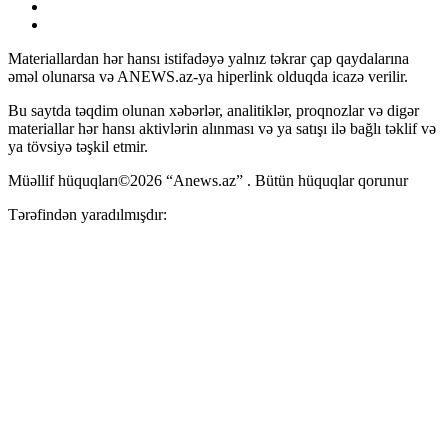
Materiallardan hər hansı istifadəyə yalnız təkrar çap qaydalarına
əməl olunarsa və ANEWS.az-ya hiperlink olduqda icazə verilir.
Bu saytda təqdim olunan xəbərlər, analitiklər, proqnozlar və digər
materiallar hər hansı aktivlərin alınması və ya satışı ilə bağlı təklif və
ya tövsiyə təşkil etmir.
Müəllif hüquqları©2026 “Anews.az” . Bütün hüquqlar qorunur
Tərəfindən yaradılmışdır: