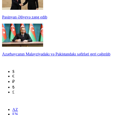
Paşinyan Əliyevə zəng edib
Azərbaycanın Malayziyadakı və Pakistandakı səfirləri geri çağırılıb
$
€
₽
₺
£
AZ
EN