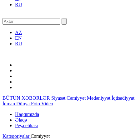
RU
AZ
EN
RU
BÜTÜN XƏBƏRLƏR
Siyasət
Cəmiyyət
Mədəniyyət
İqtisadiyyat
İdman
Dünya
Foto
Video
Haqqımızda
Əlaqə
Peşə etikası
Kateqoriyalar
Cəmiyyət