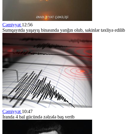
Cəmiyyət
12:56
Sumqayıtda yaşayış binasında yanğın olub, sakinlər təxliyə edilib
Cəmiyyət
10:47
İranda 4 bal gücündə zəlzələ baş verib