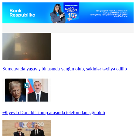
Sumqayıtda yaşayış binasında yanğın olub, sakinlər təxliyə edilib
Əliyevlə Donald Tramp arasında telefon danışığı olub