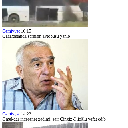
Cəmiyyət
16:15
Qazaxıstanda sərnişin avtobusu yanıb
Cəmiyyət
14:22
Əməkdar incəsənət xadimi, şair Çingiz Əlioğlu vəfat edib