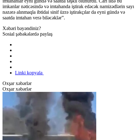
imtahanlar eyni gündə və saatda təşkil olunurdu. Cari ildə bu
imkanlar nəticəsində və imtahanda iştirak edəcək namizədlərin sayı
nəzərə alınmaqla ibtidai sinif üzrə iştirakçılar da eyni gündə və
saatda imtahan verə biləcəklər”.
Xəbəri bəyəndiniz?
Sosial şəbəkələrdə paylaş
Linki kopyala
Oxşar xəbərlər
Oxşar xəbərlər