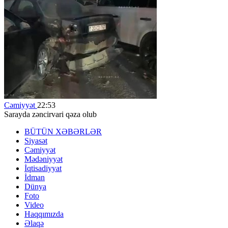
Cəmiyyət
22:53
Sarayda zəncirvari qəza olub
BÜTÜN XƏBƏRLƏR
Siyasət
Cəmiyyət
Mədəniyyət
İqtisadiyyat
İdman
Dünya
Foto
Video
Haqqımızda
Əlaqə