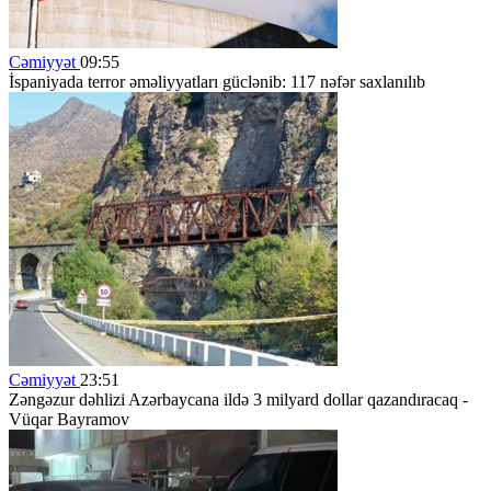
Cəmiyyət
09:55
İspaniyada terror əməliyyatları güclənib: 117 nəfər saxlanılıb
Cəmiyyət
23:51
Zəngəzur dəhlizi Azərbaycana ildə 3 milyard dollar qazandıracaq -
Vüqar Bayramov