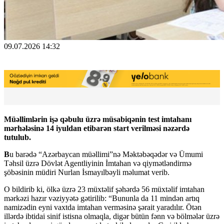
09.07.2026 14:32
Müəllimlərin işə qəbulu üzrə müsabiqənin test imtahanı
mərhələsinə 14 iyuldan etibarən start verilməsi nəzərdə
tutulub.
B
u barədə “Azərbaycan müəllimi”nə Məktəbəqədər və Ümumi
Təhsil üzrə Dövlət Agentliyinin İmtahan və qiymətləndirmə
şöbəsinin müdiri Nurlan İsmayılbəyli məlumat verib.
O bildirib ki, ölkə üzrə 23 müxtəlif şəhərdə 56 müxtəlif imtahan
mərkəzi hazır vəziyyətə gətirilib: “Bununla da 11 mindən artıq
namizədin eyni vaxtda imtahan verməsinə şərait yaradılır. Ötən
illərdə ibtidai sinif istisna olmaqla, digər bütün fənn və bölmələr üzrə