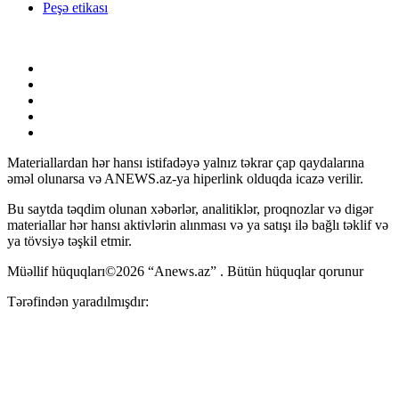
Peşə etikası
Materiallardan hər hansı istifadəyə yalnız təkrar çap qaydalarına
əməl olunarsa və ANEWS.az-ya hiperlink olduqda icazə verilir.
Bu saytda təqdim olunan xəbərlər, analitiklər, proqnozlar və digər
materiallar hər hansı aktivlərin alınması və ya satışı ilə bağlı təklif və
ya tövsiyə təşkil etmir.
Müəllif hüquqları©2026 “Anews.az” . Bütün hüquqlar qorunur
Tərəfindən yaradılmışdır: