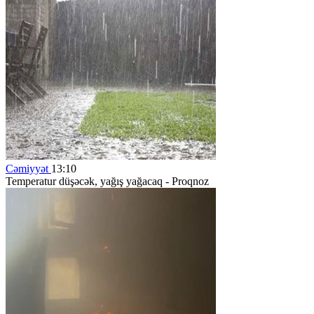
Cəmiyyət
13:10
Temperatur düşəcək, yağış yağacaq - Proqnoz