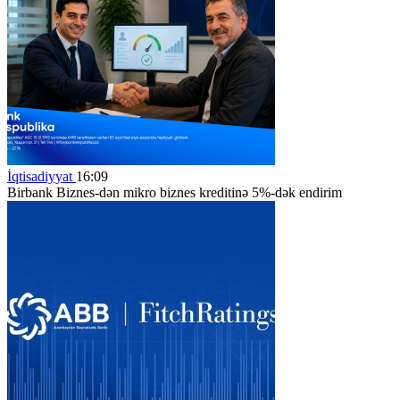
İqtisadiyyat
16:09
Birbank Biznes-dən mikro biznes kreditinə 5%-dək endirim