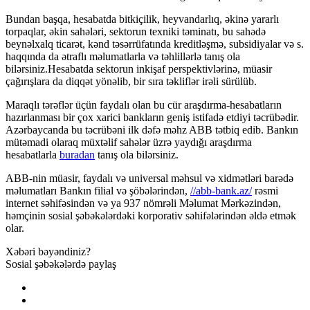
Bundan başqa, hesabatda bitkiçilik, heyvandarlıq, əkinə yararlı
torpaqlar, əkin sahələri, sektorun texniki təminatı, bu sahədə
beynəlxalq ticarət, kənd təsərrüfatında kreditləşmə, subsidiyalar və s.
haqqında da ətraflı məlumatlarla və təhlillərlə tanış ola
bilərsiniz.Hesabatda sektorun inkişaf perspektivlərinə, müasir
çağırışlara da diqqət yönəlib, bir sıra təkliflər irəli sürülüb.
Maraqlı tərəflər üçün faydalı olan bu cür araşdırma-hesabatların
hazırlanması bir çox xarici bankların geniş istifadə etdiyi təcrübədir.
Azərbaycanda bu təcrübəni ilk dəfə məhz ABB tətbiq edib. Bankın
mütəmadi olaraq müxtəlif sahələr üzrə yaydığı araşdırma
hesabatlarla
buradan
tanış ola bilərsiniz.
ABB-nin müasir, faydalı və universal məhsul və xidmətləri barədə
məlumatları Bankın filial və şöbələrindən,
//abb-bank.az/
rəsmi
internet səhifəsindən və ya 937 nömrəli Məlumat Mərkəzindən,
həmçinin sosial şəbəkələrdəki korporativ səhifələrindən əldə etmək
olar.
Xəbəri bəyəndiniz?
Sosial şəbəkələrdə paylaş