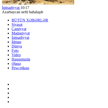
İqtisadiyyat
10:17
Azərbaycan nefti bahalaşıb
BÜTÜN XƏBƏRLƏR
Siyasət
Cəmiyyət
Mədəniyyət
İqtisadiyyat
İdman
Dünya
Foto
Video
Haqqımızda
Əlaqə
Peşə etikası