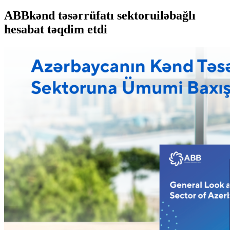
ABBkənd təsərrüfatı sektoruiləbağlı
hesabat təqdim etdi