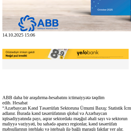
14.10.2025 15:06
ABB daha bir araşdırma-hesabatını ictimaiyyətə təqdim
edib. Hesabat
“Azərbaycan Kənd Təsərrüfatı Sektoruna Ümumi Baxış: Statistik İcm
adlanır. Burada kənd təsərrüfatının qlobal və Azərbaycan
iqtisadiyyatında payı, aqrar sektordakı məşğul əhali sayı və sektorun
maliyyə vəziyyəti, bu sahədə aparıcı regionlar, kənd təsərrüfatı
məhsullarının istehlakı və istehsalı ilə bağlı maraqlı faktlar yer alır.