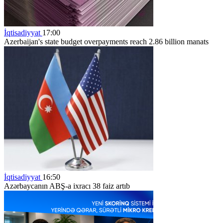
İqtisadiyyat
17:00
Azerbaijan's state budget overpayments reach 2.86 billion manats
İqtisadiyyat
16:50
Azərbaycanın ABŞ-a ixracı 38 faiz artıb