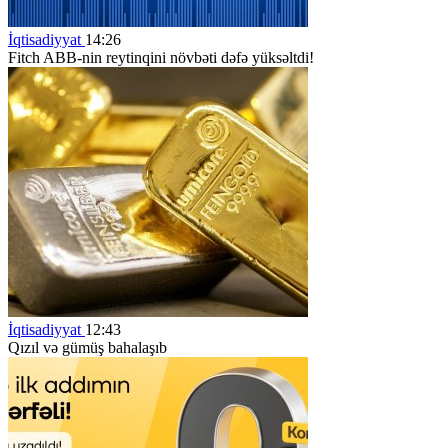
İqtisadiyyat
14:26
Fitch ABB-nin reytinqini növbəti dəfə yüksəltdi!
İqtisadiyyat
12:43
Qızıl və gümüş bahalaşıb