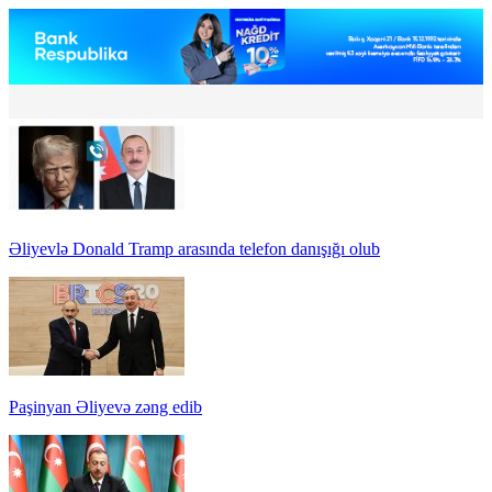
Əliyevlə Donald Tramp arasında telefon danışığı olub
Paşinyan Əliyevə zəng edib