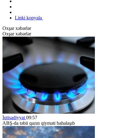
Linki kopyala
Oxşar xəbərlər
Oxşar xəbərlər
İqtisadiyyat
09:57
ABŞ-da təbii qazın qiyməti bahalaşıb