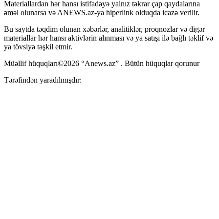
Materiallardan hər hansı istifadəyə yalnız təkrar çap qaydalarına
əməl olunarsa və ANEWS.az-ya hiperlink olduqda icazə verilir.
Bu saytda təqdim olunan xəbərlər, analitiklər, proqnozlar və digər
materiallar hər hansı aktivlərin alınması və ya satışı ilə bağlı təklif və
ya tövsiyə təşkil etmir.
Müəllif hüquqları©2026 “Anews.az” . Bütün hüquqlar qorunur
Tərəfindən yaradılmışdır: