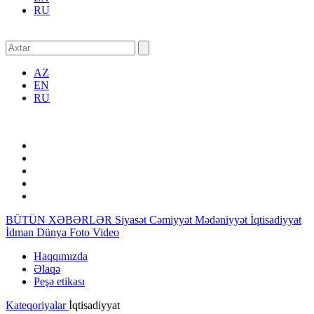
RU
AZ
EN
RU
BÜTÜN XƏBƏRLƏR
Siyasət
Cəmiyyət
Mədəniyyət
İqtisadiyyat
İdman
Dünya
Foto
Video
Haqqımızda
Əlaqə
Peşə etikası
Kateqoriyalar
İqtisadiyyat