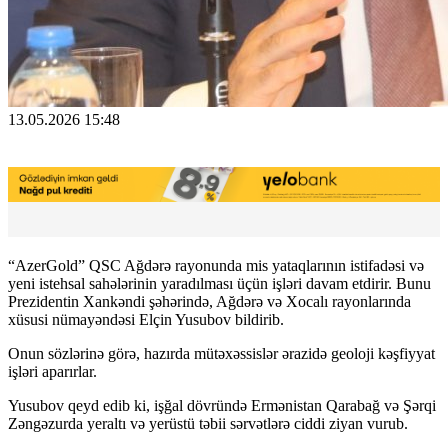
13.05.2026 15:48
“AzerGold” QSC Ağdərə rayonunda mis yataqlarının istifadəsi və
yeni istehsal sahələrinin yaradılması üçün işləri davam etdirir. Bunu
Prezidentin Xankəndi şəhərində, Ağdərə və Xocalı rayonlarında
xüsusi nümayəndəsi Elçin Yusubov bildirib.
Onun sözlərinə görə, hazırda mütəxəssislər ərazidə geoloji kəşfiyyat
işləri aparırlar.
Yusubov qeyd edib ki, işğal dövründə Ermənistan Qarabağ və Şərqi
Zəngəzurda yeraltı və yerüstü təbii sərvətlərə ciddi ziyan vurub.