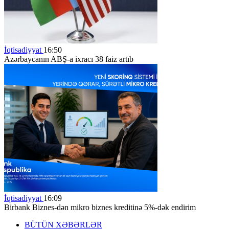
İqtisadiyyat
16:50
Azərbaycanın ABŞ-a ixracı 38 faiz artıb
İqtisadiyyat
16:09
Birbank Biznes-dən mikro biznes kreditinə 5%-dək endirim
BÜTÜN XƏBƏRLƏR