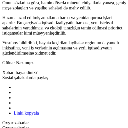
Onun sözlərinə görə, həmin dövrdə mineral ehtiyatlarla yanaşı, geniş
meşə zolaqları və yaşıllıq sahələri də məhv edilib.
Hazırda azad edilmiş ərazilərdə bərpa və yenidənqurma işləri
aparılır. Bu çərçivədə iqtisadi fəaliyyətin bərpası, yeni istehsal
sahələrinin yaradılması və ekoloji tarazlığın təmin edilməsi prioritet
istiqamətlər kimi müəyyənləşdirilib.
Yusubov bildirib ki, həyata keçirilən layihələr regionun dayanıqlı
inkişafına, yeni iş yerlərinin açılmasına və yerli iqtisadiyyatın
gücləndirilməsinə xidmət edir.
Gülnar Nazimqızı
Xəbəri bəyəndiniz?
Sosial şəbəkələrdə paylaş
Linki kopyala
Oxşar xəbərlər
Oxşar xəbərlər