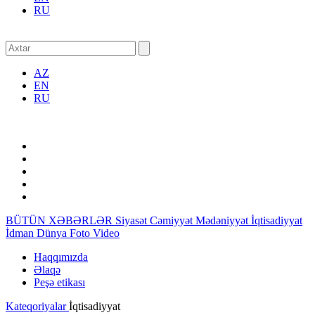
RU
AZ
EN
RU
BÜTÜN XƏBƏRLƏR
Siyasət
Cəmiyyət
Mədəniyyət
İqtisadiyyat
İdman
Dünya
Foto
Video
Haqqımızda
Əlaqə
Peşə etikası
Kateqoriyalar
İqtisadiyyat