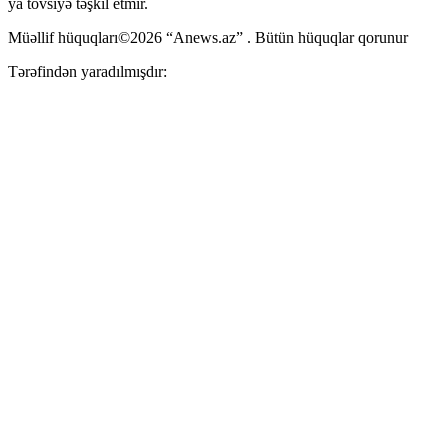
ya tövsiyə təşkil etmir.
Müəllif hüquqları©2026 “Anews.az” . Bütün hüquqlar qorunur
Tərəfindən yaradılmışdır: