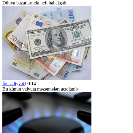
Dünya bazarlarında neft bahalaşıb
İqtisadiyyat
09:14
Bu günün valyuta məzənnələri açıqlanıb