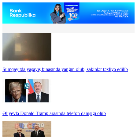
Sumqayıtda yaşayış binasında yanğın olub, sakinlər təxliyə edilib
Əliyevlə Donald Tramp arasında telefon danışığı olub