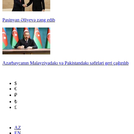
Paşinyan Əliyevə zəng edib
Azərbaycanın Malayziyadakı və Pakistandakı səfirləri geri çağırılıb
$
€
₽
₺
£
AZ
EN