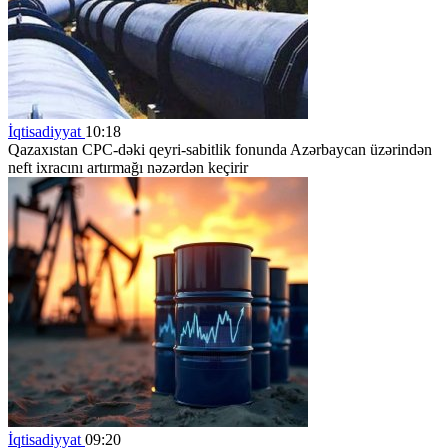
İqtisadiyyat
10:18
Qazaxıstan CPC-dəki qeyri-sabitlik fonunda Azərbaycan üzərindən
neft ixracını artırmağı nəzərdən keçirir
İqtisadiyyat
09:20