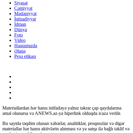
Siyasət
Cəmiyyət
Mədəniyyət
İqtisadiyyat
İdman
Dünya
Foto
Video
Haqqımızda
Əlaqə
Peşə etikası
Materiallardan hər hansı istifadəyə yalnız təkrar çap qaydalarına
əməl olunarsa və ANEWS.az-ya hiperlink olduqda icazə verilir.
Bu saytda təqdim olunan xəbərlər, analitiklər, proqnozlar və digər
materiallar hər hansı aktivlərin alınması və ya satışı ilə bağlı təklif və