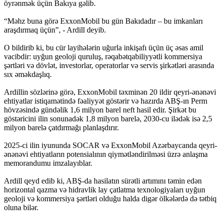
öyrənmək üçün Bakıya gəlib.
“Məhz buna görə ExxonMobil bu gün Bakıdadır – bu imkanları
araşdırmaq üçün”, - Ardill deyib.
O bildirib ki, bu cür layihələrin uğurla inkişafı üçün üç əsas amil
vacibdir: uyğun geoloji quruluş, rəqabətqabiliyyətli kommersiya
şərtləri və dövlət, investorlar, operatorlar və servis şirkətləri arasında
sıx əməkdaşlıq.
Ardillin sözlərinə görə, ExxonMobil təxminən 20 ildir qeyri-ənənəvi
ehtiyatlar istiqamətində fəaliyyət göstərir və hazırda ABŞ-ın Perm
hövzəsində gündəlik 1,6 milyon barel neft hasil edir. Şirkət bu
göstəricini ilin sonunadək 1,8 milyon barelə, 2030-cu ilədək isə 2,5
milyon barelə çatdırmağı planlaşdırır.
2025-ci ilin iyununda SOCAR və ExxonMobil Azərbaycanda qeyri-
ənənəvi ehtiyatların potensialının qiymətləndirilməsi üzrə anlaşma
memorandumu imzalayıblar.
Ardill qeyd edib ki, ABŞ-da hasilatın sürətli artımını təmin edən
horizontal qazma və hidravlik lay çatlatma texnologiyaları uyğun
geoloji və kommersiya şərtləri olduğu halda digər ölkələrdə də tətbiq
oluna bilər.