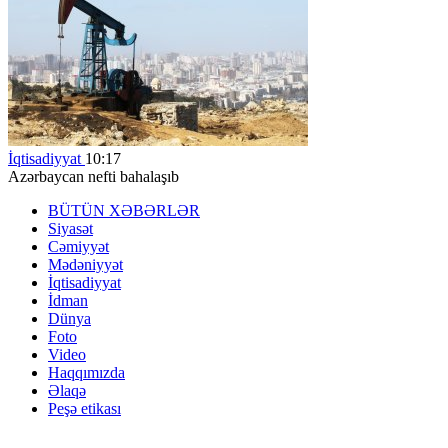
İqtisadiyyat
10:17
Azərbaycan nefti bahalaşıb
BÜTÜN XƏBƏRLƏR
Siyasət
Cəmiyyət
Mədəniyyət
İqtisadiyyat
İdman
Dünya
Foto
Video
Haqqımızda
Əlaqə
Peşə etikası