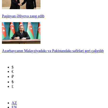
Paşinyan Əliyevə zəng edib
Azərbaycanın Malayziyadakı və Pakistandakı səfirləri geri çağırılıb
$
€
₽
₺
£
AZ
EN