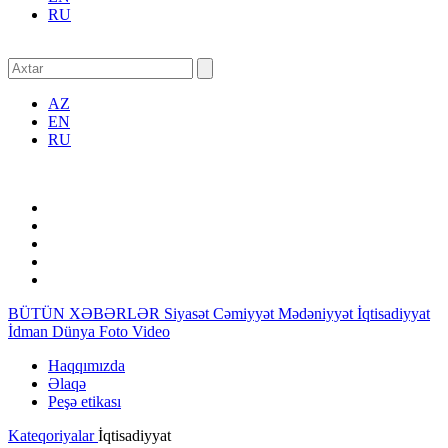
RU
AZ
EN
RU
BÜTÜN XƏBƏRLƏR
Siyasət
Cəmiyyət
Mədəniyyət
İqtisadiyyat
İdman
Dünya
Foto
Video
Haqqımızda
Əlaqə
Peşə etikası
Kateqoriyalar
İqtisadiyyat