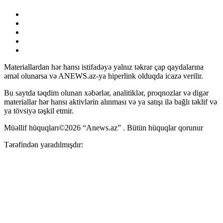
Materiallardan hər hansı istifadəyə yalnız təkrar çap qaydalarına
əməl olunarsa və ANEWS.az-ya hiperlink olduqda icazə verilir.
Bu saytda təqdim olunan xəbərlər, analitiklər, proqnozlar və digər
materiallar hər hansı aktivlərin alınması və ya satışı ilə bağlı təklif və
ya tövsiyə təşkil etmir.
Müəllif hüquqları©2026 “Anews.az” . Bütün hüquqlar qorunur
Tərəfindən yaradılmışdır: