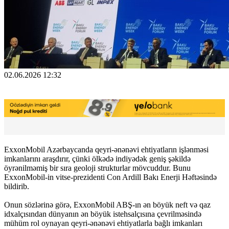
02.06.2026 12:32
ExxonMobil Azərbaycanda qeyri-ənənəvi ehtiyatların işlənməsi
imkanlarını araşdırır, çünki ölkədə indiyədək geniş şəkildə
öyrənilməmiş bir sıra geoloji strukturlar mövcuddur. Bunu
ExxonMobil-in vitse-prezidenti Con Ardill Bakı Enerji Həftəsində
bildirib.
Onun sözlərinə görə, ExxonMobil ABŞ-ın ən böyük neft və qaz
idxalçısından dünyanın ən böyük istehsalçısına çevrilməsində
mühüm rol oynayan qeyri-ənənəvi ehtiyatlarla bağlı imkanları