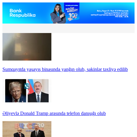
Sumqayıtda yaşayış binasında yanğın olub, sakinlər təxliyə edilib
Əliyevlə Donald Tramp arasında telefon danışığı olub