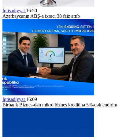
İqtisadiyyat
16:50
Azərbaycanın ABŞ-a ixracı 38 faiz artıb
İqtisadiyyat
16:09
Birbank Biznes-dən mikro biznes kreditinə 5%-dək endirim