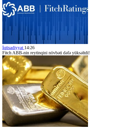
İqtisadiyyat
14:26
Fitch ABB-nin reytinqini növbəti dəfə yüksəltdi!