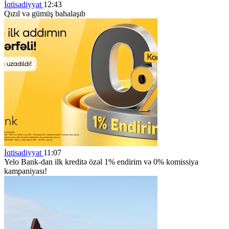
İqtisadiyyat
12:43
Qızıl və gümüş bahalaşıb
İqtisadiyyat
11:07
Yelo Bank-dan ilk kreditə özəl 1% endirim və 0% komissiya
kampaniyası!