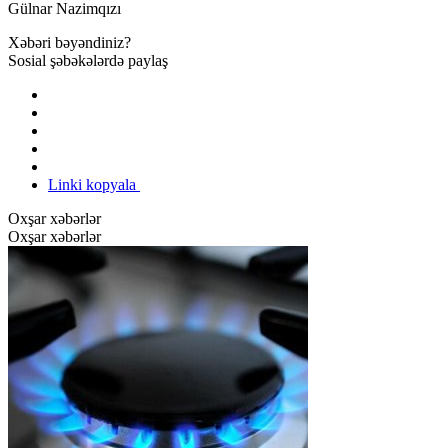
Gülnar Nazimqızı
Xəbəri bəyəndiniz?
Sosial şəbəkələrdə paylaş
Linki kopyala
Oxşar xəbərlər
Oxşar xəbərlər