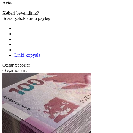
Aytac
Xəbəri bəyəndiniz?
Sosial şəbəkələrdə paylaş
Linki kopyala
Oxşar xəbərlər
Oxşar xəbərlər