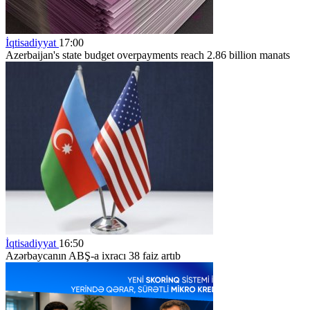
İqtisadiyyat
17:00
Azerbaijan's state budget overpayments reach 2.86 billion manats
İqtisadiyyat
16:50
Azərbaycanın ABŞ-a ixracı 38 faiz artıb