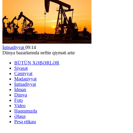
İqtisadiyyat
09:14
Dünya bazarlarında neftin qiyməti artır
BÜTÜN XƏBƏRLƏR
Siyasət
Cəmiyyət
Mədəniyyət
İqtisadiyyat
İdman
Dünya
Foto
Video
Haqqımızda
Əlaqə
Peşə etikası