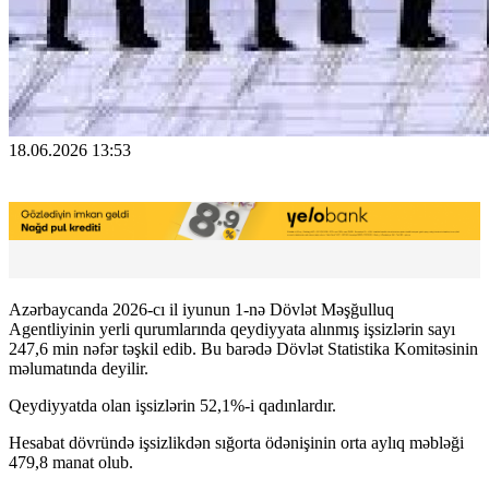
18.06.2026 13:53
Azərbaycanda 2026-cı il iyunun 1-nə Dövlət Məşğulluq
Agentliyinin yerli qurumlarında qeydiyyata alınmış işsizlərin sayı
247,6 min nəfər təşkil edib. Bu barədə Dövlət Statistika Komitəsinin
məlumatında deyilir.
Qeydiyyatda olan işsizlərin 52,1%-i qadınlardır.
Hesabat dövründə işsizlikdən sığorta ödənişinin orta aylıq məbləği
479,8 manat olub.