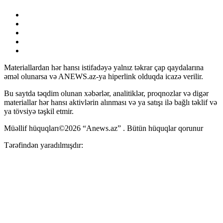
Materiallardan hər hansı istifadəyə yalnız təkrar çap qaydalarına
əməl olunarsa və ANEWS.az-ya hiperlink olduqda icazə verilir.
Bu saytda təqdim olunan xəbərlər, analitiklər, proqnozlar və digər
materiallar hər hansı aktivlərin alınması və ya satışı ilə bağlı təklif və
ya tövsiyə təşkil etmir.
Müəllif hüquqları©2026 “Anews.az” . Bütün hüquqlar qorunur
Tərəfindən yaradılmışdır: