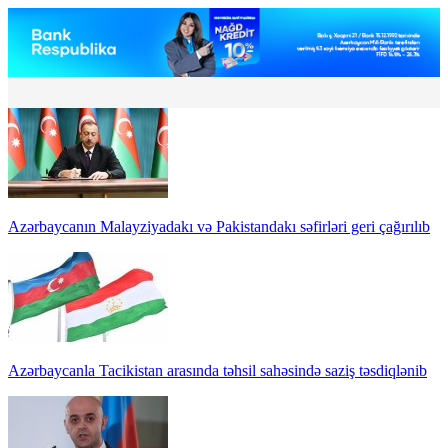
Azərbaycanın Malayziyadakı və Pakistandakı səfirləri geri çağırılıb
Azərbaycanla Tacikistan arasında təhsil sahəsində saziş təsdiqlənib