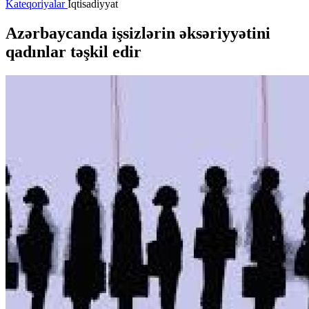
Kateqoriyalar
İqtisadiyyat
Azərbaycanda işsizlərin əksəriyyətini
qadınlar təşkil edir