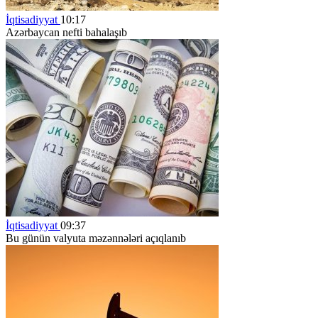
İqtisadiyyat
10:17
Azərbaycan nefti bahalaşıb
İqtisadiyyat
09:37
Bu günün valyuta məzənnələri açıqlanıb