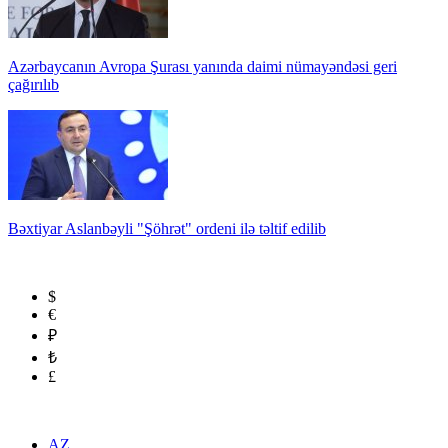
Azərbaycanın Avropa Şurası yanında daimi nümayəndəsi geri
çağırılıb
Bəxtiyar Aslanbəyli "Şöhrət" ordeni ilə təltif edilib
$
€
₽
₺
£
AZ