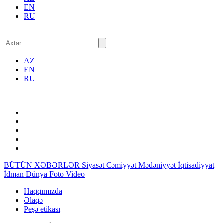
EN
RU
AZ
EN
RU
BÜTÜN XƏBƏRLƏR
Siyasət
Cəmiyyət
Mədəniyyət
İqtisadiyyat
İdman
Dünya
Foto
Video
Haqqımızda
Əlaqə
Peşə etikası