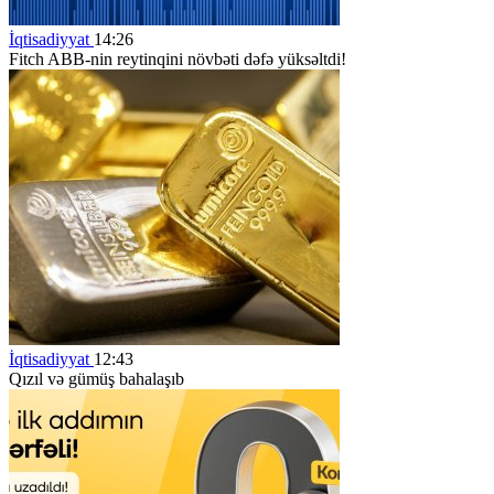
İqtisadiyyat
14:26
Fitch ABB-nin reytinqini növbəti dəfə yüksəltdi!
İqtisadiyyat
12:43
Qızıl və gümüş bahalaşıb