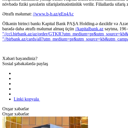
növbədə fiziki şəxslərin sifarişlərinəüstünlük verilir. Filiallarda sifar
Ətraflı məlumat:
//www.b-b.az/gEn4Ac
Ölkənin birinci bankı Kapital Bank PAŞA Holding-ə daxildir və Azərba
barədə daha ətraflı məlumat almaq üçün
//kapitalbank.az
saytına, 196 
"//ccl.birbank.az/az/order/GTKR?utm_medium=pr&utm_source=kb&ut
"//birbank.az/cards/all?utm_medium=pr&utm_source=kb&utm_campai
Xəbəri bəyəndiniz?
Sosial şəbəkələrdə paylaş
Linki kopyala
Oxşar xəbərlər
Oxşar xəbərlər