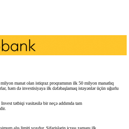
 milyon manat olan istiqraz proqramının ilk 50 milyon manatlıq
torlar, həm də investisiyaya ilk dəfəbaşlamaq istəyənlər üçün uğurlu
 Invest tətbiqi vasitəsilə bir neçə addımda tam
dir.
um alış limiti yoxdur. Sifarişlərin icrası zamanı ilk