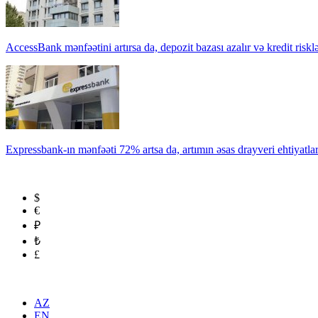
AccessBank mənfəətini artırsa da, depozit bazası azalır və kredit risklə
Expressbank-ın mənfəəti 72% artsa da, artımın əsas drayveri ehtiyatla
$
€
₽
₺
£
AZ
EN