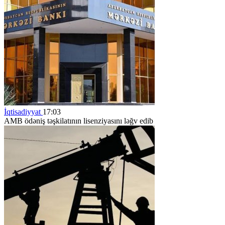
İqtisadiyyat
17:03
AMB ödəniş təşkilatının lisenziyasını ləğv edib