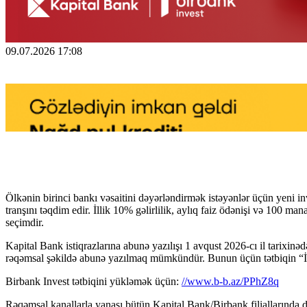
09.07.2026 17:08
Ölkənin birinci bankı vəsaitini dəyərləndirmək istəyənlər üçün yeni 
tranşını təqdim edir. İllik 10% gəlirlilik, aylıq faiz ödənişi və 100 m
seçimdir.
Kapital Bank istiqrazlarına abunə yazılışı 1 avqust 2026-cı il tarixinəd
rəqəmsal şəkildə abunə yazılmaq mümkündür. Bunun üçün tətbiqin “İnv
Birbank Invest tətbiqini yükləmək üçün:
//www.b-b.az/PPhZ8q
Rəqəmsal kanallarla yanaşı bütün Kapital Bank/Birbank filiallarında d