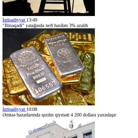
İqtisadiyyat
13:49
"Binəqədi" yatağında neft hasilatı 3% azalıb
İqtisadiyyat
10:08
Əmtəə bazarlarında qızılın qiyməti 4 200 dollara yaxınlaşır