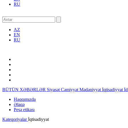
RU
AZ
EN
RU
BÜTÜN XƏBƏRLƏR
Siyasət
Cəmiyyət
Mədəniyyət
İqtisadiyyat
İ
Haqqımızda
Əlaqə
Peşə etikası
Kateqoriyalar
İqtisadiyyat