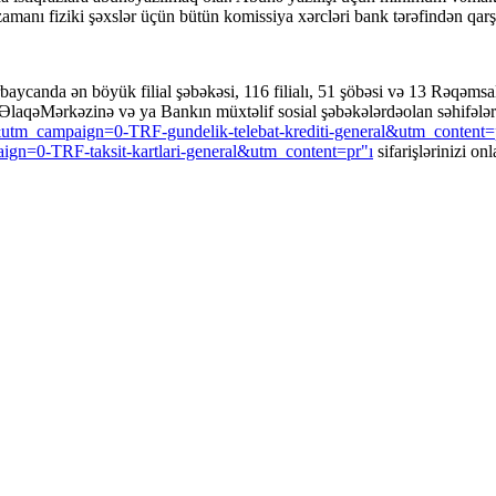
iş zamanı fiziki şəxslər üçün bütün komissiya xərcləri bank tərəfindən qarş
ycanda ən böyük filial şəbəkəsi, 116 filialı, 51 şöbəsi və 13 Rəqəmsa
ƏlaqəMərkəzinə və ya Bankın müxtəlif sosial şəbəkələrdəolan səhifələri
m_campaign=0-TRF-gundelik-telebat-krediti-general&utm_content=pr
gn=0-TRF-taksit-kartlari-general&utm_content=pr"ı
sifarişlərinizi on