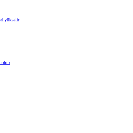
ri yüksəlir
r olub