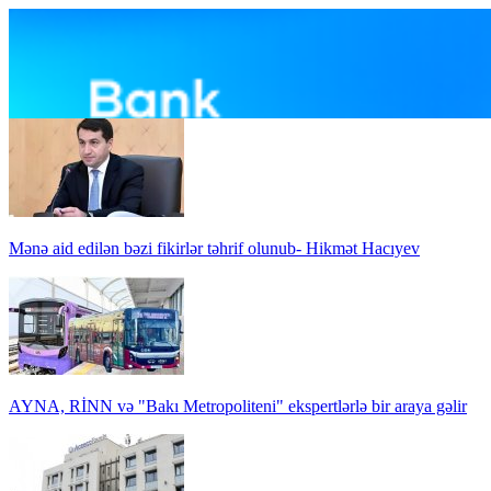
Mənə aid edilən bəzi fikirlər təhrif olunub- Hikmət Hacıyev
AYNA, RİNN və "Bakı Metropoliteni" ekspertlərlə bir araya gəlir