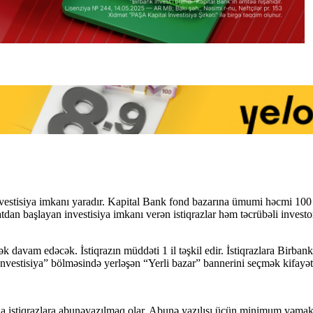
investisiya imkanı yaradır. Kapital Bank fond bazarına ümumi həcmi 100
anatdan başlayan investisiya imkanı verən istiqrazlar həm təcrübəli inves
ək davam edəcək. İstiqrazın müddəti 1 il təşkil edir. İstiqrazlara Birbank
estisiya” bölməsində yerləşən “Yerli bazar” bannerini seçmək kifayət
a istiqrazlara abunəyazılmaq olar. Abunə yazılışı üçün minimum vəmaksim