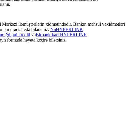
ılanır.
l Mərkəzi iləmüştərilərin xidmətindədir. Bankın məhsul vəxidmətləri
nə müraciət edə bilərsiniz.
NaHYPERLINK
"ğd pul krediti
və
Birbank kart HYPERLINK
layn formada həyata keçirə bilərsiniz.