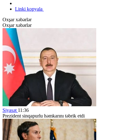
Linki kopyala
Oxşar xəbərlər
Oxşar xəbərlər
Siyasət
11:36
Prezident sinqapurlu həmkarını təbrik etdi