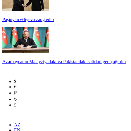
Paşinyan Əliyevə zəng edib
Azərbaycanın Malayziyadakı və Pakistandakı səfirləri geri çağırılıb
$
€
₽
₺
£
AZ
EN