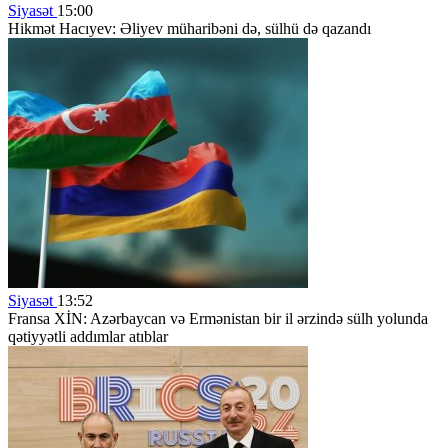
Siyasət
15:00
Hikmət Hacıyev: Əliyev müharibəni də, sülhü də qazandı
Siyasət
13:52
Fransa XİN: Azərbaycan və Ermənistan bir il ərzində sülh yolunda
qətiyyətli addımlar atıblar