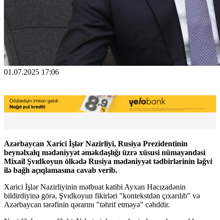
01.07.2025 17:06
Azərbaycan Xarici İşlər Nazirliyi, Rusiya Prezidentinin
beynəlxalq mədəniyyət əməkdaşlığı üzrə xüsusi nümayəndəsi
Mixail Şvıdkoyun ölkədə Rusiya mədəniyyət tədbirlərinin ləğvi
ilə bağlı açıqlamasına cavab verib.
Xarici İşlər Nazirliyinin mətbuat katibi Ayxan Hacızadənin
bildirdiyinə görə, Şvıdkoyun fikirləri "kontekstdən çıxarılıb" və
Azərbaycan tərəfinin qərarını "təhrif etməyə" cəhddir.