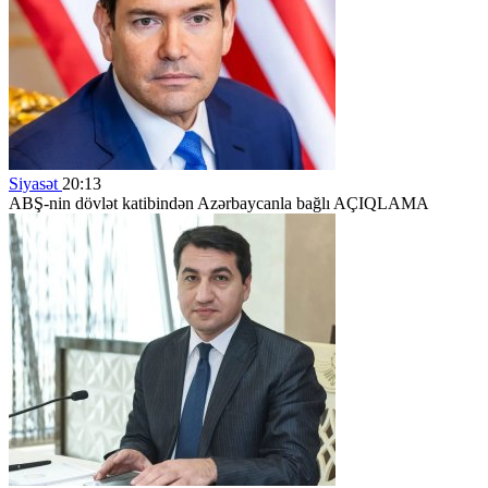
Siyasət
20:13
ABŞ-nin dövlət katibindən Azərbaycanla bağlı AÇIQLAMA