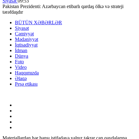
Siyasət
09:53
Pakistan Prezidenti: Azərbaycan etibarlı qardaş ölkə və strateji
tərəfdaşdır
BÜTÜN XƏBƏRLƏR
Siyasət
Cəmiyyət
Mədəniyyət
İqtisadiyyat
İdman
Dünya
Foto
Video
Haqqımızda
Əlaqə
Peşə etikası
Materiallardan hər hansı istifadəyə yalnız təkrar çap qaydalarına