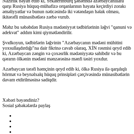
Nazirlik bəyan edib ki, Yekaterinburq şəhərində azərbaycanlılara
qarşı Rusiya hüquq-mühafizə orqanlarının həyata keçirdiyi zorakı
əməliyyatlar və bunun nəticəsində iki vətəndaşın həlak olması,
ikitərəfli münasibətlərə zərbə vurub.
Məhz bu səbəbdən Rusiya mədəniyyət tədbirlərinin ləğvi "qanuni və
adekvat" addım kimi qiymətləndirilir.
Şvıdkoyun, tədbirlərin ləğvinin "Azərbaycanın mədəni mühitini
yoxsullaşdırdığı"na dair fikrinə cavab olaraq, XİN rəsmisi qeyd edib
ki, Azərbaycan zəngin və çoxəsrlik mədəniyyətə sahibdir və bu
qərarın ölkənin mədəni mənzərəsinə mənfi təsiri yoxdur.
Azərbaycan tərəfi həmçinin qeyd edib ki, ölkə Rusiya ilə qarşılıqlı
hörmət və beynəlxalq hüquq prinsipləri çərçivəsində münasibətlərin
davam etdirilməsinə sadiqdir.
Xəbəri bəyəndiniz?
Sosial şəbəkələrdə paylaş