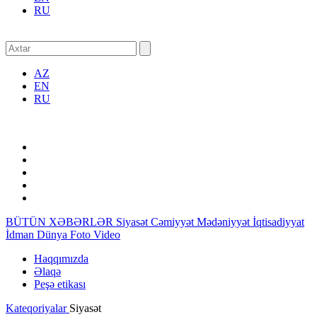
RU
AZ
EN
RU
BÜTÜN XƏBƏRLƏR
Siyasət
Cəmiyyət
Mədəniyyət
İqtisadiyyat
İdman
Dünya
Foto
Video
Haqqımızda
Əlaqə
Peşə etikası
Kateqoriyalar
Siyasət