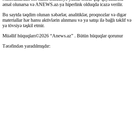
əməl olunarsa və ANEWS.az-ya hiperlink olduqda icazə verilir.
Bu saytda təqdim olunan xəbərlər, analitiklər, proqnozlar və digər
materiallar hər hansı aktivlərin alınması və ya satışı ilə bağlı təklif və
ya tövsiyə təşkil etmir.
Müəllif hüquqları©2026 “Anews.az” . Bütün hüquqlar qorunur
Tərəfindən yaradılmışdır: