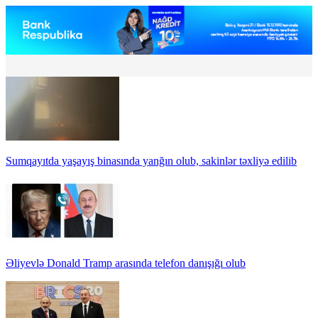
Sumqayıtda yaşayış binasında yanğın olub, sakinlər təxliyə edilib
Əliyevlə Donald Tramp arasında telefon danışığı olub