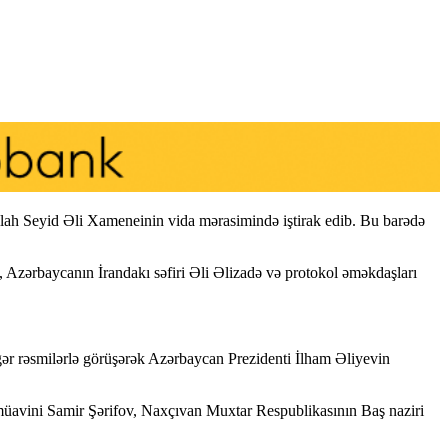
llah Seyid Əli Xameneinin vida mərasimində iştirak edib. Bu barədə
zərbaycanın İrandakı səfiri Əli Əlizadə və protokol əməkdaşları
ər rəsmilərlə görüşərək Azərbaycan Prezidenti İlham Əliyevin
 müavini Samir Şərifov, Naxçıvan Muxtar Respublikasının Baş naziri