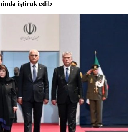
ndə iştirak edib