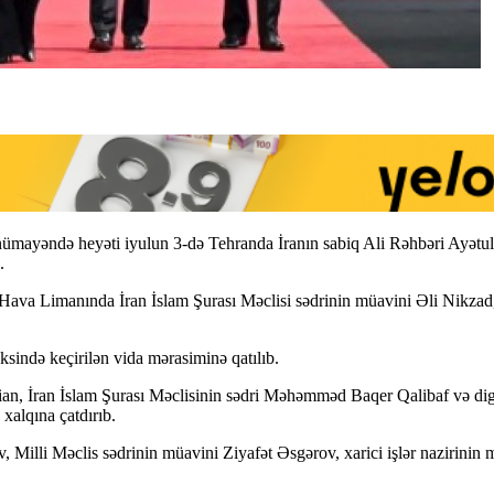
 nümayəndə heyəti iyulun 3-də Tehranda İranın sabiq Ali Rəhbəri Ayətu
.
a Limanında İran İslam Şurası Məclisi sədrinin müavini Əli Nikzad, A
ndə keçirilən vida mərasiminə qatılıb.
an, İran İslam Şurası Məclisinin sədri Məhəmməd Baqer Qalibaf və dig
xalqına çatdırıb.
Milli Məclis sədrinin müavini Ziyafət Əsgərov, xarici işlər nazirinin