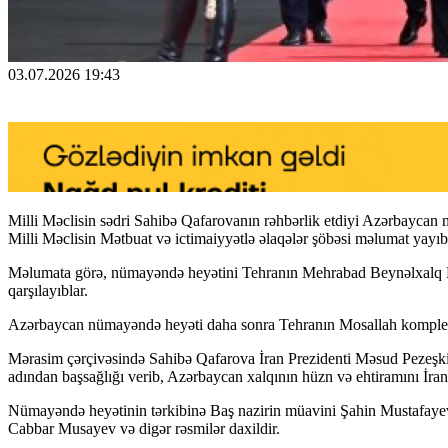
03.07.2026 19:43
Milli Məclisin sədri Sahibə Qafarovanın rəhbərlik etdiyi Azərbaycan
Milli Məclisin Mətbuat və ictimaiyyətlə əlaqələr şöbəsi məlumat yayıb
Məlumata görə, nümayəndə heyətini Tehranın Mehrabad Beynəlxalq Hav
qarşılayıblar.
Azərbaycan nümayəndə heyəti daha sonra Tehranın Mosallah kompleksi
Mərasim çərçivəsində Sahibə Qafarova İran Prezidenti Məsud Pezeşki
adından başsağlığı verib, Azərbaycan xalqının hüzn və ehtiramını İran 
Nümayəndə heyətinin tərkibinə Baş nazirin müavini Şahin Mustafayev, 
Cabbar Musayev və digər rəsmilər daxildir.