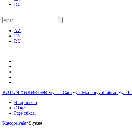
RU
AZ
EN
RU
BÜTÜN XƏBƏRLƏR
Siyasət
Cəmiyyət
Mədəniyyət
İqtisadiyyat
İ
Haqqımızda
Əlaqə
Peşə etikası
Kateqoriyalar
Siyasət