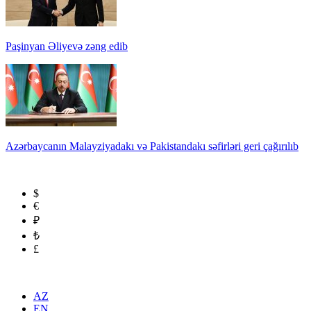
Paşinyan Əliyevə zəng edib
Azərbaycanın Malayziyadakı və Pakistandakı səfirləri geri çağırılıb
$
€
₽
₺
£
AZ
EN