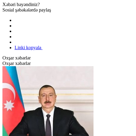
Xəbəri bəyəndiniz?
Sosial şəbəkələrdə paylaş
Linki kopyala
Oxşar xəbərlər
Oxşar xəbərlər