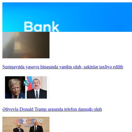
Sumqayıtda yaşayış binasında yanğın olub, sakinlər təxliyə edilib
Əliyevlə Donald Tramp arasında telefon danışığı olub