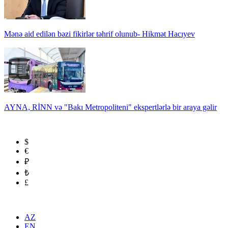
Mənə aid edilən bəzi fikirlər təhrif olunub- Hikmət Hacıyev
AYNA, RİNN və "Bakı Metropoliteni" ekspertlərlə bir araya gəlir
$
€
₽
₺
£
AZ
EN