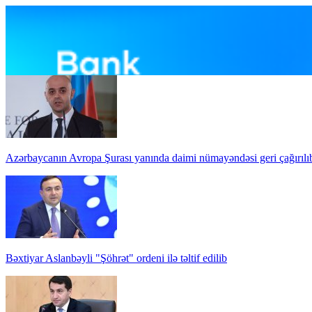
Azərbaycanın Avropa Şurası yanında daimi nümayəndəsi geri çağırılı
Bəxtiyar Aslanbəyli "Şöhrət" ordeni ilə təltif edilib