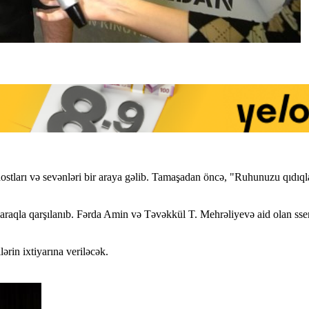
t dostları və sevənləri bir araya gəlib. Tamaşadan öncə, "Ruhunuzu qıdı
raqla qarşılanıb. Fərda Amin və Təvəkkül T. Mehrəliyevə aid olan ssena
lərin ixtiyarına veriləcək.