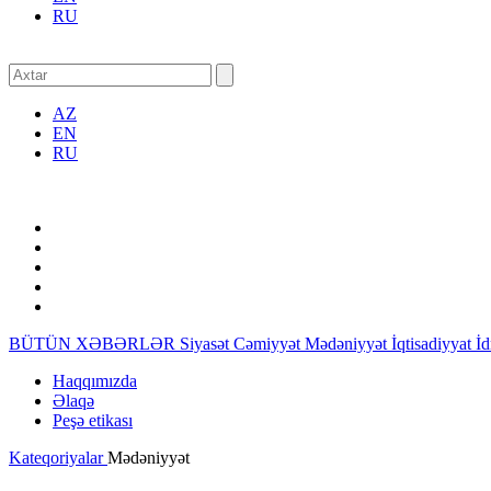
RU
AZ
EN
RU
BÜTÜN XƏBƏRLƏR
Siyasət
Cəmiyyət
Mədəniyyət
İqtisadiyyat
İ
Haqqımızda
Əlaqə
Peşə etikası
Kateqoriyalar
Mədəniyyət