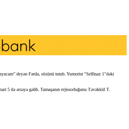
qlayacam” deyən Fərda, sözünü tutub. Yumorist "Selfinaz 1"dəki
ri 5 ilə ərsəyə gəlib. Tamaşanın rejissorluğunu Təvəkkül T.