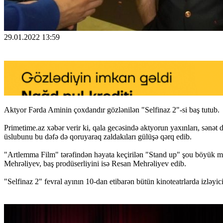
29.01.2022 13:59
Aktyor Fərda Aminin çoxdandır gözlənilən "Selfinaz 2"-si baş tutub.
Primetime.az xəbər verir ki, qala gecəsində aktyorun yaxınları, sənə
üslubunu bu dəfə də qoruyaraq zaldakıları gülüşə qərq edib.
"Artlemma Film" tərəfindən həyata keçirilən "Stand up" şou böyük ma
Mehrəliyev, baş prodüserliyini isə Resan Mehrəliyev edib.
"Selfinaz 2" fevral ayının 10-dan etibarən bütün kinoteatrlarda izləyici