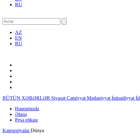
RU
AZ
EN
RU
BÜTÜN XƏBƏRLƏR
Siyasət
Cəmiyyət
Mədəniyyət
İqtisadiyyat
İ
Haqqımızda
Əlaqə
Peşə etikası
Kateqoriyalar
Dünya