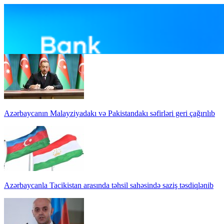
Azərbaycanın Malayziyadakı və Pakistandakı səfirləri geri çağırılıb
Azərbaycanla Tacikistan arasında təhsil sahəsində saziş təsdiqlənib