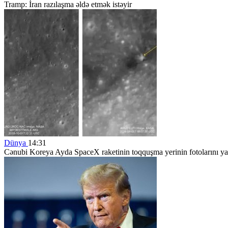
Tramp: İran razılaşma əldə etmək istəyir
Dünya
14:31
Cənubi Koreya Ayda SpaceX raketinin toqquşma yerinin fotolarını y