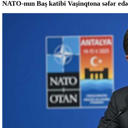
NATO-nun Baş katibi Vaşinqtona səfər ed