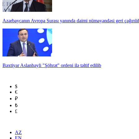
Azərbaycanın Avropa Şurası yanında daimi nümayəndəsi geri çağırılı
Bəxtiyar Aslanbəyli "Şöhrət" ordeni ilə təltif edilib
$
€
₽
₺
£
AZ
EN