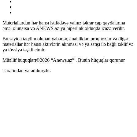
Materiallardan hər hansı istifadəyə yalnız təkrar çap qaydalarına
əməl olunarsa və ANEWS.az-ya hiperlink olduqda icazə verilir.
Bu saytda təqdim olunan xəbərlər, analitiklər, proqnozlar və digər
materiallar hər hansı aktivlərin alınması və ya satışı ilə bağlı təklif və
ya tövsiyə təşkil etmir.
Müəllif hüquqları©2026 “Anews.az” . Bütün hüquqlar qorunur
Tərəfindən yaradılmışdır: