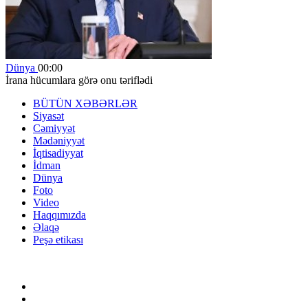
Dünya
00:00
İrana hücumlara görə onu təriflədi
BÜTÜN XƏBƏRLƏR
Siyasət
Cəmiyyət
Mədəniyyət
İqtisadiyyat
İdman
Dünya
Foto
Video
Haqqımızda
Əlaqə
Peşə etikası