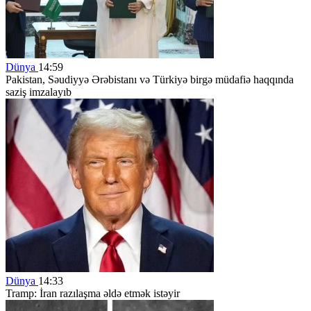
Dünya
14:59
Pakistan, Səudiyyə Ərəbistanı və Türkiyə birgə müdafiə haqqında
saziş imzalayıb
Dünya
14:33
Tramp: İran razılaşma əldə etmək istəyir