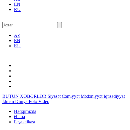
EN
RU
AZ
EN
RU
BÜTÜN XƏBƏRLƏR
Siyasət
Cəmiyyət
Mədəniyyət
İqtisadiyyat
İdman
Dünya
Foto
Video
Haqqımızda
Əlaqə
Peşə etikası