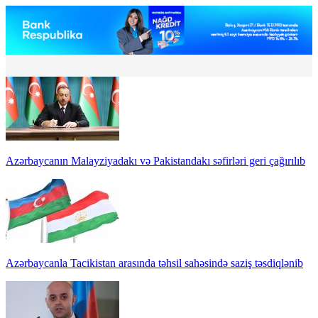
Azərbaycanın Malayziyadakı və Pakistandakı səfirləri geri çağırılıb
Azərbaycanla Tacikistan arasında təhsil sahəsində saziş təsdiqlənib