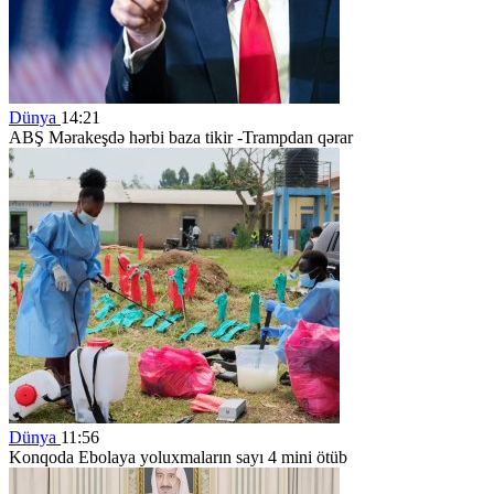
Dünya
14:21
ABŞ Mərakeşdə hərbi baza tikir -Trampdan qərar
Dünya
11:56
Konqoda Ebolaya yoluxmaların sayı 4 mini ötüb