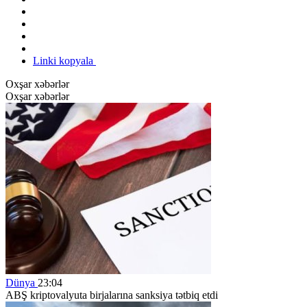
Linki kopyala
Oxşar xəbərlər
Oxşar xəbərlər
Dünya
23:04
ABŞ kriptovalyuta birjalarına sanksiya tətbiq etdi