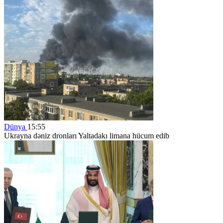
Dünya
15:55
Ukrayna dəniz dronları Yaltadakı limana hücum edib