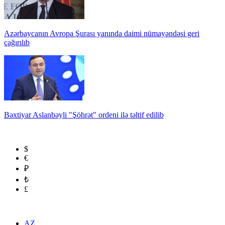
Azərbaycanın Avropa Şurası yanında daimi nümayəndəsi geri
çağırılıb
Bəxtiyar Aslanbəyli "Şöhrət" ordeni ilə təltif edilib
$
€
₽
₺
£
AZ