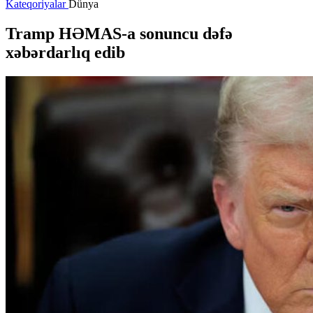
Kateqoriyalar
Dünya
Tramp HƏMAS-a sonuncu dəfə
xəbərdarlıq edib