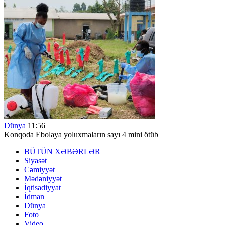
Dünya
11:56
Konqoda Ebolaya yoluxmaların sayı 4 mini ötüb
BÜTÜN XƏBƏRLƏR
Siyasət
Cəmiyyət
Mədəniyyət
İqtisadiyyat
İdman
Dünya
Foto
Video