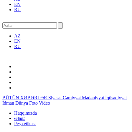
EN
RU
AZ
EN
RU
BÜTÜN XƏBƏRLƏR
Siyasət
Cəmiyyət
Mədəniyyət
İqtisadiyyat
İdman
Dünya
Foto
Video
Haqqımızda
Əlaqə
Peşə etikası