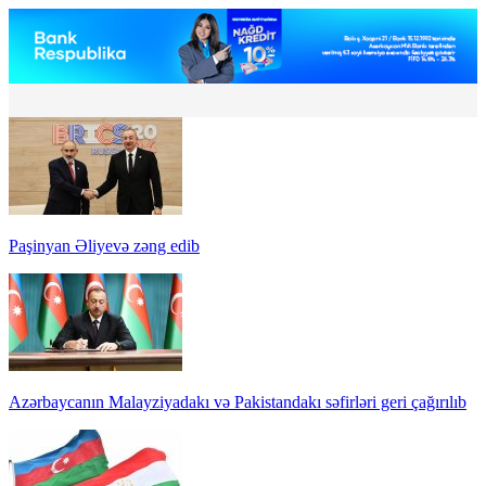
Paşinyan Əliyevə zəng edib
Azərbaycanın Malayziyadakı və Pakistandakı səfirləri geri çağırılıb