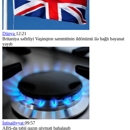
Dünya
12:21
Britaniya səfirliyi Vaşinqton sammitinin ildönümü ilə bağlı bəyanat
yayıb
İqtisadiyyat
09:57
ABŞ-da təbii qazın qiyməti bahalaşıb