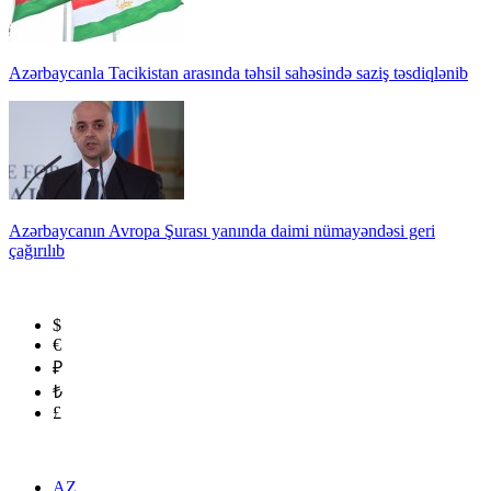
Azərbaycanla Tacikistan arasında təhsil sahəsində saziş təsdiqlənib
Azərbaycanın Avropa Şurası yanında daimi nümayəndəsi geri
çağırılıb
$
€
₽
₺
£
AZ