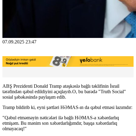
07.09.2025 23:47
ABŞ Prezidenti Donald Tramp atəşkəslə bağlı təklifinin İsrail
tərəfindən qəbul edildiyini açıqlayıb.O, bu barədə "Truth Social"
sosial şəbəkəsində paylaşım edib.
Tramp bildirib ki, eyni şərtləri HƏMAS-ın da qəbul etməsi lazımdır:
"Qəbul etməməyin nəticələri ilə bağlı HƏMAS-a xəbərdarlıq
etmişəm. Bu mənim son xəbərdarlığımdır, başqa xəbərdarlıq
olmayacaq!"