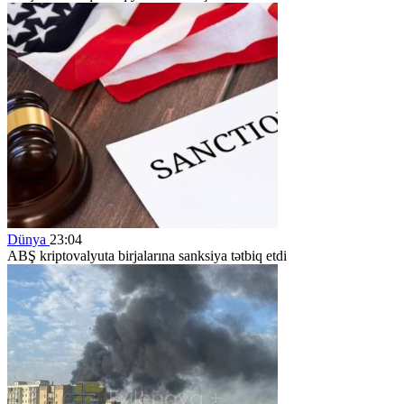
Dünya
23:04
ABŞ kriptovalyuta birjalarına sanksiya tətbiq etdi