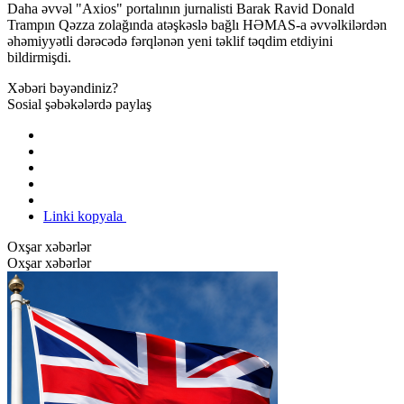
Daha əvvəl "Axios" portalının jurnalisti Barak Ravid Donald
Trampın Qəzza zolağında atəşkəslə bağlı HƏMAS-a əvvəlkilərdən
əhəmiyyətli dərəcədə fərqlənən yeni təklif təqdim etdiyini
bildirmişdi.
Xəbəri bəyəndiniz?
Sosial şəbəkələrdə paylaş
Linki kopyala
Oxşar xəbərlər
Oxşar xəbərlər