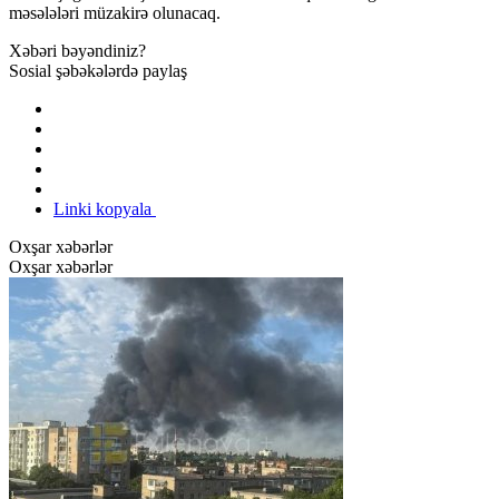
məsələləri müzakirə olunacaq.
Xəbəri bəyəndiniz?
Sosial şəbəkələrdə paylaş
Linki kopyala
Oxşar xəbərlər
Oxşar xəbərlər