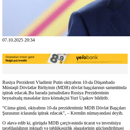
07.10.2025 20:34
Rusiya Prezidenti Vladimir Putin oktyabrın 10-da Düşənbədə
Müstəqil Dövlətlər Birliyinin (MDB) dövlət başçılarının sammitində
iştirak edəcək.Bu barədə jurnalistlərə Rusiya Prezidentinin
beynəlxalq məsələlər üzrə köməkçisi Yuri Uşakov bildirib.
“Cümə günü, oktyabrın 10-da prezidentimiz MDB Dövlət Başçıları
Şurasının iclasında iştirak edəcək”, – Kremlin nümayəndəsi deyib.
O əlavə edib ki, görüşdə MDB çərçivəsində ticarət və investisiya
tərəfdaşlığının inkişafı və təhlükəsizlik əlaqələrinin gücləndirilməsi