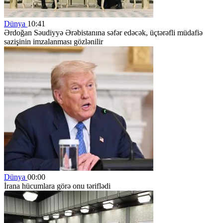
Dünya
10:41
Ərdoğan Səudiyyə Ərəbistanına səfər edəcək, üçtərəfli müdafiə
sazişinin imzalanması gözlənilir
Dünya
00:00
İrana hücumlara görə onu təriflədi