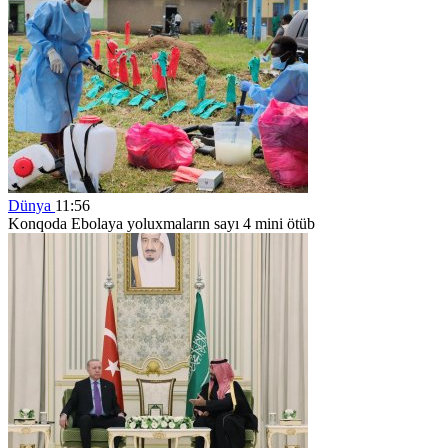
Dünya
11:56
Konqoda Ebolaya yoluxmaların sayı 4 mini ötüb