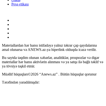
Peşə etikası
Materiallardan hər hansı istifadəyə yalnız təkrar çap qaydalarına
əməl olunarsa və ANEWS.az-ya hiperlink olduqda icazə verilir.
Bu saytda təqdim olunan xəbərlər, analitiklər, proqnozlar və digər
materiallar hər hansı aktivlərin alınması və ya satışı ilə bağlı təklif və
ya tövsiyə təşkil etmir.
Müəllif hüquqları©2026 “Anews.az” . Bütün hüquqlar qorunur
Tərəfindən yaradılmışdır: