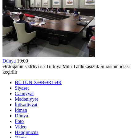
Dünya
19:00
Ərdoğanın sədrliyi ilə Türkiyə Milli Təhlükəsizlik Şurasının iclası
keçirilir
BÜTÜN XƏBƏRLƏR
Siyasət
Cəmiyyət
Mədəniyyət
İqtisadiyyat
İdman
Dünya
Foto
Video
Haqqımızda
Əlaqə