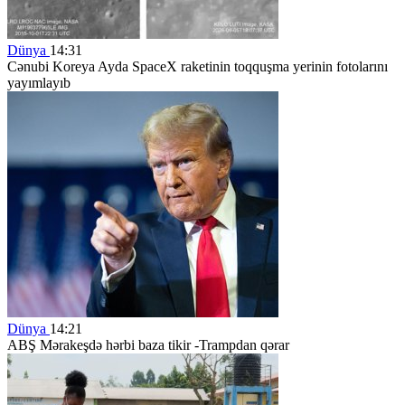
Dünya
14:31
Cənubi Koreya Ayda SpaceX raketinin toqquşma yerinin fotolarını
yayımlayıb
Dünya
14:21
ABŞ Mərakeşdə hərbi baza tikir -Trampdan qərar