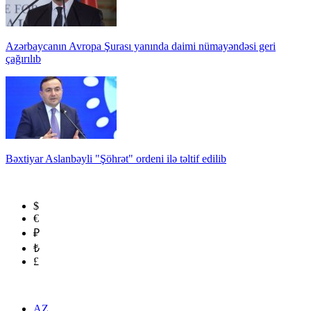
Azərbaycanın Avropa Şurası yanında daimi nümayəndəsi geri
çağırılıb
Bəxtiyar Aslanbəyli "Şöhrət" ordeni ilə təltif edilib
$
€
₽
₺
£
AZ