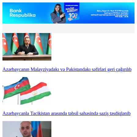
Azərbaycanın Malayziyadakı və Pakistandakı səfirləri geri çağırılıb
Azərbaycanla Tacikistan arasında təhsil sahəsində saziş təsdiqlənib