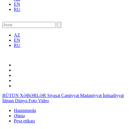
EN
RU
AZ
EN
RU
BÜTÜN XƏBƏRLƏR
Siyasət
Cəmiyyət
Mədəniyyət
İqtisadiyyat
İdman
Dünya
Foto
Video
Haqqımızda
Əlaqə
Peşə etikası