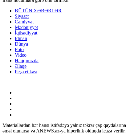
İrana hücumlara görə onu təriflədi
BÜTÜN XƏBƏRLƏR
Siyasət
Cəmiyyət
Mədəniyyət
İqtisadiyyat
İdman
Dünya
Foto
Video
Haqqımızda
Əlaqə
Peşə etikası
Materiallardan hər hansı istifadəyə yalnız təkrar çap qaydalarına
əməl olunarsa və ANEWS.az-ya hiperlink olduqda icazə verilir.