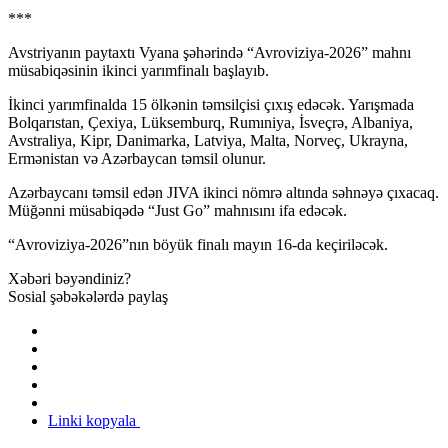
***
Avstriyanın paytaxtı Vyana şəhərində “Avroviziya-2026” mahnı
müsabiqəsinin ikinci yarımfinalı başlayıb.
İkinci yarımfinalda 15 ölkənin təmsilçisi çıxış edəcək. Yarışmada
Bolqarıstan, Çexiya, Lüksemburq, Rumıniya, İsveçrə, Albaniya,
Avstraliya, Kipr, Danimarka, Latviya, Malta, Norveç, Ukrayna,
Ermənistan və Azərbaycan təmsil olunur.
Azərbaycanı təmsil edən JIVA ikinci nömrə altında səhnəyə çıxacaq.
Müğənni müsabiqədə “Just Go” mahnısını ifa edəcək.
“Avroviziya-2026”nın böyük finalı mayın 16-da keçiriləcək.
Xəbəri bəyəndiniz?
Sosial şəbəkələrdə paylaş
Linki kopyala