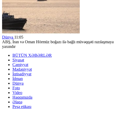
Dünya
11:05
ABŞ, İran və Oman Hörmüz boğazı ilə bağlı müvəqqəti razılaşmaya
yaxındır
BÜTÜN XƏBƏRLƏR
Siyasət
Cəmiyyət
Mədəniyyət
İqtisadiyyat
İdman
Dünya
Foto
Video
Haqqımızda
Əlaqə
Peşə etikası