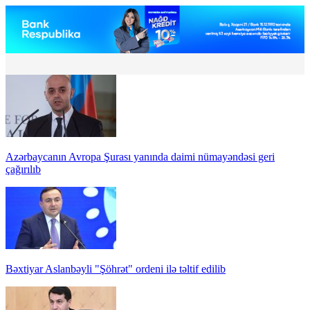
Azərbaycanın Avropa Şurası yanında daimi nümayəndəsi geri
çağırılıb
Bəxtiyar Aslanbəyli "Şöhrət" ordeni ilə təltif edilib