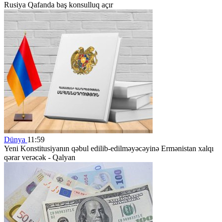
Rusiya Qafanda baş konsulluq açır
Dünya
11:59
Yeni Konstitusiyanın qəbul edilib-edilməyəcəyinə Ermənistan xalqı
qərar verəcək - Qalyan