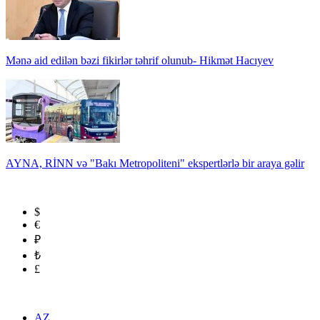
Mənə aid edilən bəzi fikirlər təhrif olunub- Hikmət Hacıyev
AYNA, RİNN və "Bakı Metropoliteni" ekspertlərlə bir araya gəlir
$
€
₽
₺
£
AZ