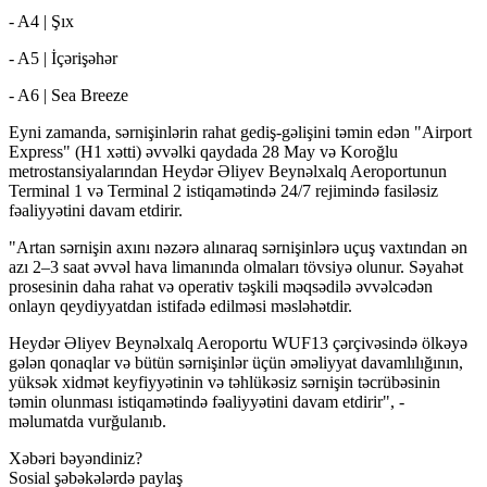
- A4 | Şıx
- A5 | İçərişəhər
- A6 | Sea Breeze
Eyni zamanda, sərnişinlərin rahat gediş-gəlişini təmin edən "Airport
Express" (H1 xətti) əvvəlki qaydada 28 May və Koroğlu
metrostansiyalarından Heydər Əliyev Beynəlxalq Aeroportunun
Terminal 1 və Terminal 2 istiqamətində 24/7 rejimində fasiləsiz
fəaliyyətini davam etdirir.
"Artan sərnişin axını nəzərə alınaraq sərnişinlərə uçuş vaxtından ən
azı 2–3 saat əvvəl hava limanında olmaları tövsiyə olunur. Səyahət
prosesinin daha rahat və operativ təşkili məqsədilə əvvəlcədən
onlayn qeydiyyatdan istifadə edilməsi məsləhətdir.
Heydər Əliyev Beynəlxalq Aeroportu WUF13 çərçivəsində ölkəyə
gələn qonaqlar və bütün sərnişinlər üçün əməliyyat davamlılığının,
yüksək xidmət keyfiyyətinin və təhlükəsiz sərnişin təcrübəsinin
təmin olunması istiqamətində fəaliyyətini davam etdirir", -
məlumatda vurğulanıb.
Xəbəri bəyəndiniz?
Sosial şəbəkələrdə paylaş