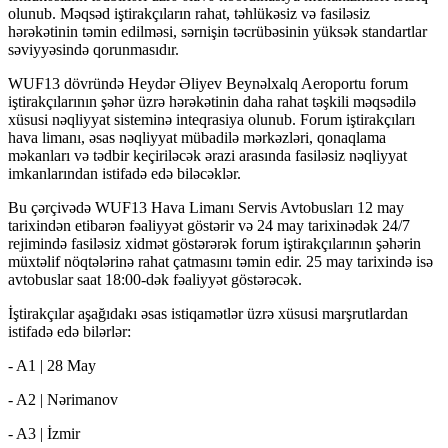
olunub. Məqsəd iştirakçıların rahat, təhlükəsiz və fasiləsiz
hərəkətinin təmin edilməsi, sərnişin təcrübəsinin yüksək standartlar
səviyyəsində qorunmasıdır.
WUF13 dövründə Heydər Əliyev Beynəlxalq Aeroportu forum
iştirakçılarının şəhər üzrə hərəkətinin daha rahat təşkili məqsədilə
xüsusi nəqliyyat sisteminə inteqrasiya olunub. Forum iştirakçıları
hava limanı, əsas nəqliyyat mübadilə mərkəzləri, qonaqlama
məkanları və tədbir keçiriləcək ərazi arasında fasiləsiz nəqliyyat
imkanlarından istifadə edə biləcəklər.
Bu çərçivədə WUF13 Hava Limanı Servis Avtobusları 12 may
tarixindən etibarən fəaliyyət göstərir və 24 may tarixinədək 24/7
rejimində fasiləsiz xidmət göstərərək forum iştirakçılarının şəhərin
müxtəlif nöqtələrinə rahat çatmasını təmin edir. 25 may tarixində isə
avtobuslar saat 18:00-dək fəaliyyət göstərəcək.
İştirakçılar aşağıdakı əsas istiqamətlər üzrə xüsusi marşrutlardan
istifadə edə bilərlər:
- A1 | 28 May
- A2 | Nərimanov
- A3 | İzmir