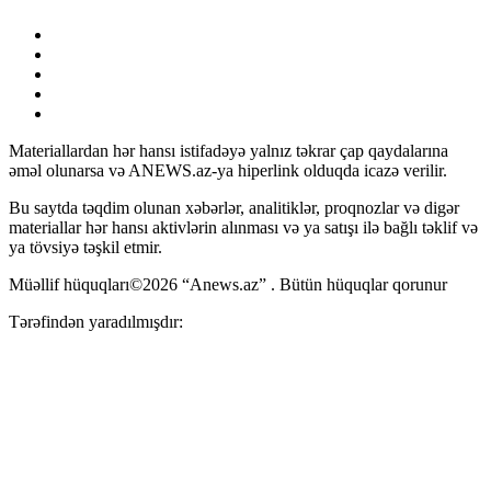
Materiallardan hər hansı istifadəyə yalnız təkrar çap qaydalarına
əməl olunarsa və ANEWS.az-ya hiperlink olduqda icazə verilir.
Bu saytda təqdim olunan xəbərlər, analitiklər, proqnozlar və digər
materiallar hər hansı aktivlərin alınması və ya satışı ilə bağlı təklif və
ya tövsiyə təşkil etmir.
Müəllif hüquqları©2026 “Anews.az” . Bütün hüquqlar qorunur
Tərəfindən yaradılmışdır: