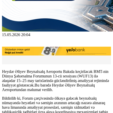
15.05.2026 20:04
Heydər Əliyev Beynəlxalq Aeroportu Bakıda keçiriləcək BMT-nin
Dünya Şəhərsalma Forumunun 13-cü sessiyası (WUF13) ilə
əlaqədar 15–25 may tarixlərində gücləndirilmiş əməliyyat rejimində
fəaliyyət göstərəcək.Bu barədə Heydər Əliyev Beynəlxalq
Aeroportundan məlumat verilib.
Bildirilib ki, Forum çərçivəsində ölkəyə gələcək beynəlxalq
nümayəndə heyətləri və sərnişin axınının artacağı nəzərə alınaraq
hava limanında əməliyyat prosesləri, sərnişin xidmətləri və
təhlükəsizlik tədbirləri üzrə əlavə koordinasiya mexanizmləri tətbiq