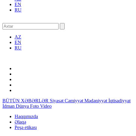
EN
RU
AZ
EN
RU
BÜTÜN XƏBƏRLƏR
Siyasət
Cəmiyyət
Mədəniyyət
İqtisadiyyat
İdman
Dünya
Foto
Video
Haqqımızda
Əlaqə
Peşə etikası