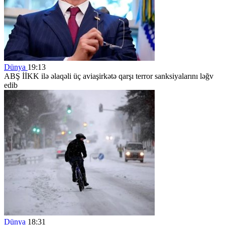
Dünya
19:13
ABŞ İİKK ilə əlaqəli üç aviaşirkətə qarşı terror sanksiyalarını ləğv
edib
Dünya
18:31