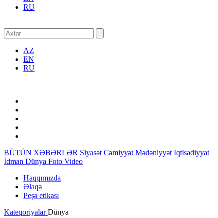
RU
AZ
EN
RU
BÜTÜN XƏBƏRLƏR
Siyasət
Cəmiyyət
Mədəniyyət
İqtisadiyyat
İdman
Dünya
Foto
Video
Haqqımızda
Əlaqə
Peşə etikası
Kateqoriyalar
Dünya