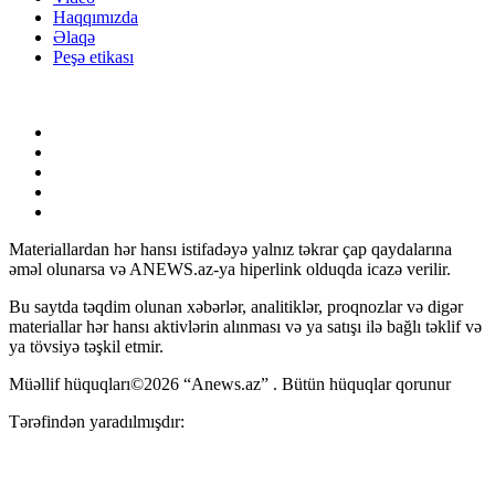
Haqqımızda
Əlaqə
Peşə etikası
Materiallardan hər hansı istifadəyə yalnız təkrar çap qaydalarına
əməl olunarsa və ANEWS.az-ya hiperlink olduqda icazə verilir.
Bu saytda təqdim olunan xəbərlər, analitiklər, proqnozlar və digər
materiallar hər hansı aktivlərin alınması və ya satışı ilə bağlı təklif və
ya tövsiyə təşkil etmir.
Müəllif hüquqları©2026 “Anews.az” . Bütün hüquqlar qorunur
Tərəfindən yaradılmışdır: