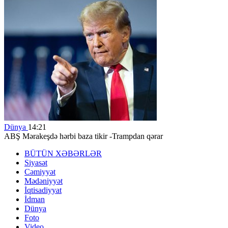
Dünya
14:21
ABŞ Mərakeşdə hərbi baza tikir -Trampdan qərar
BÜTÜN XƏBƏRLƏR
Siyasət
Cəmiyyət
Mədəniyyət
İqtisadiyyat
İdman
Dünya
Foto
Video