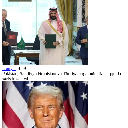
Dünya
14:59
Pakistan, Səudiyyə Ərəbistanı və Türkiyə birgə müdafiə haqqında
saziş imzalayıb