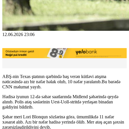
12.06.2026 23:06
ABŞ-nin Texas ştatının qərbində baş verən kütləvi atışma
nəticəsində azı bir nəfər həlak olub, 10 nəfər yaralanıb.Bu barədə
CNN məlumat yayıb.
Hadisə iyunun 12-də səhər saatlarında Midlend şəhərində qeydə
alınıb. Polis atəş səslərinin Uest-Uoll-stritdə yerləşən binadan
gəldiyini bildirib.
Şəhər meri Lori Blonqun sözlərinə görə, ümumilikdə 11 nəfər
xəsarət alıb. Azı bir nəfər hadisə yerində ölüb. Mer atəş açan şəxsin
zərərsizləşdirildiyini deyib.