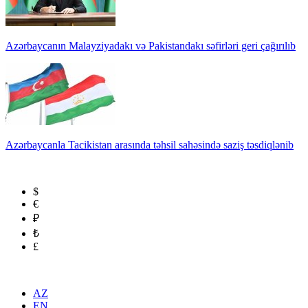
Azərbaycanın Malayziyadakı və Pakistandakı səfirləri geri çağırılıb
Azərbaycanla Tacikistan arasında təhsil sahəsində saziş təsdiqlənib
$
€
₽
₺
£
AZ
EN