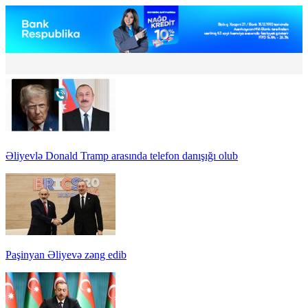
Əliyevlə Donald Tramp arasında telefon danışığı olub
Paşinyan Əliyevə zəng edib