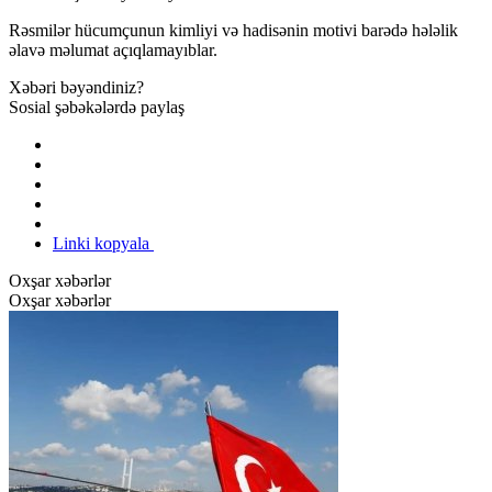
Rəsmilər hücumçunun kimliyi və hadisənin motivi barədə hələlik
əlavə məlumat açıqlamayıblar.
Xəbəri bəyəndiniz?
Sosial şəbəkələrdə paylaş
Linki kopyala
Oxşar xəbərlər
Oxşar xəbərlər