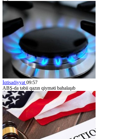
İqtisadiyyat
09:57
ABŞ-da təbii qazın qiyməti bahalaşıb