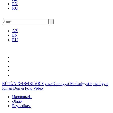
EN
RU
AZ
EN
RU
BÜTÜN XƏBƏRLƏR
Siyasət
Cəmiyyət
Mədəniyyət
İqtisadiyyat
İdman
Dünya
Foto
Video
Haqqımızda
Əlaqə
Peşə etikası