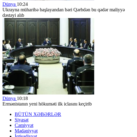
Dünya
10:24
Ukrayna müharibə başlayandan bəri Qərbdən bu qədər maliyyə
dəstəyi alıb
Dünya
10:18
Ermənistanın yeni hökuməti ilk iclasını keçirib
BÜTÜN XƏBƏRLƏR
Siyasət
Cəmiyyət
Mədəniyyət
İqtisadiyyat