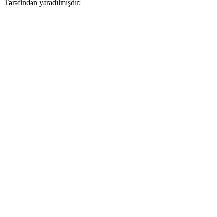
Tərəfindən yaradılmışdır: