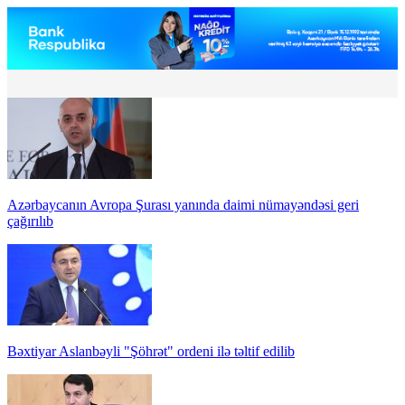
Azərbaycanın Avropa Şurası yanında daimi nümayəndəsi geri
çağırılıb
Bəxtiyar Aslanbəyli "Şöhrət" ordeni ilə təltif edilib