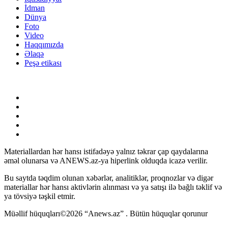
İdman
Dünya
Foto
Video
Haqqımızda
Əlaqə
Peşə etikası
Materiallardan hər hansı istifadəyə yalnız təkrar çap qaydalarına
əməl olunarsa və ANEWS.az-ya hiperlink olduqda icazə verilir.
Bu saytda təqdim olunan xəbərlər, analitiklər, proqnozlar və digər
materiallar hər hansı aktivlərin alınması və ya satışı ilə bağlı təklif və
ya tövsiyə təşkil etmir.
Müəllif hüquqları©2026 “Anews.az” . Bütün hüquqlar qorunur