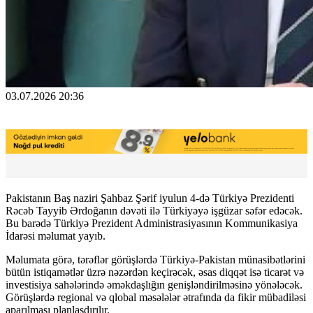
03.07.2026 20:36
Pakistanın Baş naziri Şahbaz Şərif iyulun 4-də Türkiyə Prezidenti
Rəcəb Tayyib Ərdoğanın dəvəti ilə Türkiyəyə işgüzar səfər edəcək.
Bu barədə Türkiyə Prezident Administrasiyasının Kommunikasiya
İdarəsi məlumat yayıb.
Məlumata görə, tərəflər görüşlərdə Türkiyə-Pakistan münasibətlərini
bütün istiqamətlər üzrə nəzərdən keçirəcək, əsas diqqət isə ticarət və
investisiya sahələrində əməkdaşlığın genişləndirilməsinə yönələcək.
Görüşlərdə regional və qlobal məsələlər ətrafında da fikir mübadiləsi
aparılması planlaşdırılır.