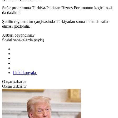
Səfər proqramına Türkiyə-Pakistan Biznes Forumunun keçirilməsi
də daxildir.
Şərifin regional tur çərçivəsində Türkiyədən sonra İrana da səfər
etməsi gözlənilir.
Xəbəri bəyəndiniz?
Sosial şəbəkələrdə paylaş
Linki kopyala
Oxşar xəbərlər
Oxşar xəbərlər