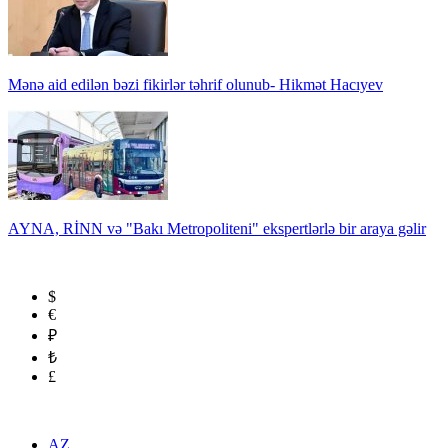
Mənə aid edilən bəzi fikirlər təhrif olunub- Hikmət Hacıyev
AYNA, RİNN və "Bakı Metropoliteni" ekspertlərlə bir araya gəlir
$
€
₽
₺
£
AZ