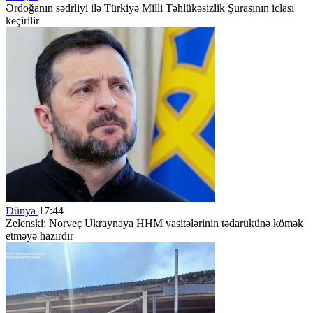
Ərdoğanın sədrliyi ilə Türkiyə Milli Təhlükəsizlik Şurasının iclası
keçirilir
Dünya
17:44
Zelenski: Norveç Ukraynaya HHM vasitələrinin tədarükünə kömək
etməyə hazırdır