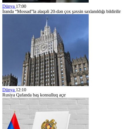
Dünya
17:00
İranda “Mossad”la əlaqəli 20-dən çox şəxsin saxlanıldığı bildirilir
Dünya
12:10
Rusiya Qafanda baş konsulluq açır