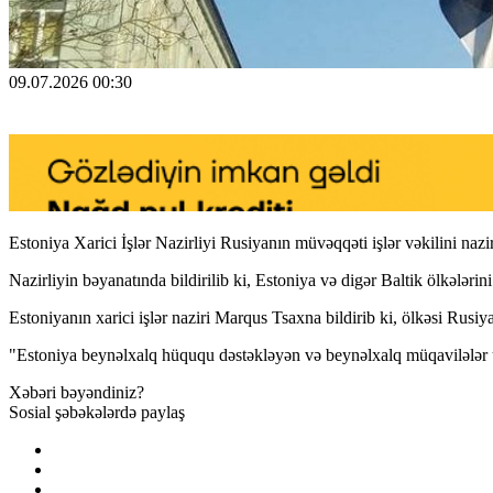
09.07.2026 00:30
Estoniya Xarici İşlər Nazirliyi Rusiyanın müvəqqəti işlər vəkilini na
Nazirliyin bəyanatında bildirilib ki, Estoniya və digər Baltik ölkələri
Estoniyanın xarici işlər naziri Marqus Tsaxna bildirib ki, ölkəsi Rus
"Estoniya beynəlxalq hüququ dəstəkləyən və beynəlxalq müqavilələr üzrə
Xəbəri bəyəndiniz?
Sosial şəbəkələrdə paylaş