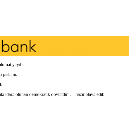
əlumat yayıb.
 pislənir.
b.
ilə idarə olunan demokratik dövlətdir", – nazir əlavə edib.