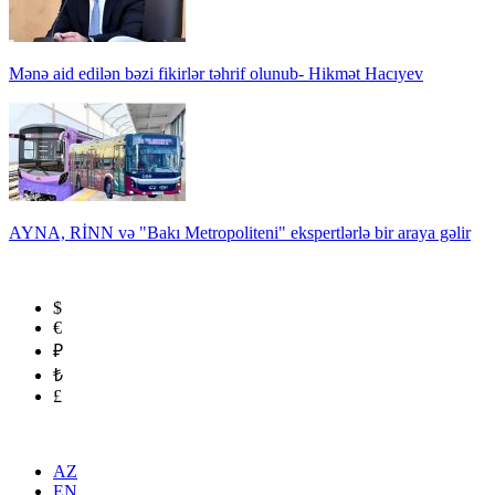
Mənə aid edilən bəzi fikirlər təhrif olunub- Hikmət Hacıyev
AYNA, RİNN və "Bakı Metropoliteni" ekspertlərlə bir araya gəlir
$
€
₽
₺
£
AZ
EN