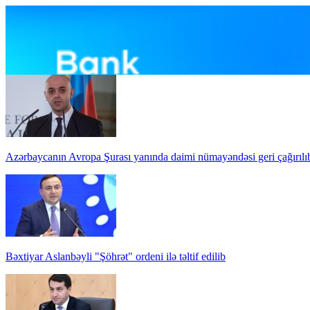
Azərbaycanın Avropa Şurası yanında daimi nümayəndəsi geri çağırılı
Bəxtiyar Aslanbəyli "Şöhrət" ordeni ilə təltif edilib