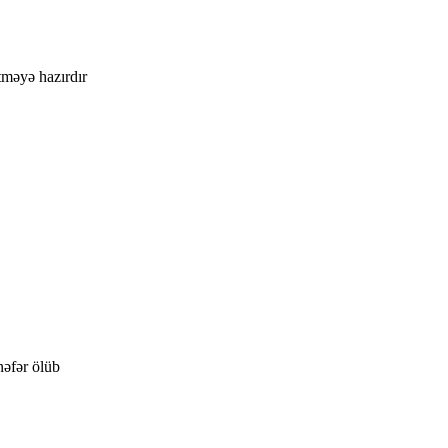
məyə hazırdır
əfər ölüb