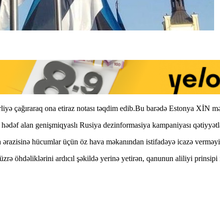
zirliyə çağıraraq ona etiraz notası təqdim edib.Bu barədə Estonya XİN m
ni hədəf alan genişmiqyaslı Rusiya dezinformasiya kampaniyası qətiyyətlə
iya ərazisinə hücumlar üçün öz hava məkanından istifadəyə icazə verməyi
 öhdəliklərini ardıcıl şəkildə yerinə yetirən, qanunun aliliyi prinsipi 