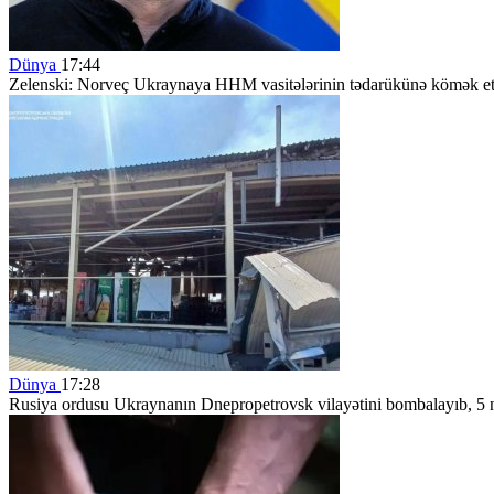
Dünya
17:44
Zelenski: Norveç Ukraynaya HHM vasitələrinin tədarükünə kömək et
Dünya
17:28
Rusiya ordusu Ukraynanın Dnepropetrovsk vilayətini bombalayıb, 5 n