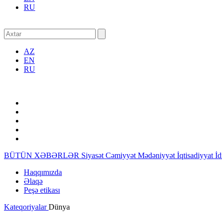
RU
AZ
EN
RU
BÜTÜN XƏBƏRLƏR
Siyasət
Cəmiyyət
Mədəniyyət
İqtisadiyyat
İ
Haqqımızda
Əlaqə
Peşə etikası
Kateqoriyalar
Dünya