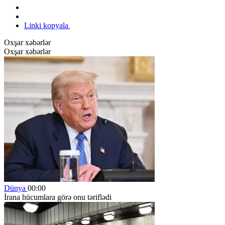
Linki kopyala
Oxşar xəbərlər
Oxşar xəbərlər
Dünya
00:00
İrana hücumlara görə onu təriflədi