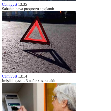
Cəmiyyət
13:35
Sabahın hava proqnozu açıqlanıb
Cəmiyyət
13:14
İmişlidə qəza - 3 nəfər xəsarət aldı