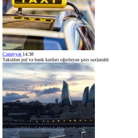
Cəmiyyət
14:38
Taksidən pul və bank kartları oğurlayan şəxs saxlanıldı