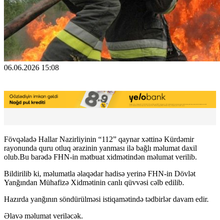
06.06.2026 15:08
Fövqəladə Hallar Nazirliyinin “112” qaynar xəttinə Kürdəmir
rayonunda quru otluq ərazinin yanması ilə bağlı məlumat daxil
olub.Bu barədə FHN-in mətbuat xidmətindən məlumat verilib.
Bildirilib ki, məlumatla əlaqədar hadisə yerinə FHN-in Dövlət
Yanğından Mühafizə Xidmətinin canlı qüvvəsi cəlb edilib.
Hazırda yanğının söndürülməsi istiqamətində tədbirlər davam edir.
Əlavə məlumat veriləcək.