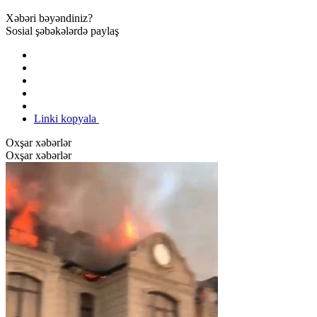
Xəbəri bəyəndiniz?
Sosial şəbəkələrdə paylaş
Linki kopyala
Oxşar xəbərlər
Oxşar xəbərlər