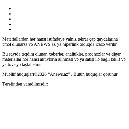
Materiallardan hər hansı istifadəyə yalnız təkrar çap qaydalarına
əməl olunarsa və ANEWS.az-ya hiperlink olduqda icazə verilir.
Bu saytda təqdim olunan xəbərlər, analitiklər, proqnozlar və digər
materiallar hər hansı aktivlərin alınması və ya satışı ilə bağlı təklif və
ya tövsiyə təşkil etmir.
Müəllif hüquqları©2026 “Anews.az” . Bütün hüquqlar qorunur
Tərəfindən yaradılmışdır: