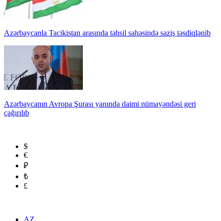
Azərbaycanla Tacikistan arasında təhsil sahəsində saziş təsdiqlənib
Azərbaycanın Avropa Şurası yanında daimi nümayəndəsi geri
çağırılıb
$
€
₽
₺
£
AZ