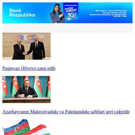
Paşinyan Əliyevə zəng edib
Azərbaycanın Malayziyadakı və Pakistandakı səfirləri geri çağırılıb