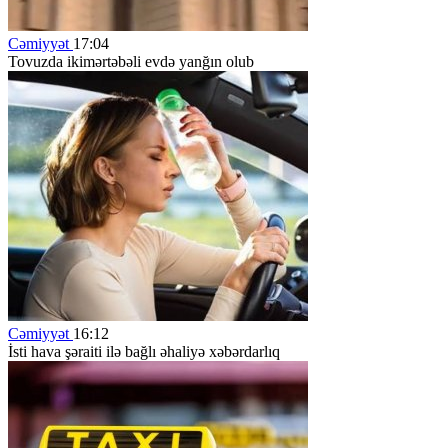
Cəmiyyət
17:04
Tovuzda ikimərtəbəli evdə yanğın olub
Cəmiyyət
16:12
İsti hava şəraiti ilə bağlı əhaliyə xəbərdarlıq