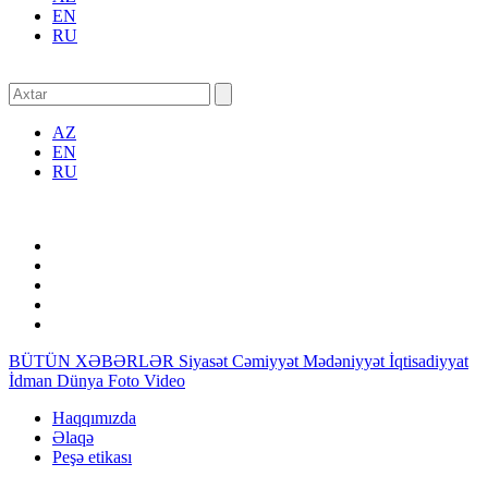
EN
RU
AZ
EN
RU
BÜTÜN XƏBƏRLƏR
Siyasət
Cəmiyyət
Mədəniyyət
İqtisadiyyat
İdman
Dünya
Foto
Video
Haqqımızda
Əlaqə
Peşə etikası