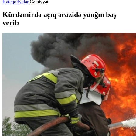
Kateqoriyalar
Cəmiyyət
Kürdəmirdə açıq ərazidə yanğın baş
verib