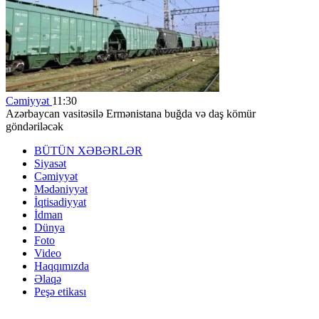
Cəmiyyət
11:30
Azərbaycan vasitəsilə Ermənistana buğda və daş kömür
göndəriləcək
BÜTÜN XƏBƏRLƏR
Siyasət
Cəmiyyət
Mədəniyyət
İqtisadiyyat
İdman
Dünya
Foto
Video
Haqqımızda
Əlaqə
Peşə etikası