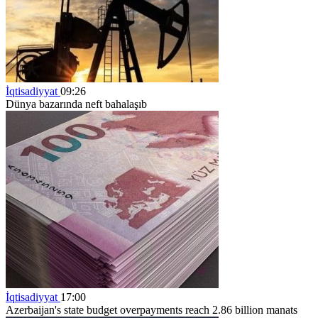
İqtisadiyyat
09:26
Dünya bazarında neft bahalaşıb
İqtisadiyyat
17:00
Azerbaijan's state budget overpayments reach 2.86 billion manats