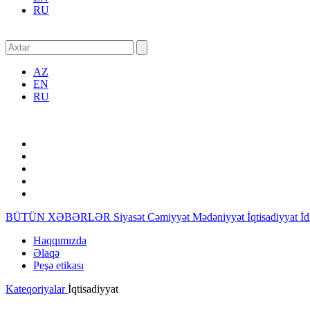
RU
AZ
EN
RU
BÜTÜN XƏBƏRLƏR
Siyasət
Cəmiyyət
Mədəniyyət
İqtisadiyyat
İ
Haqqımızda
Əlaqə
Peşə etikası
Kateqoriyalar
İqtisadiyyat