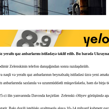
 yeraltı qaz anbarlarını istifadəyə təklif edib. Bu barədə Ukray
imir Zelenskinin telefon danışığından sonra razılaşdırılıb.
nəqli və yeraltı qaz anbarlarının beynəlxalq istifadəsi üzrə yeni əməkda
 anbarlarında saxlanıla və uzunmüddətli müqavilələrlə, həm də birja tica
5-ci ilin yanvarında Davosda keçirilən Zelenski–Əliyev görüşündə apa
ir. Bakı daxili istehlakı azaltmaqla əlavə 10–14 milyard kubmetr qaz i