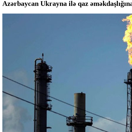
Azərbaycan Ukrayna ilə qaz əməkdaşlığın