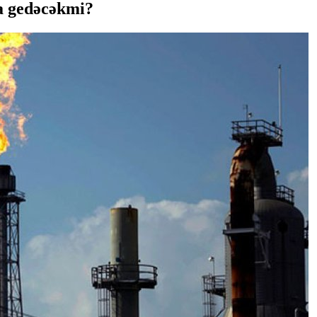
a gedəcəkmi?