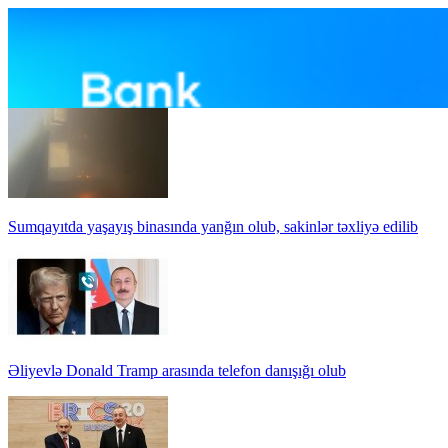
Sumqayıtda yaşayış binasında yanğın olub, sakinlər təxliyə edilib
Əliyevlə Donald Tramp arasında telefon danışığı olub