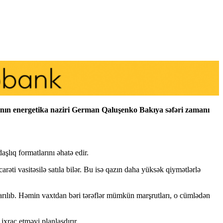
nanın energetika naziri German Qaluşenko Bakıya səfəri zamanı
şlıq formatlarını əhatə edir.
rəti vasitəsilə satıla bilər. Bu isə qazın daha yüksək qiymətlərlə
rılıb. Həmin vaxtdan bəri tərəflər mümkün marşrutları, o cümlədən
xrac etməyi planlaşdırır.