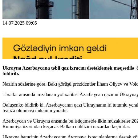
14.07.2025 09:05
Ukrayna Azərbaycana təbii qaz ixracını dəstəkləmək məqsədilə öz
bildirib.
Nazirin sözlərinə görə, Bakı görüşü prezidentlər İlham Əliyev və Volod
Tərəflər arasında imzalanan yol xəritəsi Azərbaycan qazının Ukraynaya 
Qaluşenko bildirib ki, Azərbaycanın qazı Ukraynanın iri tutumlu yeraltı
realizə olunması imkanını yaradır.
Azərbaycan və Ukrayna arasında bu istiqamətdə ilkin müzakirələr 202
Rumıniya üzərindən keçəcək Balkan dəhlizini nəzərdən keçirirlər.
Ukrayna həmçinin Azərbaycanın Avropaya ixrac planlarına dəstək göstər