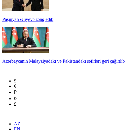
Paşinyan Əliyevə zəng edib
Azərbaycanın Malayziyadakı və Pakistandakı səfirləri geri çağırılıb
$
€
₽
₺
£
AZ
EN