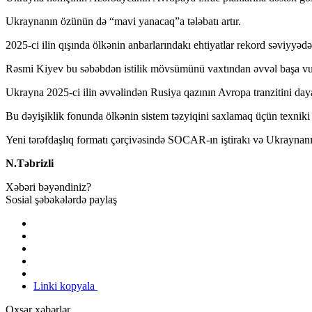
Ukraynanın özünün də “mavi yanacaq”a tələbatı artır.
2025-ci ilin qışında ölkənin anbarlarındakı ehtiyatlar rekord səviyyədə
Rəsmi Kiyev bu səbəbdən istilik mövsümünü vaxtından əvvəl başa vurub
Ukrayna 2025-ci ilin əvvəlindən Rusiya qazının Avropa tranzitini day
Bu dəyişiklik fonunda ölkənin sistem təzyiqini saxlamaq üçün texniki q
Yeni tərəfdaşlıq formatı çərçivəsində SOCAR-ın iştirakı və Ukraynanın
N.Təbrizli
Xəbəri bəyəndiniz?
Sosial şəbəkələrdə paylaş
Linki kopyala
Oxşar xəbərlər