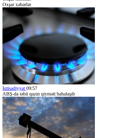
Oxşar xəbərlər
İqtisadiyyat
09:57
ABŞ-da təbii qazın qiyməti bahalaşıb