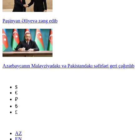
Paşinyan Əliyevə zəng edib
Azərbaycanın Malayziyadakı və Pakistandakı səfirləri geri çağırılıb
$
€
₽
₺
£
AZ
EN