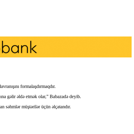
davranışını formalaşdırmaqdır.
bına gəlir əldə etmək olar,” Babazadə deyib.
nan səhmlər müştərilər üçün əlçatandır.