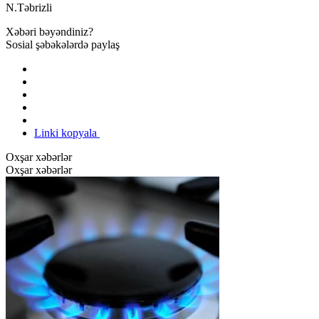
N.Təbrizli
Xəbəri bəyəndiniz?
Sosial şəbəkələrdə paylaş
Linki kopyala
Oxşar xəbərlər
Oxşar xəbərlər