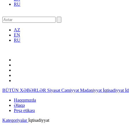
RU
AZ
EN
RU
BÜTÜN XƏBƏRLƏR
Siyasət
Cəmiyyət
Mədəniyyət
İqtisadiyyat
İ
Haqqımızda
Əlaqə
Peşə etikası
Kateqoriyalar
İqtisadiyyat