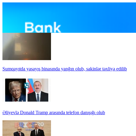
Sumqayıtda yaşayış binasında yanğın olub, sakinlər təxliyə edilib
Əliyevlə Donald Tramp arasında telefon danışığı olub