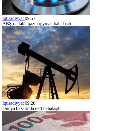
İqtisadiyyat
09:57
ABŞ-da təbii qazın qiyməti bahalaşıb
İqtisadiyyat
09:26
Dünya bazarında neft bahalaşıb