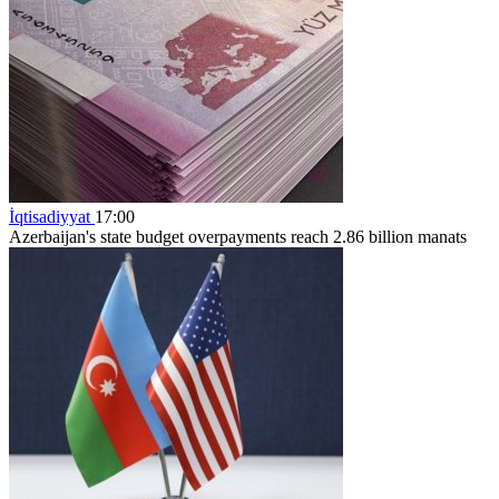
İqtisadiyyat
17:00
Azerbaijan's state budget overpayments reach 2.86 billion manats