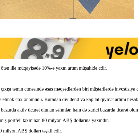
da ötən illə müqayisədə 10%-ə yaxın artım müşahidə edir.
ə çıxışı təmin etməsində əsas məqsədlərdən biri müştərilərdə investisiya 
iss etmək çox önəmlidir. Buradan dividend və kapital qiymət artımı hesa
 bazarda aktiv ticarət olunan səhmlər, həm də xarici bazarda ticarət olu
aşmış portfeli təxminən 80 milyon ABŞ dollarına yaxındır.
0 milyon ABŞ dolları təşkil edir.