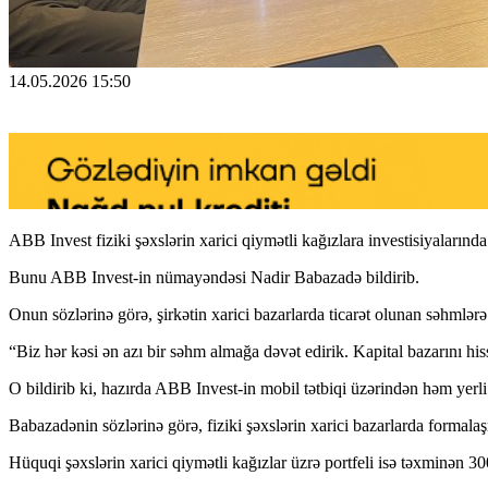
14.05.2026 15:50
ABB Invest fiziki şəxslərin xarici qiymətli kağızlara investisiyaların
Bunu ABB Invest-in nümayəndəsi Nadir Babazadə bildirib.
Onun sözlərinə görə, şirkətin xarici bazarlarda ticarət olunan səhmlər
“Biz hər kəsi ən azı bir səhm almağa dəvət edirik. Kapital bazarını h
O bildirib ki, hazırda ABB Invest-in mobil tətbiqi üzərindən həm yerli
Babazadənin sözlərinə görə, fiziki şəxslərin xarici bazarlarda formal
Hüquqi şəxslərin xarici qiymətli kağızlar üzrə portfeli isə təxminən 30