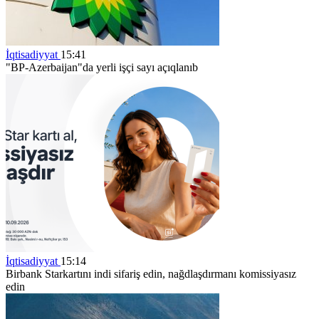
İqtisadiyyat
15:41
"BP-Azerbaijan"da yerli işçi sayı açıqlanıb
İqtisadiyyat
15:14
Birbank Starkartını indi sifariş edin, nağdlaşdırmanı komissiyasız
edin