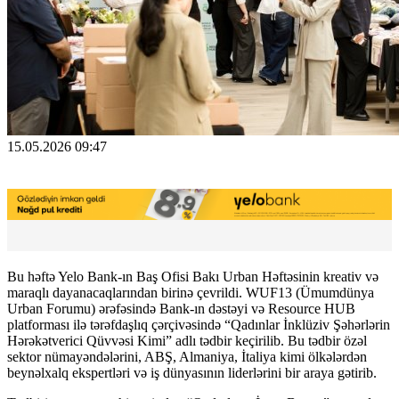
15.05.2026 09:47
Bu həftə Yelo Bank-ın Baş Ofisi Bakı Urban Həftəsinin kreativ və
maraqlı dayanacaqlarından birinə çevrildi. WUF13 (Ümumdünya
Urban Forumu) ərəfəsində Bank-ın dəstəyi və Resource HUB
platforması ilə tərəfdaşlıq çərçivəsində “Qadınlar İnklüziv Şəhərlərin
Hərəkətverici Qüvvəsi Kimi” adlı tədbir keçirilib. Bu tədbir özəl
sektor nümayəndələrini, ABŞ, Almaniya, İtaliya kimi ölkələrdən
beynəlxalq ekspertləri və iş dünyasının liderlərini bir araya gətirib.