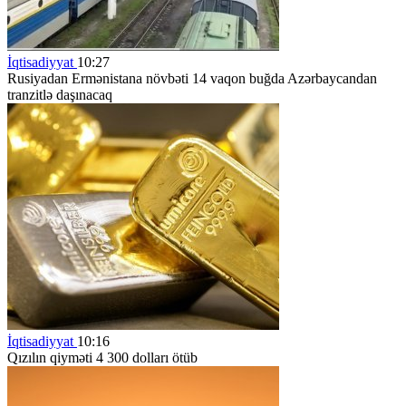
İqtisadiyyat
10:27
Rusiyadan Ermənistana növbəti 14 vaqon buğda Azərbaycandan
tranzitlə daşınacaq
İqtisadiyyat
10:16
Qızılın qiyməti 4 300 dolları ötüb