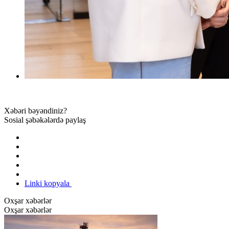
Xəbəri bəyəndiniz?
Sosial şəbəkələrdə paylaş
Linki kopyala
Oxşar xəbərlər
Oxşar xəbərlər