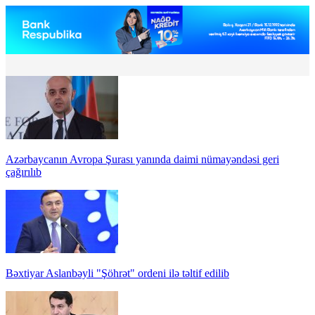
Azərbaycanın Avropa Şurası yanında daimi nümayəndəsi geri
çağırılıb
Bəxtiyar Aslanbəyli "Şöhrət" ordeni ilə təltif edilib