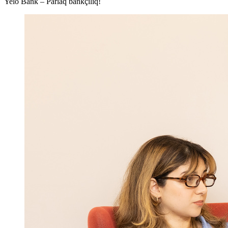
Yelo Bank – Parlaq bankçılıq!