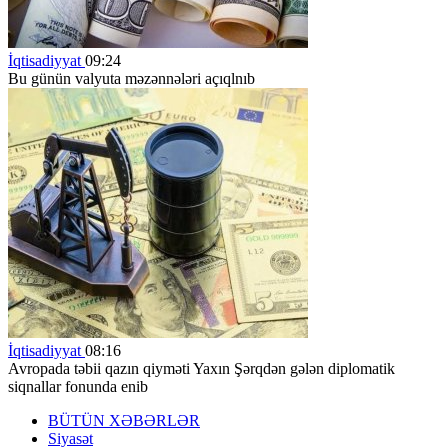
İqtisadiyyat
09:24
Bu günün valyuta məzənnələri açıqlnıb
İqtisadiyyat
08:16
Avropada təbii qazın qiyməti Yaxın Şərqdən gələn diplomatik
siqnallar fonunda enib
BÜTÜN XƏBƏRLƏR
Siyasət