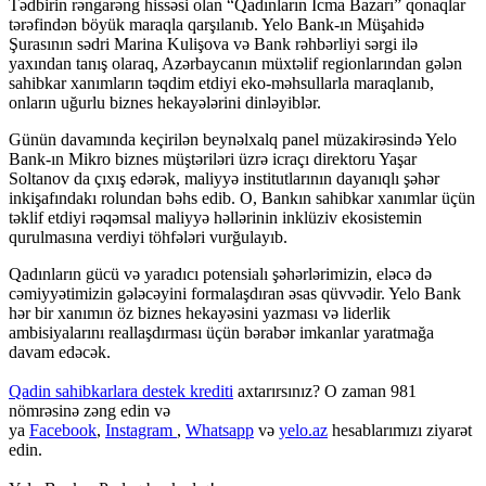
Tədbirin rəngarəng hissəsi olan “Qadınların İcma Bazarı” qonaqlar
tərəfindən böyük maraqla qarşılanıb. Yelo Bank-ın Müşahidə
Şurasının sədri Marina Kulişova və Bank rəhbərliyi sərgi ilə
yaxından tanış olaraq, Azərbaycanın müxtəlif regionlarından gələn
sahibkar xanımların təqdim etdiyi eko-məhsullarla maraqlanıb,
onların uğurlu biznes hekayələrini dinləyiblər.
Günün davamında keçirilən beynəlxalq panel müzakirəsində Yelo
Bank-ın Mikro biznes müştəriləri üzrə icraçı direktoru Yaşar
Soltanov da çıxış edərək, maliyyə institutlarının dayanıqlı şəhər
inkişafındakı rolundan bəhs edib. O, Bankın sahibkar xanımlar üçün
təklif etdiyi rəqəmsal maliyyə həllərinin inklüziv ekosistemin
qurulmasına verdiyi töhfələri vurğulayıb.
Qadınların gücü və yaradıcı potensialı şəhərlərimizin, eləcə də
cəmiyyətimizin gələcəyini formalaşdıran əsas qüvvədir. Yelo Bank
hər bir xanımın öz biznes hekayəsini yazması və liderlik
ambisiyalarını reallaşdırması üçün bərabər imkanlar yaratmağa
davam edəcək.
Qadin sahibkarlara destek krediti
axtarırsınız? O zaman 981
nömrəsinə zəng edin və
ya
Facebook
,
Instagram
,
Whatsapp
və
yelo.az
hesablarımızı ziyarət
edin.