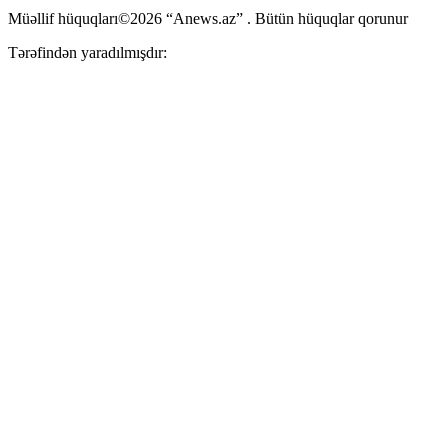
Müəllif hüquqları©2026 “Anews.az” . Bütün hüquqlar qorunur
Tərəfindən yaradılmışdır: