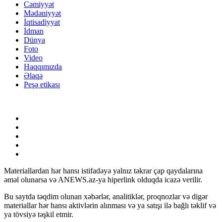
Cəmiyyət
Mədəniyyət
İqtisadiyyat
İdman
Dünya
Foto
Video
Haqqımızda
Əlaqə
Peşə etikası
Materiallardan hər hansı istifadəyə yalnız təkrar çap qaydalarına
əməl olunarsa və ANEWS.az-ya hiperlink olduqda icazə verilir.
Bu saytda təqdim olunan xəbərlər, analitiklər, proqnozlar və digər
materiallar hər hansı aktivlərin alınması və ya satışı ilə bağlı təklif və
ya tövsiyə təşkil etmir.