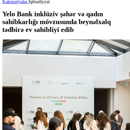
Kateqoriyalar
İqtisadiyyat
Yelo Bank inklüziv şəhər və qadın
sahibkarlığı mövzusunda beynəlxalq
tədbirə ev sahibliyi edib