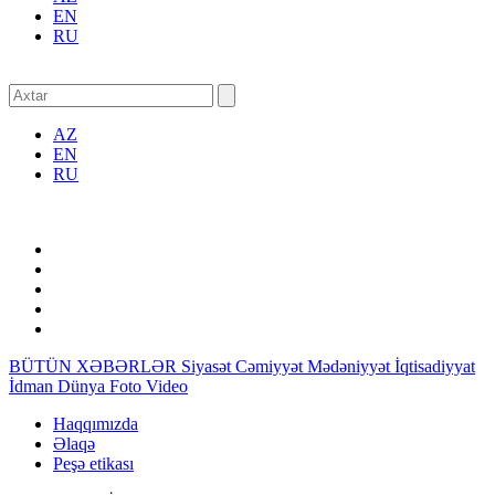
EN
RU
AZ
EN
RU
BÜTÜN XƏBƏRLƏR
Siyasət
Cəmiyyət
Mədəniyyət
İqtisadiyyat
İdman
Dünya
Foto
Video
Haqqımızda
Əlaqə
Peşə etikası