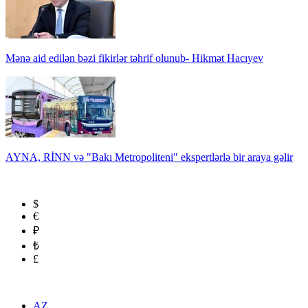
Mənə aid edilən bəzi fikirlər təhrif olunub- Hikmət Hacıyev
AYNA, RİNN və "Bakı Metropoliteni" ekspertlərlə bir araya gəlir
$
€
₽
₺
£
AZ