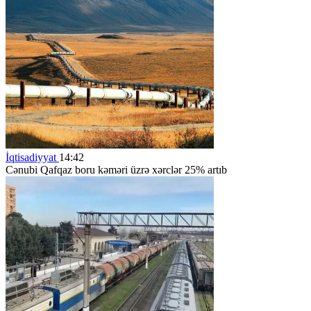
İqtisadiyyat
14:42
Cənubi Qafqaz boru kəməri üzrə xərclər 25% artıb