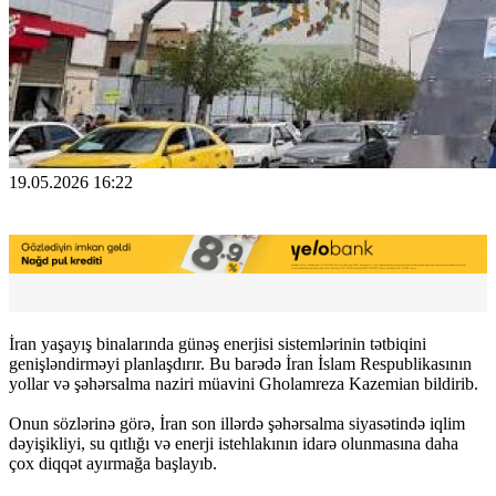
19.05.2026 16:22
İran yaşayış binalarında günəş enerjisi sistemlərinin tətbiqini
genişləndirməyi planlaşdırır. Bu barədə İran İslam Respublikasının
yollar və şəhərsalma naziri müavini Gholamreza Kazemian bildirib.
Onun sözlərinə görə, İran son illərdə şəhərsalma siyasətində iqlim
dəyişikliyi, su qıtlığı və enerji istehlakının idarə olunmasına daha
çox diqqət ayırmağa başlayıb.