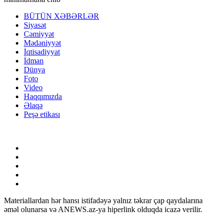
BÜTÜN XƏBƏRLƏR
Siyasət
Cəmiyyət
Mədəniyyət
İqtisadiyyat
İdman
Dünya
Foto
Video
Haqqımızda
Əlaqə
Peşə etikası
Materiallardan hər hansı istifadəyə yalnız təkrar çap qaydalarına
əməl olunarsa və ANEWS.az-ya hiperlink olduqda icazə verilir.