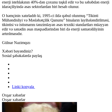
enerji istehlakının 40%-dən çoxunu təşkil edir və bu səbəbdən enerji
idarəçiliyində əsas sektorlardan biri hesab olunur.
O həmçinin xatırladıb ki, 1995-ci ildə qəbul olunmuş “Tikinti
Mühəndisliyi və Məsləhətçilik Qanunu” binaların layihələndirilməsi,
tikintisi və istismarını tənzimləyən əsas texniki standartları müəyyən
edir və sənədin əsas məqsədlərindən biri də enerji səmərəliliyinin
artırılmasıdır.
Gülnar Nazimqızı
Xəbəri bəyəndiniz?
Sosial şəbəkələrdə paylaş
Linki kopyala
Oxşar xəbərlər
Oxşar xəbərlər