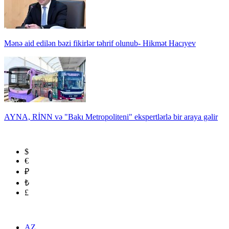
Mənə aid edilən bəzi fikirlər təhrif olunub- Hikmət Hacıyev
AYNA, RİNN və "Bakı Metropoliteni" ekspertlərlə bir araya gəlir
$
€
₽
₺
£
AZ