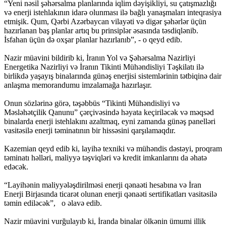
“Yeni nəsil şəhərsalma planlarında iqlim dəyişikliyi, su çatışmazlığı
və enerji istehlakının idarə olunması ilə bağlı yanaşmaları inteqrasiya
etmişik. Qum, Qərbi Azərbaycan vilayəti və digər şəhərlər üçün
hazırlanan baş planlar artıq bu prinsiplər əsasında təsdiqlənib.
İsfahan üçün də oxşar planlar hazırlanıb”, - o qeyd edib.
Nazir müavini bildirib ki, İranın Yol və Şəhərsalma Nazirliyi
Energetika Nazirliyi və İranın Tikinti Mühəndisliyi Təşkilatı ilə
birlikdə yaşayış binalarında günəş enerjisi sistemlərinin tətbiqinə dair
anlaşma memorandumu imzalamağa hazırlaşır.
Onun sözlərinə görə, təşəbbüs “Tikinti Mühəndisliyi və
Məsləhətçilik Qanunu” çərçivəsində həyata keçiriləcək və məqsəd
binalarda enerji istehlakını azaltmaq, eyni zamanda günəş panelləri
vasitəsilə enerji təminatının bir hissəsini qarşılamaqdır.
Kazemian qeyd edib ki, layihə texniki və mühəndis dəstəyi, proqram
təminatı həlləri, maliyyə təşviqləri və kredit imkanlarını da əhatə
edəcək.
“Layihənin maliyyələşdirilməsi enerji qənaəti hesabına və İran
Enerji Birjasında ticarət olunan enerji qənaəti sertifikatları vasitəsilə
təmin ediləcək”, o əlavə edib.
Nazir müavini vurğulayıb ki, İranda binalar ölkənin ümumi illik