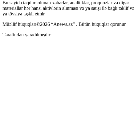
Bu saytda təqdim olunan xəbərlər, analitiklər, proqnozlar və digər
materiallar hər hansı aktivlərin alınması və ya satışı ilə bağlı təklif və
ya tövsiyə təşkil etmir.
Müəllif hüquqları©2026 “Anews.az” . Bütün hüquqlar qorunur
Tərəfindən yaradılmışdır: