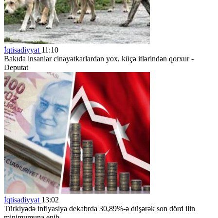
İqtisadiyyat
11:10
Bakıda insanlar cinayətkarlardan yox, küçə itlərindən qorxur -
Deputat
İqtisadiyyat
13:02
Türkiyədə inflyasiya dekabrda 30,89%-ə düşərək son dörd ilin
minimumuna enib