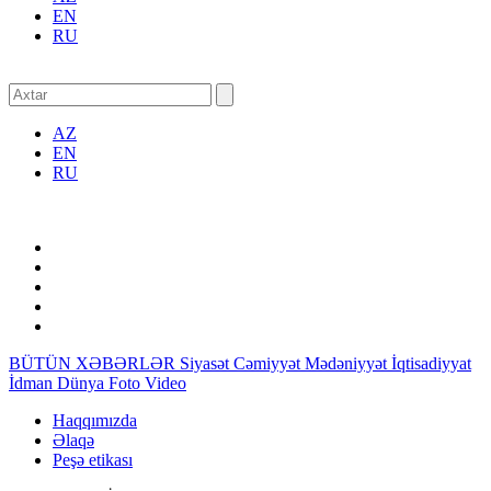
EN
RU
AZ
EN
RU
BÜTÜN XƏBƏRLƏR
Siyasət
Cəmiyyət
Mədəniyyət
İqtisadiyyat
İdman
Dünya
Foto
Video
Haqqımızda
Əlaqə
Peşə etikası