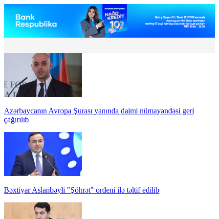
Azərbaycanın Avropa Şurası yanında daimi nümayəndəsi geri
çağırılıb
Bəxtiyar Aslanbəyli "Şöhrət" ordeni ilə təltif edilib