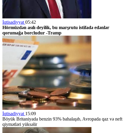
İqtisadiyyat
05:42
Hörmüzdən asılı deyilik, bu marşrutu istifadə edənlər
qorumağa borcludur -Tramp
İqtisadiyyat
15:09
Böyük Britaniyada benzin 93% bahalaşıb, Avropada qaz və neft
qiymətləri yüksəlir