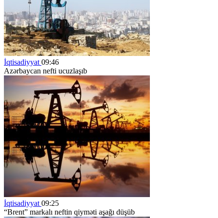
İqtisadiyyat
09:46
Azərbaycan nefti ucuzlaşıb
İqtisadiyyat
09:25
“Brent” markalı neftin qiyməti aşağı düşüb