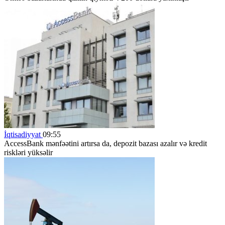
İqtisadiyyat
09:55
AccessBank mənfəətini artırsa da, depozit bazası azalır və kredit
riskləri yüksəlir