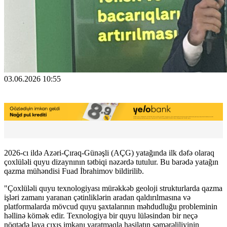
03.06.2026 10:55
2026-cı ildə Azəri-Çıraq-Günəşli (AÇG) yatağında ilk dəfə olaraq
çoxlüləli quyu dizaynının tətbiqi nəzərdə tutulur.
Bu barədə yatağın
qazma mühəndisi Fuad İbrahimov bildirilib.
"Çoxlüləli quyu texnologiyası mürəkkəb geoloji strukturlarda qazma
işləri zamanı yaranan çətinliklərin aradan qaldırılmasına və
platformalarda mövcud quyu şaxtalarının məhdudluğu probleminin
həllinə kömək edir. Texnologiya bir quyu lüləsindən bir neçə
nöqtədə laya çıxış imkanı yaratmaqla hasilatın səmərəliliyinin