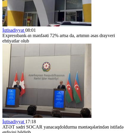
İqtisadiyyat
08:01
Expressbank-ın mənfəəti 72% artsa da, artımın əsas drayveri
ehtiyatlar olub
İqtisadiyyat
17:18
ATƏT sədri SOCAR yanacaqdoldurma məntəqələrindən istifadə
etdiyini bildirib