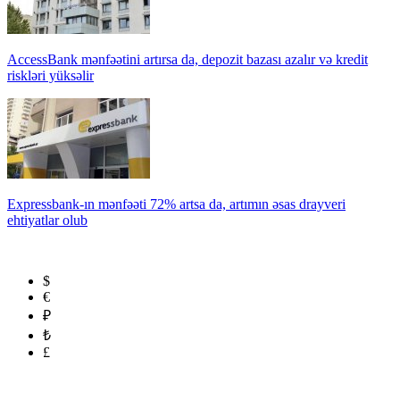
AccessBank mənfəətini artırsa da, depozit bazası azalır və kredit
riskləri yüksəlir
Expressbank-ın mənfəəti 72% artsa da, artımın əsas drayveri
ehtiyatlar olub
$
€
₽
₺
£