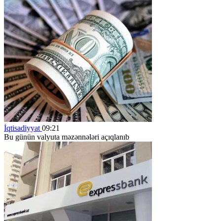
İqtisadiyyat
09:21
Bu günün valyuta məzənnələri açıqlanıb