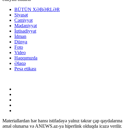
BÜTÜN XƏBƏRLƏR
Siyasət
Cəmiyyət
Mədəniyyət
İqtisadiyyat
İdman
Dünya
Foto
Video
Haqqımızda
Əlaqə
Peşə etikası
Materiallardan hər hansı istifadəyə yalnız təkrar çap qaydalarına
əməl olunarsa və ANEWS.az-ya hiperlink olduqda icazə verilir.