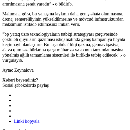
artırılmasına şərait yaradır",- o bildirib.
Məlumata görə, bu yanaşma layların daha geniş əhatə olunmasına,
drenaj səmərəliliyinin yüksəldilməsinə və mövcud infrastrukturdan
maksimum istifadə edilməsinə imkan verir.
"bp yataq üzrə texnologiyaların tətbiqi strategiyası çərçivəsində
çoxlüləli quyuların qazılması istiqamətində geniş kampaniya həyata
keçirməyi planlaşdırır. Bu təşəbbüs üfüqi qazma, geonaviqasiya,
əlavə qum təzahürlərinə qarşı mübarizə və axının tənzimlənməsinə
yönəlmiş ağıllı tamamlama sistemləri ilə birlikdə tətbiq ediləcək",- o
vurğulayıb.
Aytac Zeynalova
Xəbəri bəyəndiniz?
Sosial şəbəkələrdə paylaş
Linki kopyala