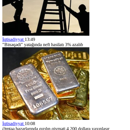
İqtisadiyyat
13:49
"Binəqədi" yatağında neft hasilatı 3% azalıb
İqtisadiyyat
10:08
Əmtəə bazarlarında qızılın qiyməti 4 200 dollara yaxınlaşır