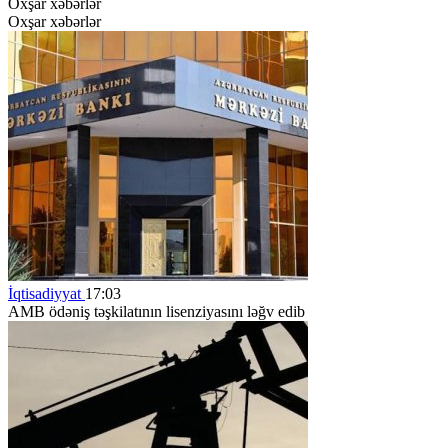
Oxşar xəbərlər
Oxşar xəbərlər
İqtisadiyyat
17:03
AMB ödəniş təşkilatının lisenziyasını ləğv edib