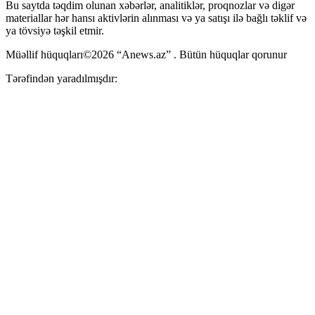
Bu saytda təqdim olunan xəbərlər, analitiklər, proqnozlar və digər
materiallar hər hansı aktivlərin alınması və ya satışı ilə bağlı təklif və
ya tövsiyə təşkil etmir.
Müəllif hüquqları©2026 “Anews.az” . Bütün hüquqlar qorunur
Tərəfindən yaradılmışdır: