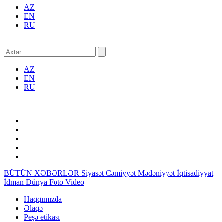
AZ
EN
RU
AZ
EN
RU
BÜTÜN XƏBƏRLƏR
Siyasət
Cəmiyyət
Mədəniyyət
İqtisadiyyat
İdman
Dünya
Foto
Video
Haqqımızda
Əlaqə
Peşə etikası