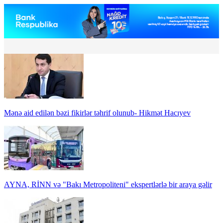
Mənə aid edilən bəzi fikirlər təhrif olunub- Hikmət Hacıyev
AYNA, RİNN və "Bakı Metropoliteni" ekspertlərlə bir araya gəlir