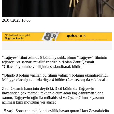
26.07.2025 16:00
"Tağıyev" filmi əslində 8 bölüm yazılıb. Bunu "Tağıyev" filminin
rejissoru və ssenari müəlliflərindən biri olan Zaur Qasımlı
"Gilavar" youtube verilişində səsləndirərək bildirib
“Əlində 8 bölüm yazılan bu filmin yalnız 4 bölümü ekranlaşdırıldı.
Maliyyə olacağı təqdirdə digər 4 bölüm (2-ci sezon) də çəkiləcək.
Zaur Qasımlı həmçinin deyib ki, 3-cü bölümdə Tağıyevin
həyatından çox maraqlı faktlar, o cümlədən baş qəhrəman Sona
xanım, Tağıyevin oğlu ilə mübahisəsi və Qızlar Gimnaziyasının
açılması kimi mövzular yer alacaq.
15 yaşlı Sona xanımla ikinci evlilik həyatı quran Hacı Zeynalabdin