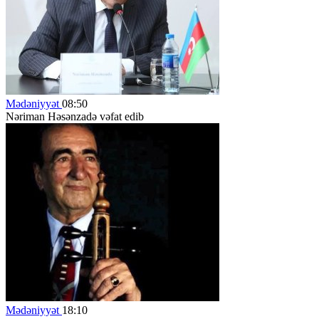
Mədəniyyət
08:50
Nəriman Həsənzadə vəfat edib
Mədəniyyət
18:10