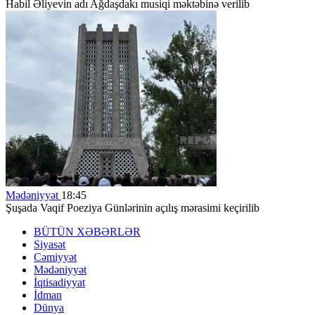
Habil Əliyevin adı Ağdaşdakı musiqi məktəbinə verilib
Mədəniyyət
18:45
Şuşada Vaqif Poeziya Günlərinin açılış mərasimi keçirilib
BÜTÜN XƏBƏRLƏR
Siyasət
Cəmiyyət
Mədəniyyət
İqtisadiyyat
İdman
Dünya