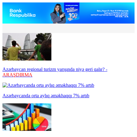
Azərbaycan regional turizm yarışında niyə geri qalır? -
ARAŞDIRMA
Azərbaycanda orta aylıq əməkhaqqı 7% artıb