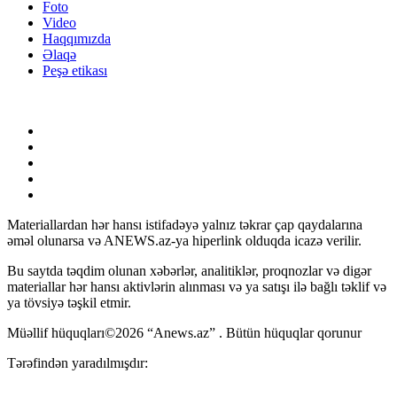
Foto
Video
Haqqımızda
Əlaqə
Peşə etikası
Materiallardan hər hansı istifadəyə yalnız təkrar çap qaydalarına
əməl olunarsa və ANEWS.az-ya hiperlink olduqda icazə verilir.
Bu saytda təqdim olunan xəbərlər, analitiklər, proqnozlar və digər
materiallar hər hansı aktivlərin alınması və ya satışı ilə bağlı təklif və
ya tövsiyə təşkil etmir.
Müəllif hüquqları©2026 “Anews.az” . Bütün hüquqlar qorunur
Tərəfindən yaradılmışdır: