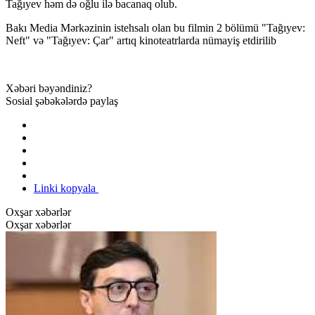
Tağıyev həm də oğlu ilə bacanaq olub.
Bakı Media Mərkəzinin istehsalı olan bu filmin 2 bölümü "Tağıyev:
Neft" və "Tağıyev: Çar" artıq kinoteatrlarda nümayiş etdirilib
Xəbəri bəyəndiniz?
Sosial şəbəkələrdə paylaş
Linki kopyala
Oxşar xəbərlər
Oxşar xəbərlər