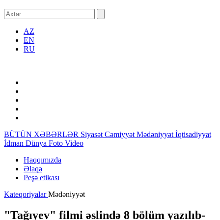
AZ
EN
RU
BÜTÜN XƏBƏRLƏR
Siyasət
Cəmiyyət
Mədəniyyət
İqtisadiyyat
İdman
Dünya
Foto
Video
Haqqımızda
Əlaqə
Peşə etikası
Kateqoriyalar
Mədəniyyət
"Tağıyev" filmi əslində 8 bölüm yazılıb-