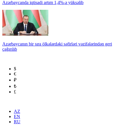
Azərbaycanda iqtisadi artım 1,4%-ə yüksəlib
Azərbaycanın bir sıra ölkələrdəki səfirləri vəzifələrindən geri
çağırılıb
$
€
₽
₺
£
AZ
EN
RU