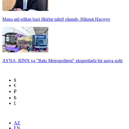
Mənə aid edilən bəzi fikirlər təhrif olunub- Hikmət Hacıyev
AYNA, RİNN və "Bakı Metropoliteni" ekspertlərlə bir araya gəlir
$
€
₽
₺
£
AZ
EN