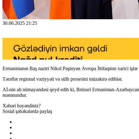
30.06.2025 21:25
Ermənistanın Baş naziri Nikol Paşinyan Avropa İttifaqının xarici işl
Tərəflər regional vəziyyəti və sülh prosesini müzakirə ediblər.
Aİ-nin ali nümayəndəsi qeyd edib ki, Brüssel Ermənistan-Azərbaycan ik
məmnundur.
Xəbəri bəyəndiniz?
Sosial şəbəkələrdə paylaş