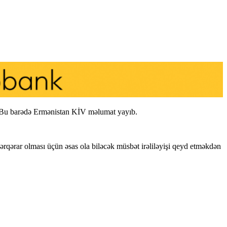
dib.Bu barədə Ermənistan KİV məlumat yayıb.
ərqərar olması üçün əsas ola biləcək müsbət irəliləyişi qeyd etməkdən