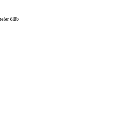
əfər ölüb