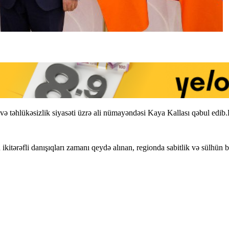
ər və təhlükəsizlik siyasəti üzrə ali nümayəndəsi Kaya Kallası qəbul e
itərəfli danışıqları zamanı qeydə alınan, regionda sabitlik və sülhün b