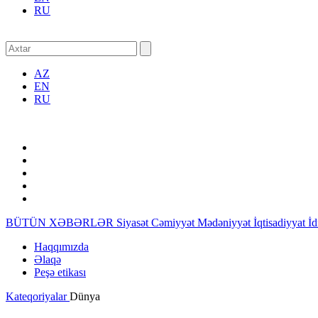
RU
AZ
EN
RU
BÜTÜN XƏBƏRLƏR
Siyasət
Cəmiyyət
Mədəniyyət
İqtisadiyyat
İ
Haqqımızda
Əlaqə
Peşə etikası
Kateqoriyalar
Dünya