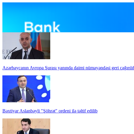
Azərbaycanın Avropa Şurası yanında daimi nümayəndəsi geri çağırılı
Bəxtiyar Aslanbəyli "Şöhrət" ordeni ilə təltif edilib