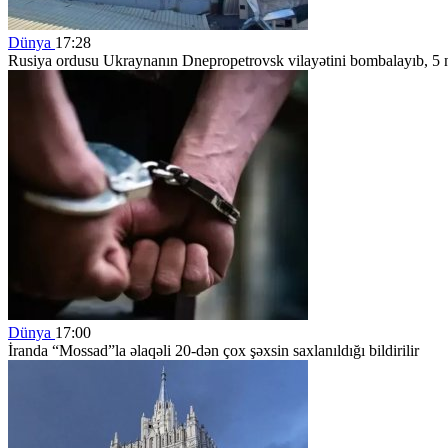
Dünya
17:28
Rusiya ordusu Ukraynanın Dnepropetrovsk vilayətini bombalayıb, 5 n
Dünya
17:00
İranda “Mossad”la əlaqəli 20-dən çox şəxsin saxlanıldığı bildirilir