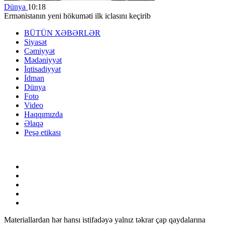
Dünya
10:18
Ermənistanın yeni hökuməti ilk iclasını keçirib
BÜTÜN XƏBƏRLƏR
Siyasət
Cəmiyyət
Mədəniyyət
İqtisadiyyat
İdman
Dünya
Foto
Video
Haqqımızda
Əlaqə
Peşə etikası
Materiallardan hər hansı istifadəyə yalnız təkrar çap qaydalarına