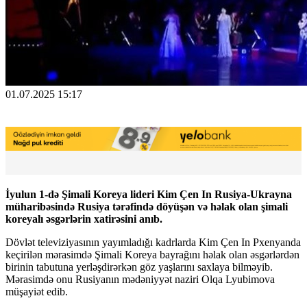
01.07.2025 15:17
İyulun 1-də Şimali Koreya lideri Kim Çen In Rusiya-Ukrayna
müharibəsində Rusiya tərəfində döyüşən və həlak olan şimali
koreyalı əsgərlərin xatirəsini anıb.
Dövlət televiziyasının yayımladığı kadrlarda Kim Çen In Pxenyanda
keçirilən mərasimdə Şimali Koreya bayrağını həlak olan əsgərlərdən
birinin tabutuna yerləşdirərkən göz yaşlarını saxlaya bilməyib.
Mərasimdə onu Rusiyanın mədəniyyət naziri Olqa Lyubimova
müşayiət edib.