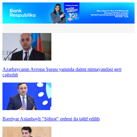
Azərbaycanın Avropa Şurası yanında daimi nümayəndəsi geri
çağırılıb
Bəxtiyar Aslanbəyli "Şöhrət" ordeni ilə təltif edilib