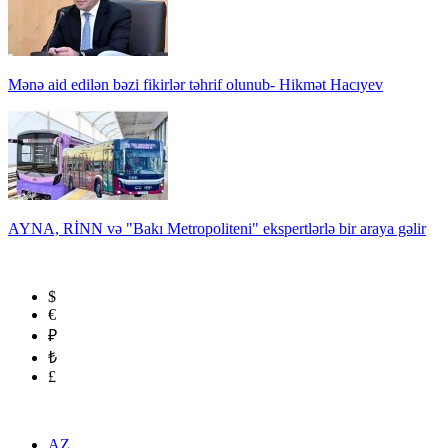
Mənə aid edilən bəzi fikirlər təhrif olunub- Hikmət Hacıyev
AYNA, RİNN və "Bakı Metropoliteni" ekspertlərlə bir araya gəlir
$
€
₽
₺
£
AZ