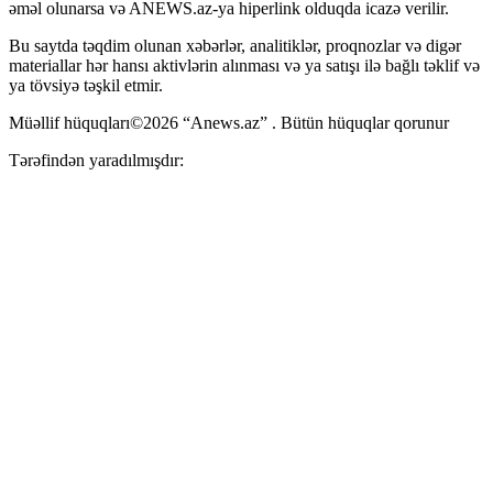
əməl olunarsa və ANEWS.az-ya hiperlink olduqda icazə verilir.
Bu saytda təqdim olunan xəbərlər, analitiklər, proqnozlar və digər
materiallar hər hansı aktivlərin alınması və ya satışı ilə bağlı təklif və
ya tövsiyə təşkil etmir.
Müəllif hüquqları©2026 “Anews.az” . Bütün hüquqlar qorunur
Tərəfindən yaradılmışdır: