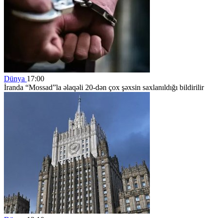
Dünya
17:00
İranda “Mossad”la əlaqəli 20-dən çox şəxsin saxlanıldığı bildirilir