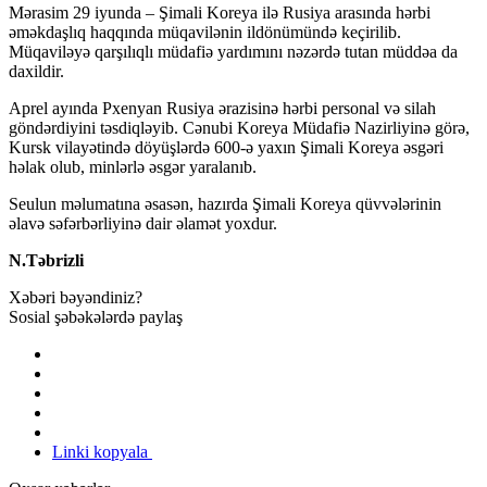
Mərasim 29 iyunda – Şimali Koreya ilə Rusiya arasında hərbi
əməkdaşlıq haqqında müqavilənin ildönümündə keçirilib.
Müqaviləyə qarşılıqlı müdafiə yardımını nəzərdə tutan müddəa da
daxildir.
Aprel ayında Pxenyan Rusiya ərazisinə hərbi personal və silah
göndərdiyini təsdiqləyib. Cənubi Koreya Müdafiə Nazirliyinə görə,
Kursk vilayətində döyüşlərdə 600-ə yaxın Şimali Koreya əsgəri
həlak olub, minlərlə əsgər yaralanıb.
Seulun məlumatına əsasən, hazırda Şimali Koreya qüvvələrinin
əlavə səfərbərliyinə dair əlamət yoxdur.
N.Təbrizli
Xəbəri bəyəndiniz?
Sosial şəbəkələrdə paylaş
Linki kopyala