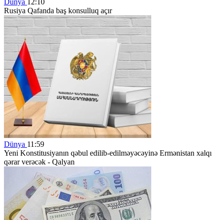
Dünya
12:10
Rusiya Qafanda baş konsulluq açır
Dünya
11:59
Yeni Konstitusiyanın qəbul edilib-edilməyəcəyinə Ermənistan xalqı
qərar verəcək - Qalyan