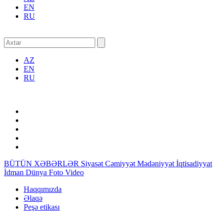
EN
RU
AZ
EN
RU
BÜTÜN XƏBƏRLƏR
Siyasət
Cəmiyyət
Mədəniyyət
İqtisadiyyat
İdman
Dünya
Foto
Video
Haqqımızda
Əlaqə
Peşə etikası