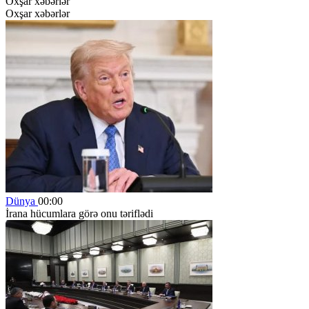
Oxşar xəbərlər
Oxşar xəbərlər
Dünya
00:00
İrana hücumlara görə onu təriflədi