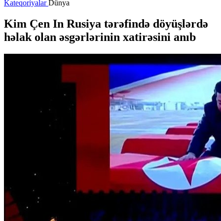
Kateqoriyalar
Dünya
Kim Çen In Rusiya tərəfində döyüşlərdə
həlak olan əsgərlərinin xatirəsini anıb