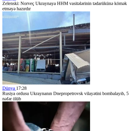
Zelenski: Norveç Ukraynaya HHM vasitələrinin tədarükünə kömək
etməyə hazırdır
Dünya
17:28
Rusiya ordusu Ukraynanın Dnepropetrovsk vilayətini bombalayıb, 5
nəfər ölüb