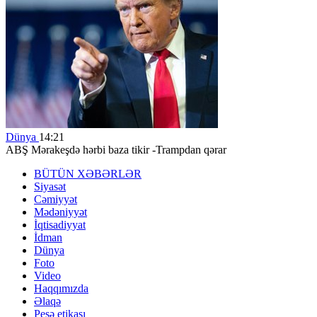
Dünya
14:21
ABŞ Mərakeşdə hərbi baza tikir -Trampdan qərar
BÜTÜN XƏBƏRLƏR
Siyasət
Cəmiyyət
Mədəniyyət
İqtisadiyyat
İdman
Dünya
Foto
Video
Haqqımızda
Əlaqə
Peşə etikası