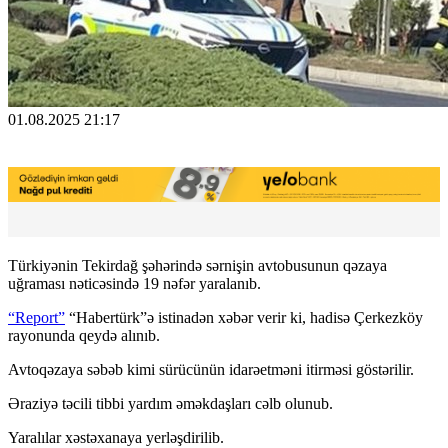
01.08.2025 21:17
Türkiyənin Tekirdağ şəhərində sərnişin avtobusunun qəzaya
uğraması nəticəsində 19 nəfər yaralanıb.
“Report”
“Habertürk”ə istinadən xəbər verir ki, hadisə Çerkezköy
rayonunda qeydə alınıb.
Avtoqəzaya səbəb kimi sürücünün idarəetməni itirməsi göstərilir.
Əraziyə təcili tibbi yardım əməkdaşları cəlb olunub.
Yaralılar xəstəxanaya yerləşdirilib.