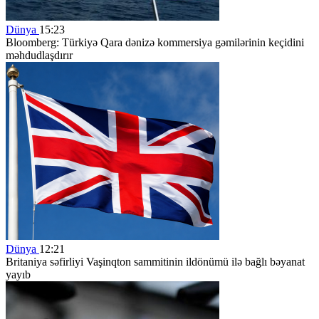
Dünya
15:23
Bloomberg: Türkiyə Qara dənizə kommersiya gəmilərinin keçidini
məhdudlaşdırır
Dünya
12:21
Britaniya səfirliyi Vaşinqton sammitinin ildönümü ilə bağlı bəyanat
yayıb