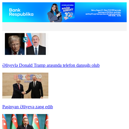
Əliyevlə Donald Tramp arasında telefon danışığı olub
Paşinyan Əliyevə zəng edib