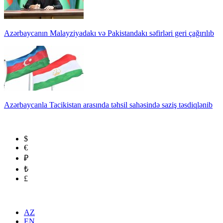
Azərbaycanın Malayziyadakı və Pakistandakı səfirləri geri çağırılıb
Azərbaycanla Tacikistan arasında təhsil sahəsində saziş təsdiqlənib
$
€
₽
₺
£
AZ
EN