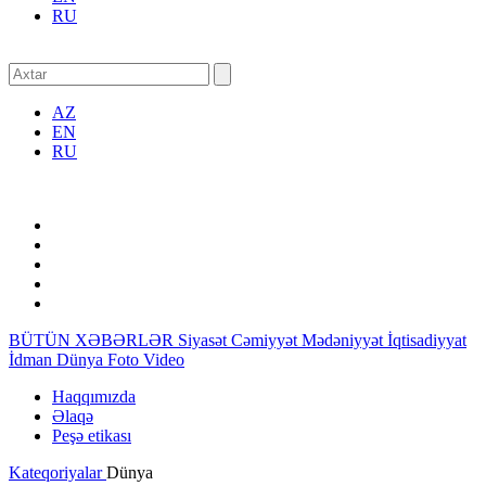
RU
AZ
EN
RU
BÜTÜN XƏBƏRLƏR
Siyasət
Cəmiyyət
Mədəniyyət
İqtisadiyyat
İdman
Dünya
Foto
Video
Haqqımızda
Əlaqə
Peşə etikası
Kateqoriyalar
Dünya