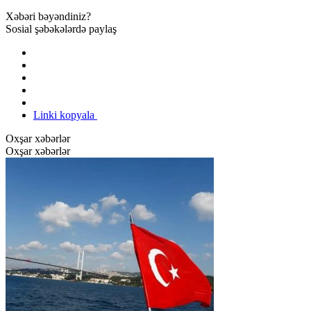
Xəbəri bəyəndiniz?
Sosial şəbəkələrdə paylaş
Linki kopyala
Oxşar xəbərlər
Oxşar xəbərlər