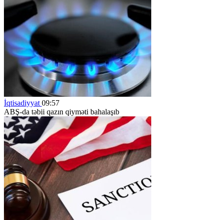
İqtisadiyyat
09:57
ABŞ-da təbii qazın qiyməti bahalaşıb