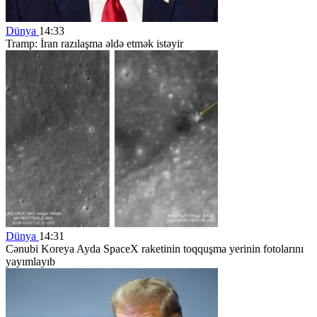
Dünya
14:33
Tramp: İran razılaşma əldə etmək istəyir
Dünya
14:31
Cənubi Koreya Ayda SpaceX raketinin toqquşma yerinin fotolarını
yayımlayıb