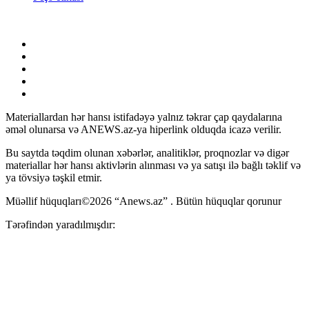
Materiallardan hər hansı istifadəyə yalnız təkrar çap qaydalarına
əməl olunarsa və ANEWS.az-ya hiperlink olduqda icazə verilir.
Bu saytda təqdim olunan xəbərlər, analitiklər, proqnozlar və digər
materiallar hər hansı aktivlərin alınması və ya satışı ilə bağlı təklif və
ya tövsiyə təşkil etmir.
Müəllif hüquqları©2026 “Anews.az” . Bütün hüquqlar qorunur
Tərəfindən yaradılmışdır: