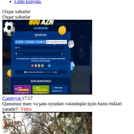
Linki kopyala
Oxşar xəbərlər
Oxşar xəbərlər
Cəmiyyət
17:17
Qanunsuz mərc və şans oyunları vətəndaşlar üçün hansı riskləri
yaradır?
- Video