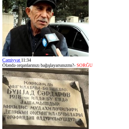
Cəmiyyət
11:34
Öləndə orqanlarınızı bağışlayarsınızmı?-
SORĞU