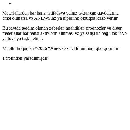
Materiallardan hər hansı istifadəyə yalnız təkrar çap qaydalarına
əməl olunarsa və ANEWS.az-ya hiperlink olduqda icazə verilir.
Bu saytda təqdim olunan xəbərlər, analitiklər, proqnozlar və digər
materiallar hər hansı aktivlərin alınması və ya satışı ilə bağlı təklif və
ya tövsiyə təşkil etmir.
Müəllif hüquqları©2026 “Anews.az” . Bütün hüquqlar qorunur
Tərəfindən yaradılmışdır: