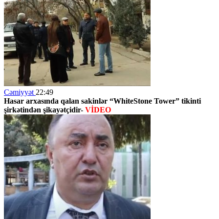
Cəmiyyət
22:49
Hasar arxasında qalan sakinlər
“WhiteStone Tower”
tikinti
şirkətindən şikayətçidir-
VİDEO