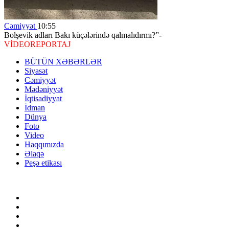
Cəmiyyət
10:55
Bolşevik adları Bakı küçələrində qalmalıdırmı?”-
VİDEOREPORTAJ
BÜTÜN XƏBƏRLƏR
Siyasət
Cəmiyyət
Mədəniyyət
İqtisadiyyat
İdman
Dünya
Foto
Video
Haqqımızda
Əlaqə
Peşə etikası