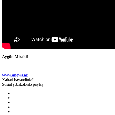
Aygün Mirakif
www.anews.az
Xəbəri bəyəndiniz?
Sosial şəbəkələrdə paylaş