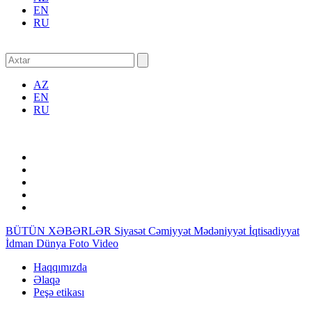
EN
RU
AZ
EN
RU
BÜTÜN XƏBƏRLƏR
Siyasət
Cəmiyyət
Mədəniyyət
İqtisadiyyat
İdman
Dünya
Foto
Video
Haqqımızda
Əlaqə
Peşə etikası