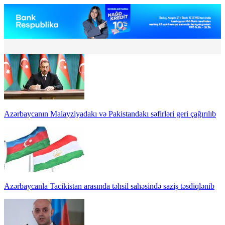
Azərbaycanın Malayziyadakı və Pakistandakı səfirləri geri çağırılıb
Azərbaycanla Tacikistan arasında təhsil sahəsində saziş təsdiqlənib