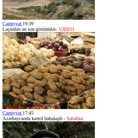
Cəmiyyət
19:39
Laçından ən son görüntülər-
VİDEO
Cəmiyyət
17:45
Azərbaycanda kartof bahalaşıb -
Səbəblər