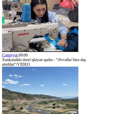
Cəmiyyət
09:00
Xankəndidə dərzi işləyən qadın - "Əvvəllər bizə daş
atırdılar"/VIDEO