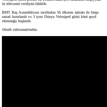
öz töhvəsini verdiyini bildirib.
BMT Baş Assambleyası tərəfindən 56 ölkənin iştirakı ilə birgə
sənəd hazırlanıb və 3 iyun Dünya Velosiped günü kimi qeyd
olunmağa başlanıb.
Ətraflı videomaterialda: