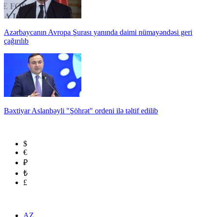
Azərbaycanın Avropa Şurası yanında daimi nümayəndəsi geri
çağırılıb
Bəxtiyar Aslanbəyli "Şöhrət" ordeni ilə təltif edilib
$
€
₽
₺
£
AZ