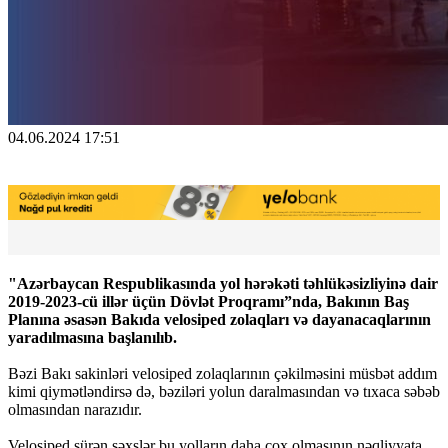
04.06.2024 17:51
"Azərbaycan Respublikasında yol hərəkəti təhlükəsizliyinə dair
2019-2023-cü illər üçün Dövlət Proqramı”nda, Bakının Baş
Planına əsasən Bakıda velosiped zolaqları və dayanacaqlarının
yaradılmasına başlanılıb.
Bəzi Bakı sakinləri velosiped zolaqlarının çəkilməsini müsbət addım
kimi qiymətləndirsə də, bəziləri yolun daralmasından və tıxaca səbəb
olmasından narazıdır.
Velosiped sürən şəxslər bu yolların daha çox olmasının nəqliyyata