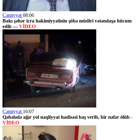
Cəmiyyət
08:06
Bakı şəhər icra hakimiyyətinin şöbə müdiri vətəndaşa hücum
edib —
VİDEO
Cəmiyyət
16:07
Qəbələdə ağır yol nəqliyyat hadisəsi baş verib, bir nəfər ölüb
-
VİDEO