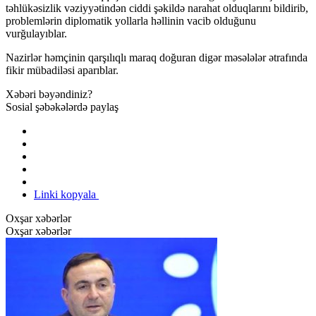
təhlükəsizlik vəziyyətindən ciddi şəkildə narahat olduqlarını bildirib,
problemlərin diplomatik yollarla həllinin vacib olduğunu
vurğulayıblar.
Nazirlər həmçinin qarşılıqlı maraq doğuran digər məsələlər ətrafında
fikir mübadiləsi aparıblar.
Xəbəri bəyəndiniz?
Sosial şəbəkələrdə paylaş
Linki kopyala
Oxşar xəbərlər
Oxşar xəbərlər