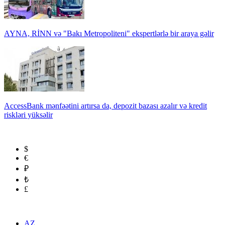
AYNA, RİNN və "Bakı Metropoliteni" ekspertlərlə bir araya gəlir
AccessBank mənfəətini artırsa da, depozit bazası azalır və kredit
riskləri yüksəlir
$
€
₽
₺
£
AZ