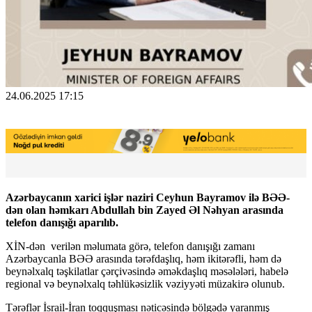
24.06.2025 17:15
Azərbaycanın xarici işlər naziri Ceyhun Bayramov ilə BƏƏ-
dən olan həmkarı Abdullah bin Zayed Əl Nəhyan arasında
telefon danışığı aparılıb.
XİN-dən verilən məlumata görə, telefon danışığı zamanı
Azərbaycanla BƏƏ arasında tərəfdaşlıq, həm ikitərəfli, həm də
beynəlxalq təşkilatlar çərçivəsində əməkdaşlıq məsələləri, habelə
regional və beynəlxalq təhlükəsizlik vəziyyəti müzakirə olunub.
Tərəflər İsrail-İran toqquşması nəticəsində bölgədə yaranmış