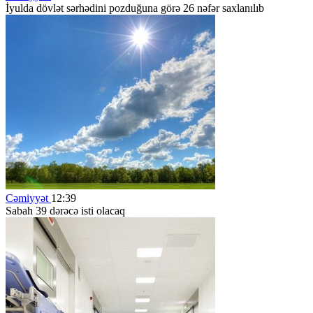
İyulda dövlət sərhədini pozduğuna görə 26 nəfər saxlanılıb
Cəmiyyət
12:39
Sabah 39 dərəcə isti olacaq