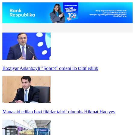
Bəxtiyar Aslanbəyli "Şöhrət" ordeni ilə təltif edilib
Mənə aid edilən bəzi fikirlər təhrif olunub- Hikmət Hacıyev