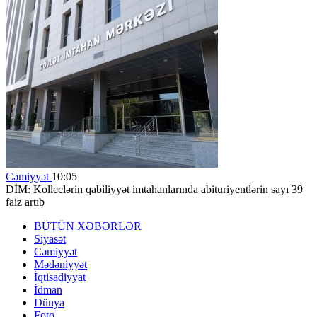
Cəmiyyət
10:05
DİM: Kolleclərin qabiliyyət imtahanlarında abituriyentlərin sayı 39
faiz artıb
BÜTÜN XƏBƏRLƏR
Siyasət
Cəmiyyət
Mədəniyyət
İqtisadiyyat
İdman
Dünya
Foto