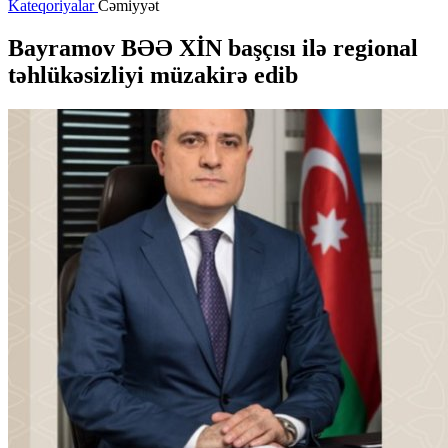
Kateqoriyalar
Cəmiyyət
Bayramov BƏƏ XİN başçısı ilə regional
təhlükəsizliyi müzakirə edib