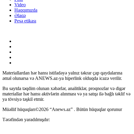
Video
Haqqımızda
Əlaqə
Peşə etikası
Materiallardan hər hansı istifadəyə yalnız təkrar çap qaydalarına
əməl olunarsa və ANEWS.az-ya hiperlink olduqda icazə verilir.
Bu saytda təqdim olunan xəbərlər, analitiklər, proqnozlar və digər
materiallar hər hansı aktivlərin alınması və ya satışı ilə bağlı təklif və
ya tövsiyə təşkil etmir.
Müəllif hüquqları©2026 “Anews.az” . Bütün hüquqlar qorunur
Tərəfindən yaradılmışdır: