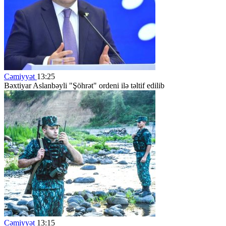
Cəmiyyət
13:25
Bəxtiyar Aslanbəyli "Şöhrət" ordeni ilə təltif edilib
Cəmiyyət
13:15