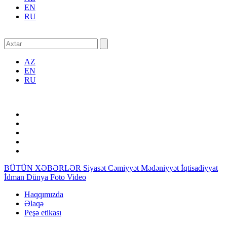
EN
RU
AZ
EN
RU
BÜTÜN XƏBƏRLƏR
Siyasət
Cəmiyyət
Mədəniyyət
İqtisadiyyat
İdman
Dünya
Foto
Video
Haqqımızda
Əlaqə
Peşə etikası