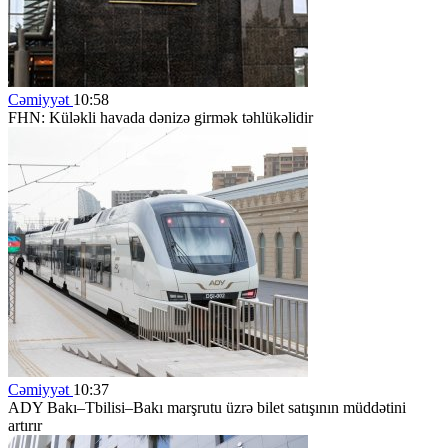
Cəmiyyət
10:58
FHN: Küləkli havada dənizə girmək təhlükəlidir
Cəmiyyət
10:37
ADY Bakı–Tbilisi–Bakı marşrutu üzrə bilet satışının müddətini
artırır