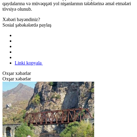
qaydalarına və müvəqqəti yol nişanlarının tələblərinə əməl etmələri
tövsiyə olunub.
Xəbəri bəyəndiniz?
Sosial şəbəkələrdə paylaş
Linki kopyala
Oxşar xəbərlər
Oxşar xəbərlər