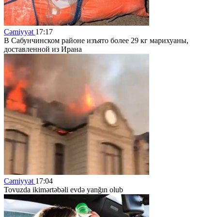
Cəmiyyət
17:17
В Сабунчинском районе изъято более 29 кг марихуаны,
доставленной из Ирана
Cəmiyyət
17:04
Tovuzda ikimərtəbəli evdə yanğın olub