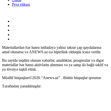
Peşə etikası
Materiallardan hər hansı istifadəyə yalnız təkrar çap qaydalarına
əməl olunarsa və ANEWS.az-ya hiperlink olduqda icazə verilir.
Bu saytda təqdim olunan xəbərlər, analitiklər, proqnozlar və digər
materiallar hər hansı aktivlərin alınması və ya satışı ilə bağlı təklif və
ya tövsiyə təşkil etmir.
Müəllif hüquqları©2026 “Anews.az” . Bütün hüquqlar qorunur
Tərəfindən yaradılmışdır: