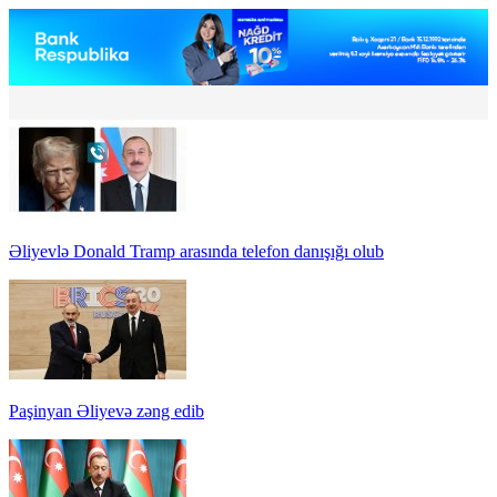
Əliyevlə Donald Tramp arasında telefon danışığı olub
Paşinyan Əliyevə zəng edib