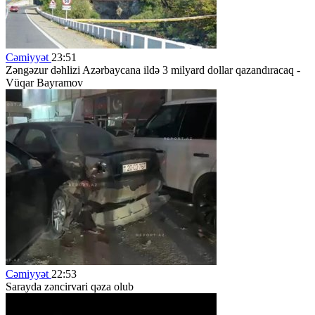
Cəmiyyət
23:51
Zəngəzur dəhlizi Azərbaycana ildə 3 milyard dollar qazandıracaq -
Vüqar Bayramov
Cəmiyyət
22:53
Sarayda zəncirvari qəza olub