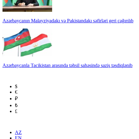
Azərbaycanın Malayziyadakı və Pakistandakı səfirləri geri çağırılıb
Azərbaycanla Tacikistan arasında təhsil sahəsində saziş təsdiqlənib
$
€
₽
₺
£
AZ
EN