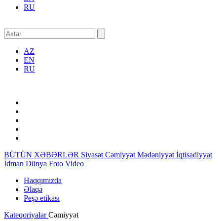
RU
AZ
EN
RU
BÜTÜN XƏBƏRLƏR
Siyasət
Cəmiyyət
Mədəniyyət
İqtisadiyyat
İdman
Dünya
Foto
Video
Haqqımızda
Əlaqə
Peşə etikası
Kateqoriyalar
Cəmiyyət