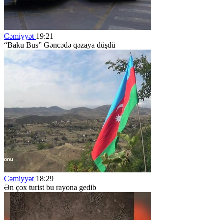
Cəmiyyət
19:21
“Baku Bus” Gəncədə qəzaya düşdü
Cəmiyyət
18:29
Ən çox turist bu rayona gedib