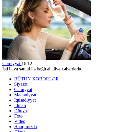
Cəmiyyət
16:12
İsti hava şəraiti ilə bağlı əhaliyə xəbərdarlıq
BÜTÜN XƏBƏRLƏR
Siyasət
Cəmiyyət
Mədəniyyət
İqtisadiyyat
İdman
Dünya
Foto
Video
Haqqımızda
Əlaqə