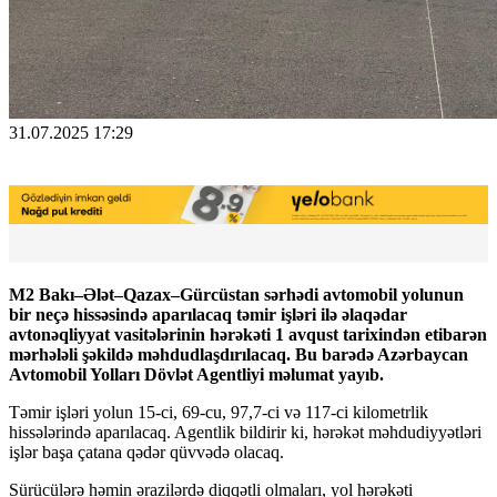
31.07.2025 17:29
M2 Bakı–Ələt–Qazax–Gürcüstan sərhədi avtomobil yolunun
bir neçə hissəsində aparılacaq təmir işləri ilə əlaqədar
avtonəqliyyat vasitələrinin hərəkəti 1 avqust tarixindən etibarən
mərhələli şəkildə məhdudlaşdırılacaq. Bu barədə Azərbaycan
Avtomobil Yolları Dövlət Agentliyi məlumat yayıb.
Təmir işləri yolun 15-ci, 69-cu, 97,7-ci və 117-ci kilometrlik
hissələrində aparılacaq. Agentlik bildirir ki, hərəkət məhdudiyyətləri
işlər başa çatana qədər qüvvədə olacaq.
Sürücülərə həmin ərazilərdə diqqətli olmaları, yol hərəkəti