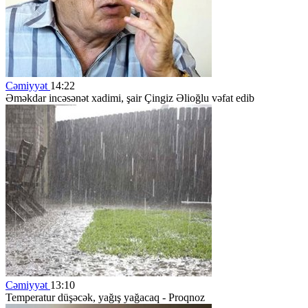
Cəmiyyət
14:22
Əməkdar incəsənət xadimi, şair Çingiz Əlioğlu vəfat edib
Cəmiyyət
13:10
Temperatur düşəcək, yağış yağacaq - Proqnoz