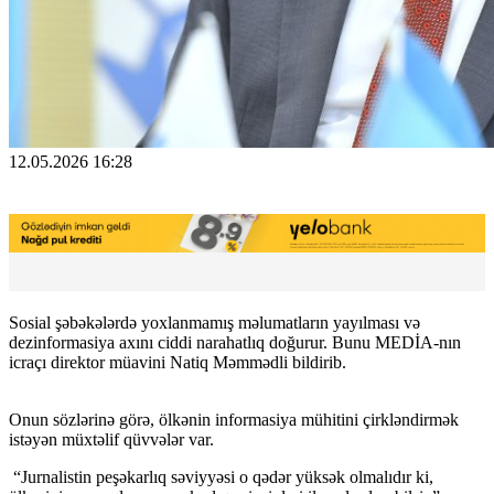
12.05.2026 16:28
Sosial şəbəkələrdə yoxlanmamış məlumatların yayılması və
dezinformasiya axını ciddi narahatlıq doğurur. Bunu MEDİA-nın
icraçı direktor müavini Natiq Məmmədli bildirib.
Onun sözlərinə görə, ölkənin informasiya mühitini çirkləndirmək
istəyən müxtəlif qüvvələr var.
“Jurnalistin peşəkarlıq səviyyəsi o qədər yüksək olmalıdır ki,