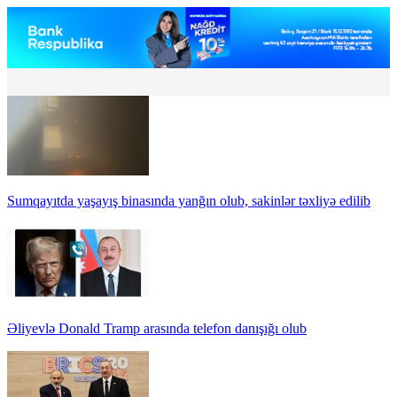
Sumqayıtda yaşayış binasında yanğın olub, sakinlər təxliyə edilib
Əliyevlə Donald Tramp arasında telefon danışığı olub