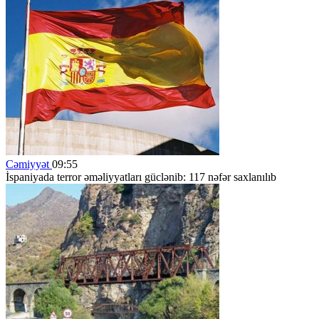
Cəmiyyət
09:55
İspaniyada terror əməliyyatları güclənib: 117 nəfər saxlanılıb