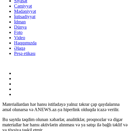
Siyasət
Cəmiyyət
Mədəniyyət
İqtisadiyyat
İdman
Dünya
Foto
Video
Haqqımızda
Əlaqə
Peşə etikası
Materiallardan hər hansı istifadəyə yalnız təkrar çap qaydalarına
əməl olunarsa və ANEWS.az-ya hiperlink olduqda icazə verilir.
Bu saytda təqdim olunan xəbərlər, analitiklər, proqnozlar və digər
materiallar hər hansı aktivlərin alınması və ya satışı ilə bağlı təklif və
ya tövsiyə təşkil etmir.