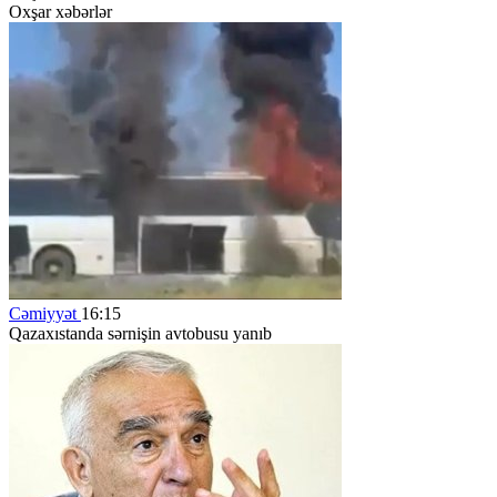
Oxşar xəbərlər
Cəmiyyət
16:15
Qazaxıstanda sərnişin avtobusu yanıb