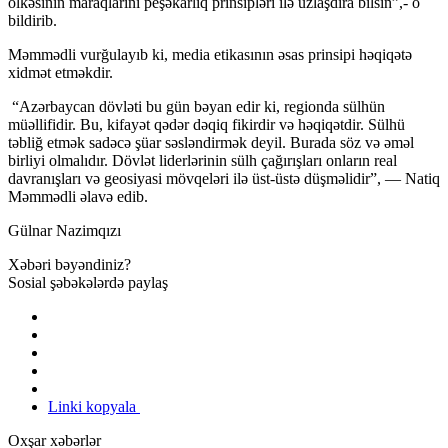
ölkəsinin maraqlarını peşəkarlıq prinsipləri ilə uzlaşdıra bilsin”,- o
bildirib.
Məmmədli vurğulayıb ki, media etikasının əsas prinsipi həqiqətə
xidmət etməkdir.
“Azərbaycan dövləti bu gün bəyan edir ki, regionda sülhün
müəllifidir. Bu, kifayət qədər dəqiq fikirdir və həqiqətdir. Sülhü
təbliğ etmək sadəcə şüar səsləndirmək deyil. Burada söz və əməl
birliyi olmalıdır. Dövlət liderlərinin sülh çağırışları onların real
davranışları və geosiyasi mövqeləri ilə üst-üstə düşməlidir”, — Natiq
Məmmədli əlavə edib.
Gülnar Nazimqızı
Xəbəri bəyəndiniz?
Sosial şəbəkələrdə paylaş
Linki kopyala
Oxşar xəbərlər