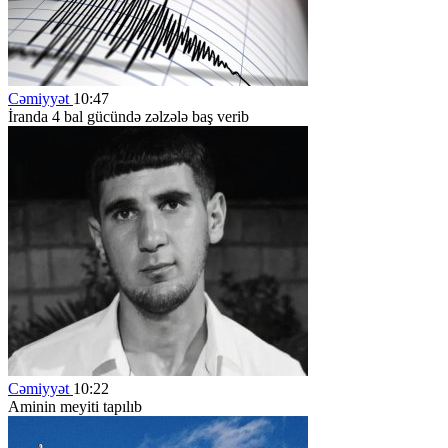
Cəmiyyət
10:47
İranda 4 bal gücündə zəlzələ baş verib
Cəmiyyət
10:22
Aminin meyiti tapılıb