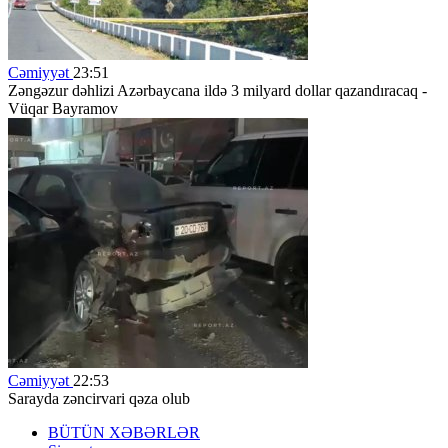
Cəmiyyət
23:51
Zəngəzur dəhlizi Azərbaycana ildə 3 milyard dollar qazandıracaq -
Vüqar Bayramov
Cəmiyyət
22:53
Sarayda zəncirvari qəza olub
BÜTÜN XƏBƏRLƏR