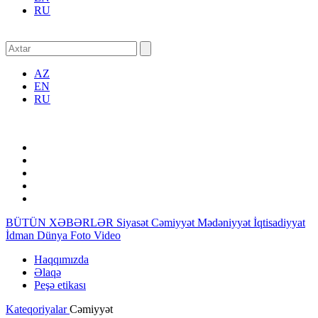
RU
AZ
EN
RU
BÜTÜN XƏBƏRLƏR
Siyasət
Cəmiyyət
Mədəniyyət
İqtisadiyyat
İdman
Dünya
Foto
Video
Haqqımızda
Əlaqə
Peşə etikası
Kateqoriyalar
Cəmiyyət