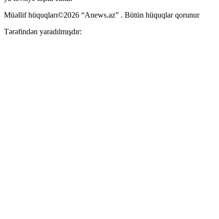
Müəllif hüquqları©2026 “Anews.az” . Bütün hüquqlar qorunur
Tərəfindən yaradılmışdır: