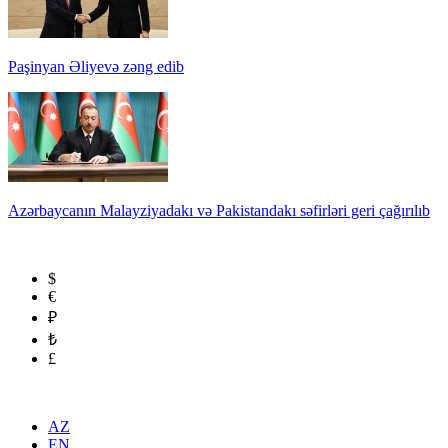
Paşinyan Əliyevə zəng edib
Azərbaycanın Malayziyadakı və Pakistandakı səfirləri geri çağırılıb
$
€
₽
₺
£
AZ
EN