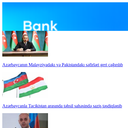
Azərbaycanın Malayziyadakı və Pakistandakı səfirləri geri çağırılıb
Azərbaycanla Tacikistan arasında təhsil sahəsində saziş təsdiqlənib