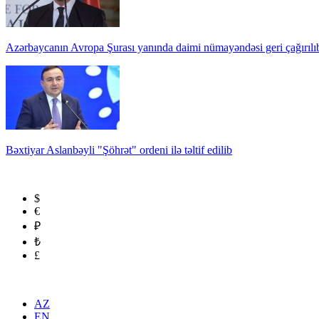
Azərbaycanın Avropa Şurası yanında daimi nümayəndəsi geri çağırılı
Bəxtiyar Aslanbəyli "Şöhrət" ordeni ilə təltif edilib
$
€
₽
₺
£
AZ
EN