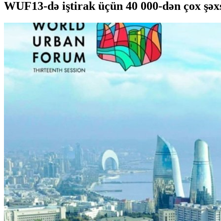
WUF13-də iştirak üçün 40 000-dən çox şəx