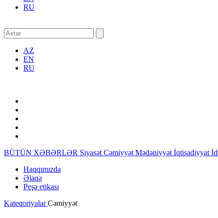
RU
AZ
EN
RU
BÜTÜN XƏBƏRLƏR
Siyasət
Cəmiyyət
Mədəniyyət
İqtisadiyyat
İ
Haqqımızda
Əlaqə
Peşə etikası
Kateqoriyalar
Cəmiyyət