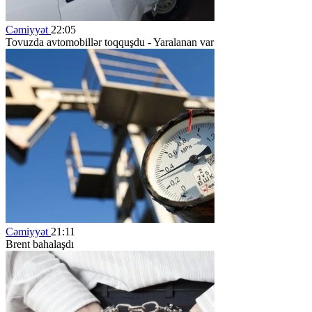
Cəmiyyət
22:05
Tovuzda avtomobillər toqquşdu - Yaralanan var
Cəmiyyət
21:11
Brent bahalaşdı