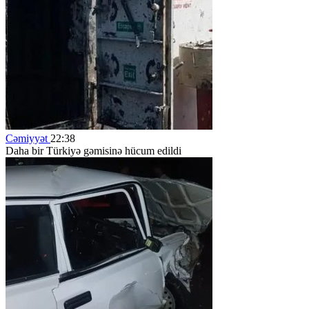
Cəmiyyət
22:38
Daha bir Türkiyə gəmisinə hücum edildi