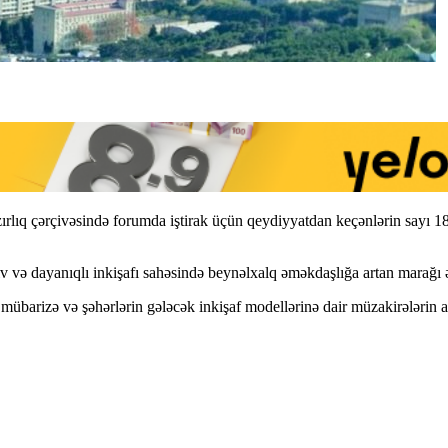
 çərçivəsində forumda iştirak üçün qeydiyyatdan keçənlərin sayı 182
iv və dayanıqlı inkişafı sahəsində beynəlxalq əməkdaşlığa artan marağı ə
 mübarizə və şəhərlərin gələcək inkişaf modellərinə dair müzakirələrin ap