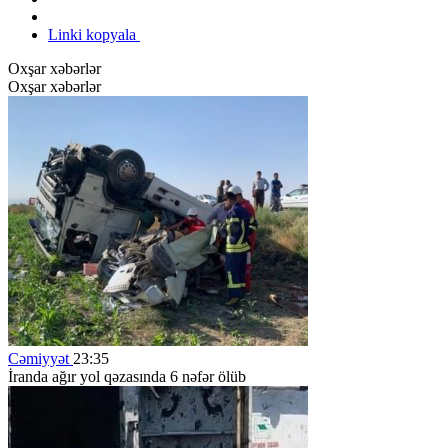
Linki kopyala
Oxşar xəbərlər
Oxşar xəbərlər
Cəmiyyət
23:35
İranda ağır yol qəzasında 6 nəfər ölüb