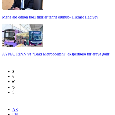
Mənə aid edilən bəzi fikirlər təhrif olunub- Hikmət Hacıyev
AYNA, RİNN və "Bakı Metropoliteni" ekspertlərlə bir araya gəlir
$
€
₽
₺
£
AZ
EN