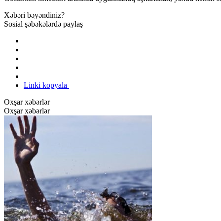
Xəbəri bəyəndiniz?
Sosial şəbəkələrdə paylaş
Linki kopyala
Oxşar xəbərlər
Oxşar xəbərlər