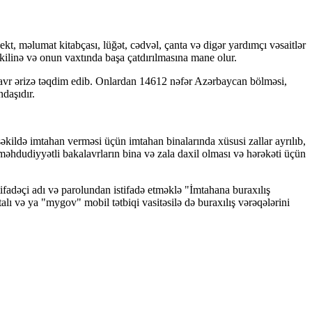
pekt, məlumat kitabçası, lüğət, cədvəl, çanta və digər yardımçı vəsaitlər
şkilinə və onun vaxtında başa çatdırılmasına mane olur.
alavr ərizə təqdim edib. Onlardan 14612 nəfər Azərbaycan bölməsi,
ndaşıdır.
şəkildə imtahan verməsi üçün imtahan binalarında xüsusi zallar ayrılıb,
 məhdudiyyətli bakalavrların bina və zala daxil olması və hərəkəti üçün
ifadəçi adı və parolundan istifadə etməklə "İmtahana buraxılış
alı və ya "mygov" mobil tətbiqi vasitəsilə də buraxılış vərəqələrini