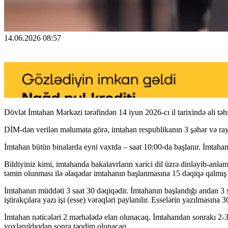
14.06.2026 08:57
Dövlət İmtahan Mərkəzi tərəfindən 14 iyun 2026-cı il tarixində ali təhs
DİM-dən verilən məlumata görə, imtahan respublikanın 3 şəhər və ra
İmtahan bütün binalarda eyni vaxtda – saat 10:00-da başlanır. İmtahanı
Bildiyiniz kimi, imtahanda bakalavrların xarici dil üzrə dinləyib-anlam
təmin olunması ilə əlaqədar imtahanın başlanmasına 15 dəqiqə qalmış h
İmtahanın müddəti 3 saat 30 dəqiqədir. İmtahanın başlandığı andan 3 saa
iştirakçılara yazı işi (esse) vәrәqlәri paylanılır. Esselərin yazılmasına 3
İmtahan nəticələri 2 mərhələdə elan olunacaq. İmtahandan sonrakı 2-3 gü
yoxlanıldıqdan sonra təqdim olunacaq.