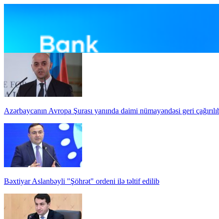
Azərbaycanın Avropa Şurası yanında daimi nümayəndəsi geri çağırılı
Bəxtiyar Aslanbəyli "Şöhrət" ordeni ilə təltif edilib