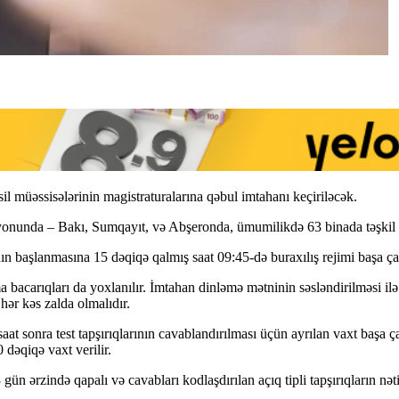
il müəssisələrinin magistraturalarına qəbul imtahanı keçiriləcək.
yonunda – Bakı, Sumqayıt, və Abşeronda, ümumilikdə 63 binada təşkil
n başlanmasına 15 dəqiqə qalmış saat 09:45-də buraxılış rejimi başa çat
a bacarıqları da yoxlanılır. İmtahan dinləmə mətninin səsləndirilməsi ilə
ər kəs zalda olmalıdır.
t sonra test tapşırıqlarının cavablandırılması üçün ayrılan vaxt başa çat
0 dəqiqə vaxt verilir.
n ərzində qapalı və cavabları kodlaşdırılan açıq tipli tapşırıqların nəti