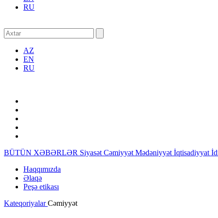
RU
AZ
EN
RU
BÜTÜN XƏBƏRLƏR
Siyasət
Cəmiyyət
Mədəniyyət
İqtisadiyyat
İ
Haqqımızda
Əlaqə
Peşə etikası
Kateqoriyalar
Cəmiyyət