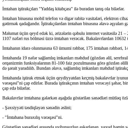
İmtahan iştirakçıları "Yaddaş kitabçası" ilə buradan tanış ola bilərlər.
İmtahan binasına mobil telefon və digər rabitə vasitələri, elektron ciha
gətirmək qadağandır. İştirakçılardan imtahan binasına əlavə əşyaları g
Məlumat üçün qeyd edək ki, ərizələrin qəbulu internet vasitəsilə 21 
1107 nəfəri rus bölməsi üzrə imtahan verəcək. Bakalavrlardan 10632 ücar
İmtahanın idarə olunmasına 63 ümumi rəhbər, 175 imtahan rəhbəri, 144
İmtahanda 19 nəfər sağlamlıq imkanları məhdud (gözdən əlil, serebral i
orqanizmin funksiyalarının 81-100 faiz pozulmasına görə gözdən əlilliy
də şərait yaradılıb. Bundan əlavə, sağlamlıq imkanları məhdud iştirakçıl
İmtahanda iştirak etmək üçün qeydiyyatdan keçmiş bakalavrlar iyunun 3
vərəqəsi"ni çap edirlər. Burada iştirakçının imtahan verəcəyi şəhər, bi
çap edə bilərlər.
Bakalavrlar imtahana gələrkən aşağıda göstərilən sənədləri mütləq özlər
- Şəxsiyyəti təsdiqləyən sənədin əslini;
- "İmtahana buraxılış vərəqəsi"ni.
Göstərilən sənədləri arasında uyğunsuzluq aşkarlanan, yaxud həmin s