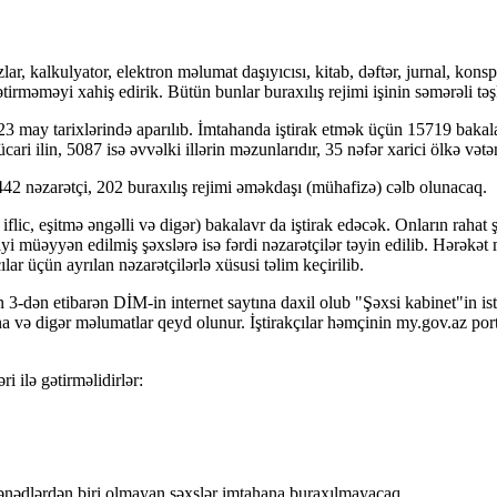
zlar, kalkulyator, elektron məlumat daşıyıcısı, kitab, dəftər, jurnal, kons
ətirməməyi xahiş edirik. Bütün bunlar buraxılış rejimi işinin səmərəli tə
– 23 may tarixlərində aparılıb. İmtahanda iştirak etmək üçün 15719 bak
i ilin, 5087 isə əvvəlki illərin məzunlarıdır, 35 nəfər xarici ölkə vətə
2 nəzarətçi, 202 buraxılış rejimi əməkdaşı (mühafizə) cəlb olunacaq.
flic, eşitmə əngəlli və digər) bakalavr da iştirak edəcək. Onların rahat 
i müəyyən edilmiş şəxslərə isə fərdi nəzarətçilər təyin edilib. Hərəkət
ar üçün ayrılan nəzarətçilərlə xüsusi təlim keçirilib.
‑dən etibarən DİM-in internet saytına daxil olub "Şəxsi kabinet"in ist
na və digər məlumatlar qeyd olunur. İştirakçılar həmçinin my.gov.az port
i ilə gətirməlidirlər:
ənədlərdən biri olmayan şəxslər imtahana buraxılmayacaq.