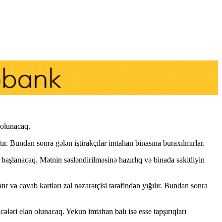
 olunacaq.
ır. Bundan sonra gələn iştirakçılar imtahan binasına buraxılmırlar.
 başlanacaq. Mətnin səsləndirilməsinə hazırlıq və binada sakitliyin
ır və cavab kartları zal nәzarәtçisi tәrәfindәn yığılır. Bundan sonra
cələri elan olunacaq. Yekun imtahan balı isə esse tapşırıqları