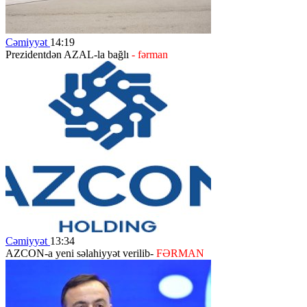
Cəmiyyət
14:19
Prezidentdən AZAL-la bağlı
- fərman
Cəmiyyət
13:34
AZCON-a yeni səlahiyyət verilib-
FƏRMAN