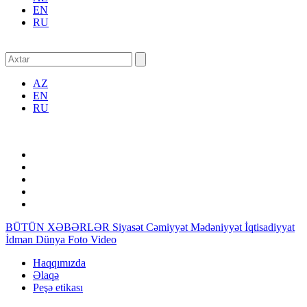
EN
RU
AZ
EN
RU
BÜTÜN XƏBƏRLƏR
Siyasət
Cəmiyyət
Mədəniyyət
İqtisadiyyat
İdman
Dünya
Foto
Video
Haqqımızda
Əlaqə
Peşə etikası