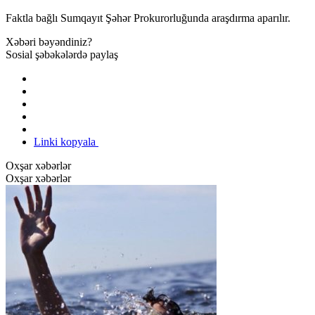
Faktla bağlı Sumqayıt Şəhər Prokurorluğunda araşdırma aparılır.
Xəbəri bəyəndiniz?
Sosial şəbəkələrdə paylaş
Linki kopyala
Oxşar xəbərlər
Oxşar xəbərlər