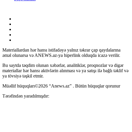
Materiallardan hər hansı istifadəyə yalnız təkrar çap qaydalarına
əməl olunarsa və ANEWS.az-ya hiperlink olduqda icazə verilir.
Bu saytda təqdim olunan xəbərlər, analitiklər, proqnozlar və digər
materiallar hər hansı aktivlərin alınması və ya satışı ilə bağlı təklif və
ya tövsiyə təşkil etmir.
Müəllif hüquqları©2026 “Anews.az” . Bütün hüquqlar qorunur
Tərəfindən yaradılmışdır: