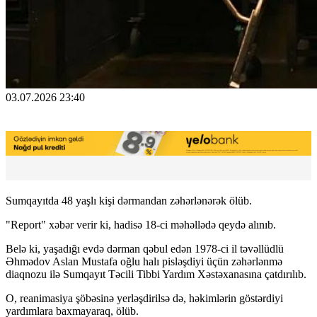
03.07.2026 23:40
Sumqayıtda 48 yaşlı kişi dərmandan zəhərlənərək ölüb.
"Report" xəbər verir ki, hadisə 18-ci məhəllədə qeydə alınıb.
Belə ki, yaşadığı evdə dərman qəbul edən 1978-ci il təvəllüdlü
Əhmədov Aslan Mustafa oğlu halı pisləşdiyi üçün zəhərlənmə
diaqnozu ilə Sumqayıt Təcili Tibbi Yardım Xəstəxanasına çatdırılıb.
O, reanimasiya şöbəsinə yerləşdirilsə də, həkimlərin göstərdiyi
yardımlara baxmayaraq, ölüb.