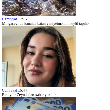
Cəmiyyət
17:15
Mingəçevirdə kanalda batan yeniyetmənin meyiti tapılıb
Cəmiyyət
16:44
Bir aydır Zeynəbdən xəbər yoxdur