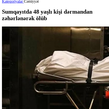
Kateqoriyalar
Cəmiyyət
Sumqayıtda 48 yaşlı kişi dərmandan
zəhərlənərək ölüb