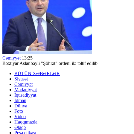
Cəmiyyət
13:25
Bəxtiyar Aslanbəyli "Şöhrət" ordeni ilə təltif edilib
BÜTÜN XƏBƏRLƏR
Siyasət
Cəmiyyət
Mədəniyyət
İqtisadiyyat
İdman
Dünya
Foto
Video
Haqqımızda
Əlaqə
Peşə etikası