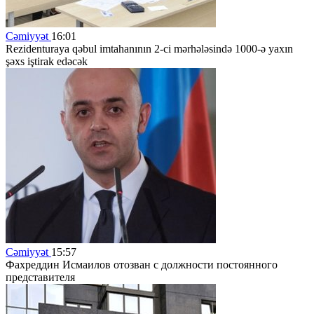
Cəmiyyət
16:01
Rezidenturaya qəbul imtahanının 2-ci mərhələsində 1000-ə yaxın
şəxs iştirak edəcək
Cəmiyyət
15:57
Фахреддин Исмаилов отозван с должности постоянного
представителя