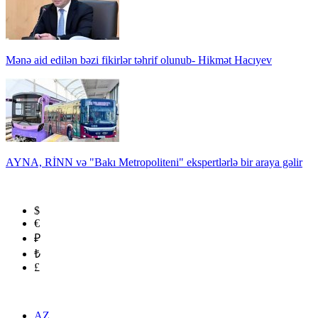
Mənə aid edilən bəzi fikirlər təhrif olunub- Hikmət Hacıyev
AYNA, RİNN və "Bakı Metropoliteni" ekspertlərlə bir araya gəlir
$
€
₽
₺
£
AZ