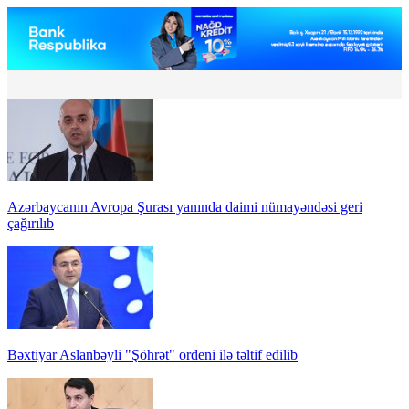
Azərbaycanın Avropa Şurası yanında daimi nümayəndəsi geri
çağırılıb
Bəxtiyar Aslanbəyli "Şöhrət" ordeni ilə təltif edilib