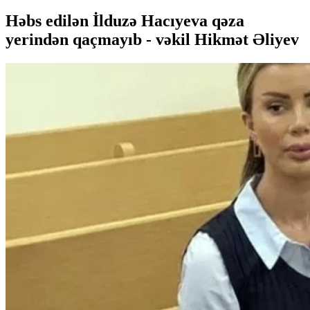
Həbs edilən İlduzə Hacıyeva qəza
yerindən qaçmayıb - vəkil Hikmət Əliyev