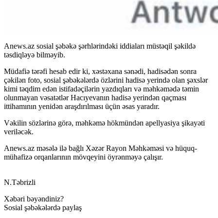
Anews.az sosial şəbəkə şərhlərindəki iddiaları müstəqil şəkildə
təsdiqləyə bilməyib.
Müdafiə tərəfi hesab edir ki, xəstəxana sənədi, hadisədən sonra
çəkilən foto, sosial şəbəkələrdə özlərini hadisə yerində olan şəxslər
kimi təqdim edən istifadəçilərin yazdıqları və məhkəmədə təmin
olunmayan vəsatətlər Hacıyevanın hadisə yerindən qaçması
ittihamının yenidən araşdırılması üçün əsas yaradır.
Vəkilin sözlərinə görə, məhkəmə hökmündən apellyasiya şikayəti
veriləcək.
Anews.az məsələ ilə bağlı Xəzər Rayon Məhkəməsi və hüquq-
mühafizə orqanlarının mövqeyini öyrənməyə çalışır.
N.Təbrizli
Xəbəri bəyəndiniz?
Sosial şəbəkələrdə paylaş