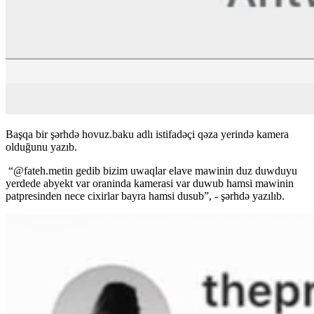
Başqa bir şərhdə hovuz.baku adlı istifadəçi qəza yerində kamera
olduğunu yazıb.
“@fateh.metin gedib bizim uwaqlar elave mawinin duz duwduyu
yerdede abyekt var oraninda kamerasi var duwub hamsi mawinin
patpresinden nece cixirlar bayra hamsi dusub”, - şərhdə yazılıb.