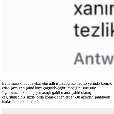
Eyni müzakirədə fateh.metin adlı istifadəçi isə hadisə yerində kömək
edən şəxslərin şahid kimi çağırılıb-çağırılmadığını soruşub:
“@hovuz.baku bir şey maraqlı gəldi mənə, şahid olaraq
çağırılmışdınız sizdə, orda kömək edənlərdə? Ən azından şahidlərin
ifadəsi köməklik edir.”