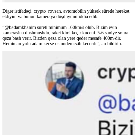
Digər istifadəçi, crypto_rovsan, avtomobilin yüksək sürətlə hərəkət
etdiyini və bunun kameraya düşdüyünü iddia edib.
“@badamkhanim sureti minimum 160km/s olub. Bizim evin
kamerasina dushmushdu, raket kimi keçir kuceni. 5-6 saniye sonra
qeza bash verir. Bizden qeza olan yere qeder mesafe 400m-dir.
Hemin an yolu adam kecse ustunden ezib kecerdı”, - o bildirib.