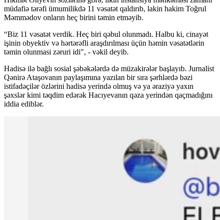
müdafiə tərəfi ümumilikdə 11 vəsatət qaldırıb, lakin hakim Toğrul
Məmmədov onların heç birini təmin etməyib.
“Biz 11 vəsatət verdik. Heç biri qəbul olunmadı. Halbu ki, cinayət
işinin obyektiv və hərtərəfli araşdırılması üçün həmin vəsatətlərin
təmin olunmasi zəruri idi", - vəkil deyib.
Hadisə ilə bağlı sosial şəbəkələrdə də müzakirələr başlayıb. Jurnalist
Qənirə Ataşovanın paylaşımına yazılan bir sıra şərhlərdə bəzi
istifadəçilər özlərini hadisə yerində olmuş və ya əraziyə yaxın
şəxslər kimi təqdim edərək Hacıyevanın qəza yerindən qaçmadığını
iddia ediblər.