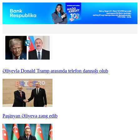
Əliyevlə Donald Tramp arasında telefon danışığı olub
Paşinyan Əliyevə zəng edib