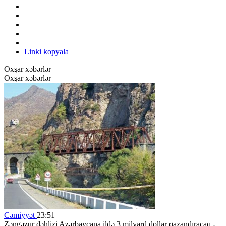
Linki kopyala
Oxşar xəbərlər
Oxşar xəbərlər
Cəmiyyət
23:51
Zəngəzur dəhlizi Azərbaycana ildə 3 milyard dollar qazandıracaq -