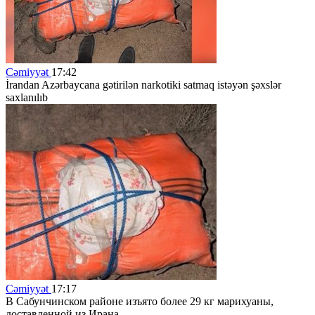
Cəmiyyət
17:42
İrandan Azərbaycana gətirilən narkotiki satmaq istəyən şəxslər
saxlanılıb
Cəmiyyət
17:17
В Сабунчинском районе изъято более 29 кг марихуаны,
доставленной из Ирана