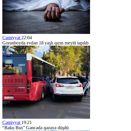
Cəmiyyət
22:04
Goranboyda evdən 18 yaşlı qızın meyiti tapılıb
Cəmiyyət
19:21
“Baku Bus” Gəncədə qəzaya düşdü