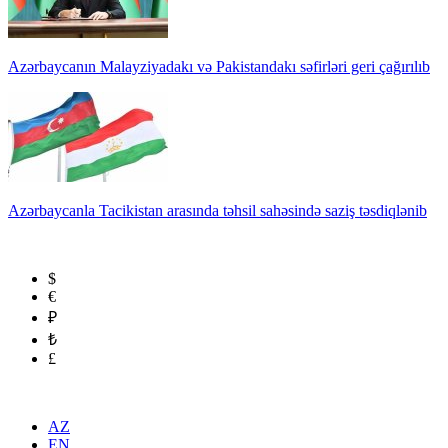
Azərbaycanın Malayziyadakı və Pakistandakı səfirləri geri çağırılıb
Azərbaycanla Tacikistan arasında təhsil sahəsində saziş təsdiqlənib
$
€
₽
₺
£
AZ
EN