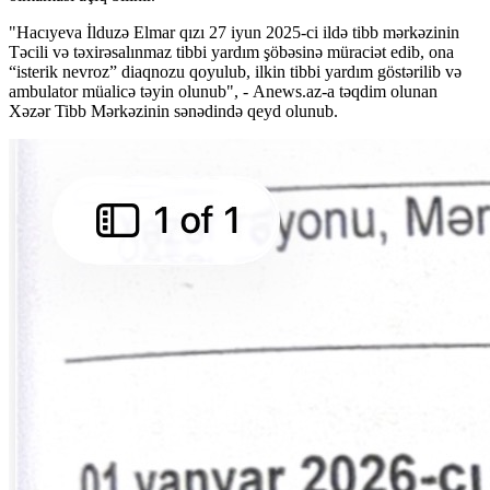
"Hacıyeva İlduzə Elmar qızı 27 iyun 2025-ci ildə tibb mərkəzinin
Təcili və təxirəsalınmaz tibbi yardım şöbəsinə müraciət edib, ona
“isterik nevroz” diaqnozu qoyulub, ilkin tibbi yardım göstərilib və
ambulator müalicə təyin olunub", - Anews.az-a təqdim olunan
Xəzər Tibb Mərkəzinin sənədində qeyd olunub.