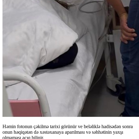
Həmin fotonun çəkilmə tarixi görünür ve beləliklə hadisədən sonra
onun həqiqətən də xəstəxanaya aparılması və səhhətinin yaxşı
olmaması açıq bilinir.