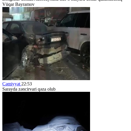
Vüqar Bayramov
Cəmiyyət
22:53
Sarayda zəncirvari qəza olub