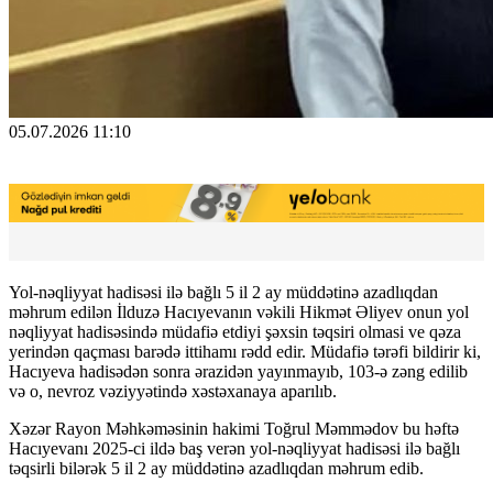
05.07.2026 11:10
Yol-nəqliyyat hadisəsi ilə bağlı 5 il 2 ay müddətinə azadlıqdan
məhrum edilən İlduzə Hacıyevanın vəkili Hikmət Əliyev onun yol
nəqliyyat hadisəsində müdafiə etdiyi şəxsin təqsiri olmasi ve qəza
yerindən qaçması barədə ittihamı rədd edir. Müdafiə tərəfi bildirir ki,
Hacıyeva hadisədən sonra ərazidən yayınmayıb, 103-ə zəng edilib
və o, nevroz vəziyyətində xəstəxanaya aparılıb.
Xəzər Rayon Məhkəməsinin hakimi Toğrul Məmmədov bu həftə
Hacıyevanı 2025-ci ildə baş verən yol-nəqliyyat hadisəsi ilə bağlı
təqsirli bilərək 5 il 2 ay müddətinə azadlıqdan məhrum edib.