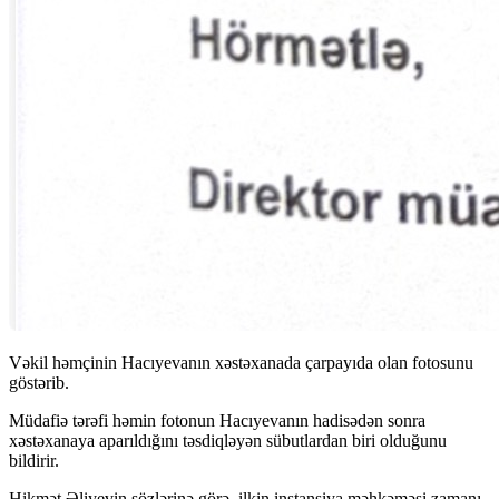
Vəkil həmçinin Hacıyevanın xəstəxanada çarpayıda olan fotosunu
göstərib.
Müdafiə tərəfi həmin fotonun Hacıyevanın hadisədən sonra
xəstəxanaya aparıldığını təsdiqləyən sübutlardan biri olduğunu
bildirir.
Hikmət Əliyevin sözlərinə görə, ilkin instansiya məhkəməsi zamanı