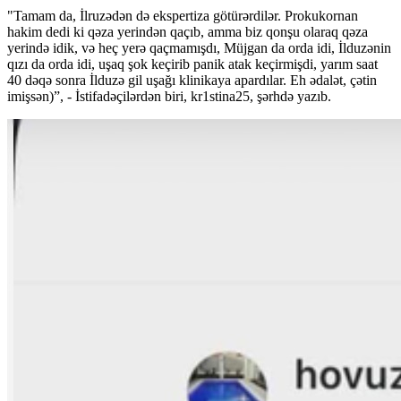
"Tamam da, İlruzədən də ekspertiza götürərdilər. Prokukornan
hakim dedi ki qəza yerindən qaçıb, amma biz qonşu olaraq qəza
yerində idik, və heç yerə qaçmamışdı, Müjgan da orda idi, İlduzənin
qızı da orda idi, uşaq şok keçirib panik atak keçirmişdi, yarım saat
40 dəqə sonra İlduzə gil uşağı klinikaya apardılar. Eh ədalət, çətin
imişsən)”, - İstifadəçilərdən biri, kr1stina25, şərhdə yazıb.