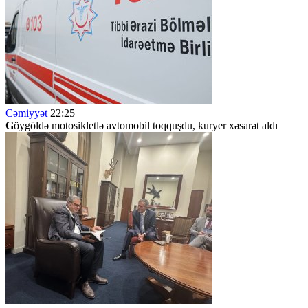
Cəmiyyət
22:25
G
öygöldə motosikletlə avtomobil toqquşdu, kuryer xəsarət aldı