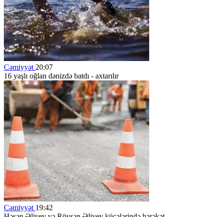
Cəmiyyət
20:07
16 yaşlı oğlan dənizdə batdı - axtarılır
Cəmiyyət
19:42
Həsən Əliyev və Rövşən Əliyev küçələrində hərəkət