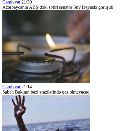
Cəmiyyət
21:39
Azərbaycanın ABŞ-dəki səfiri senator Stiv Deynslə görüşüb
Cəmiyyət
21:14
Sabah Bakının bəzi ərazilərində qaz olmayacaq