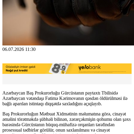
06.07.2026 11:30
Azərbaycan Baş Prokurorluğu Gürcüstanın paytaxtı Tbilisidə
Azərbaycan vətəndaşı Fatimə Kərimovanın qəsdən öldürülməsi ilə
bağlı aparılan istintaqı diqqətdə saxladığını açıqlayıb.
Baş Prokurorluğun Mətbuat Xidmətinin məlumatına görə, cinayət
əməlini törətməkdə şübhəli bilinən, zərərçəkmişin qohumu olan şəxs
barəsində Gürcüstanın hüquq-mühafizə orqanları tərəfindən
prosessual tədbirlər görülür, onun saxlanılması və cinayət