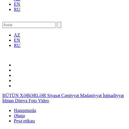
EN
RU
AZ
EN
RU
BÜTÜN XƏBƏRLƏR
Siyasət
Cəmiyyət
Mədəniyyət
İqtisadiyyat
İdman
Dünya
Foto
Video
Haqqımızda
Əlaqə
Peşə etikası