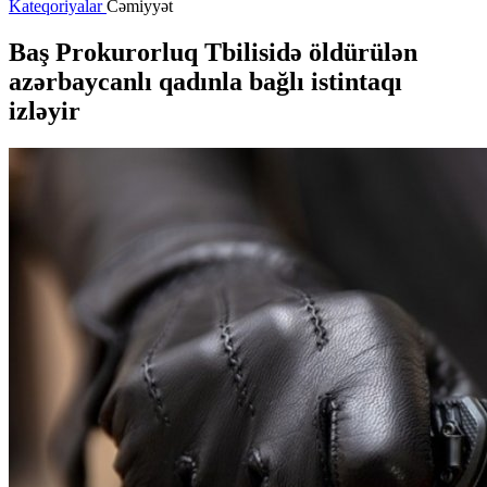
Kateqoriyalar
Cəmiyyət
Baş Prokurorluq Tbilisidə öldürülən
azərbaycanlı qadınla bağlı istintaqı
izləyir