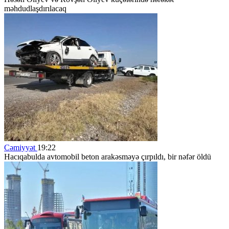
məhdudlaşdırılacaq
Cəmiyyət
19:22
Hacıqabulda avtomobil beton arakəsməyə çırpıldı, bir nəfər öldü