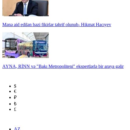
Mənə aid edilən bəzi fikirlər təhrif olunub- Hikmət Hacıyev
AYNA, RİNN və "Bakı Metropoliteni" ekspertlərlə bir araya gəlir
$
€
₽
₺
£
AZ