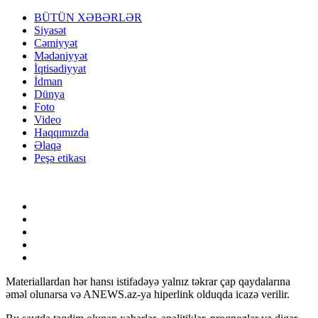
BÜTÜN XƏBƏRLƏR
Siyasət
Cəmiyyət
Mədəniyyət
İqtisadiyyat
İdman
Dünya
Foto
Video
Haqqımızda
Əlaqə
Peşə etikası
Materiallardan hər hansı istifadəyə yalnız təkrar çap qaydalarına
əməl olunarsa və ANEWS.az-ya hiperlink olduqda icazə verilir.