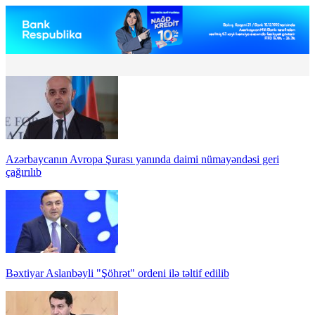
Azərbaycanın Avropa Şurası yanında daimi nümayəndəsi geri
çağırılıb
Bəxtiyar Aslanbəyli "Şöhrət" ordeni ilə təltif edilib