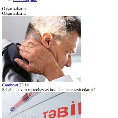
Oxşar xəbərlər
Oxşar xəbərlər
Cəmiyyət
23:14
Sabahın havası meteohəssas insanlara necə təsir edəcək?