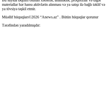
Bu saytda təqdim olunan xəbərlər, analitiklər, proqnozlar və digər
materiallar hər hansı aktivlərin alınması və ya satışı ilə bağlı təklif və
ya tövsiyə təşkil etmir.
Müəllif hüquqları©2026 “Anews.az” . Bütün hüquqlar qorunur
Tərəfindən yaradılmışdır: