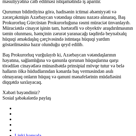
məsuliyyətinə cəlb edilməsi istiqamətində iş aparılır.
Qurumun bildirdiyinə görə, hadisənin ictimai əhəmiyyəti və
zərərçəkmişin Azərbaycan vətəndaşı olması nəzərə alınaraq, Baş
Prokurorluq Gürcüstan Prokurorluğuna rəsmi müraciət ünvanlayıb.
Müraciətdə cinayət işinin tam, hərtərəfli və obyektiv araşdırılmasının
təmin olunması, həmçinin zərurət yaranacağı təqdirdə beynəlxalq
hüquqi əməkdaşlıq çərçivəsində istintaqa hüquqi yardım
göstərilməsinə hazır olunduğu qeyd edilib.
Baş Prokurorluq vurğulayıb ki, Azərbaycan vətəndaşlarının
həyatına, sağlamlığına və qanunla qorunan hüquqlarına qarşı
törədilən cinayətlərə münasibətdə prinsipial mövqe tutur və belə
halların ölkə hüdudlarından kənarda baş verməsindən asılı
olmayaraq onların hüquq və qanuni mənafelərinin müdafiəsini
diqqətdə saxlayacaq.
Xəbəri bəyəndiniz?
Sosial şəbəkələrdə paylaş
Linki kopyala