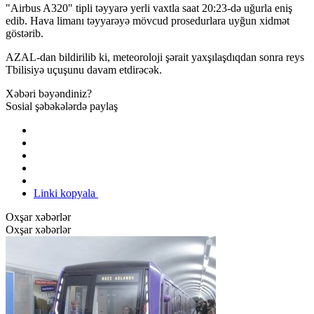
"Airbus A320" tipli təyyarə yerli vaxtla saat 20:23-də uğurla eniş
edib. Hava limanı təyyarəyə mövcud prosedurlara uyğun xidmət
göstərib.
AZAL-dan bildirilib ki, meteoroloji şərait yaxşılaşdıqdan sonra reys
Tbilisiyə uçuşunu davam etdirəcək.
Xəbəri bəyəndiniz?
Sosial şəbəkələrdə paylaş
Linki kopyala
Oxşar xəbərlər
Oxşar xəbərlər