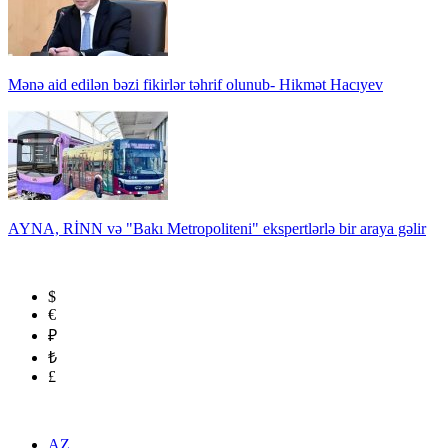
Mənə aid edilən bəzi fikirlər təhrif olunub- Hikmət Hacıyev
AYNA, RİNN və "Bakı Metropoliteni" ekspertlərlə bir araya gəlir
$
€
₽
₺
£
AZ