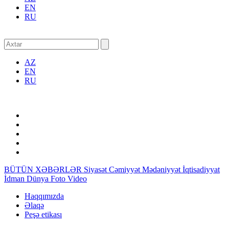
EN
RU
AZ
EN
RU
BÜTÜN XƏBƏRLƏR
Siyasət
Cəmiyyət
Mədəniyyət
İqtisadiyyat
İdman
Dünya
Foto
Video
Haqqımızda
Əlaqə
Peşə etikası