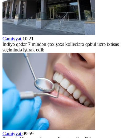
Cəmiyyət
10:21
İndiyə qədər 7 mindən çox şəxs kolleclərə qəbul üzrə ixtisas
seçimində iştirak edib
Cəmiyyət
09:59