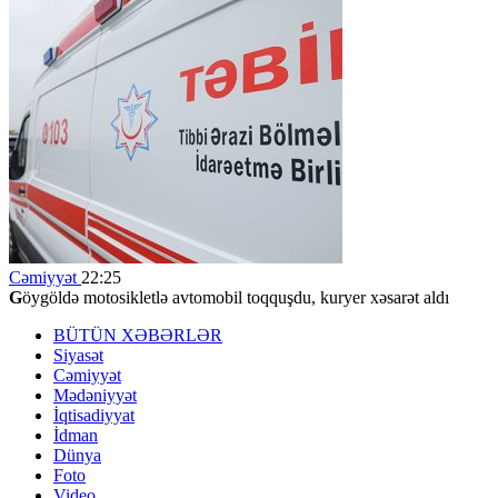
Cəmiyyət
22:25
G
öygöldə motosikletlə avtomobil toqquşdu, kuryer xəsarət aldı
BÜTÜN XƏBƏRLƏR
Siyasət
Cəmiyyət
Mədəniyyət
İqtisadiyyat
İdman
Dünya
Foto
Video