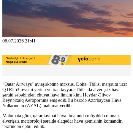
06.07.2026 21:41
"Qatar Airways" aviaşirkətinə məxsus, Doha–Tbilisi marşrutu üzrə
QTR253 reysini yerinə yetirən təyyarə Tbilisidə əlverişsiz hava
şəraiti səbəbindən ehtiyat hava limanı kimi Heydər Əliyev
Beynəlxalq Aeroportuna eniş edib.Bu barədə Azərbaycan Hava
Yollarından (AZAL) məlumat verilib.
Məlumata görə, qərar təyinat hava limanında müşahidə olunan
əlverişsiz meteoroloji şəraitlə əlaqədar hava gəmisinin komandiri
tərəfindən qəbul edilib.