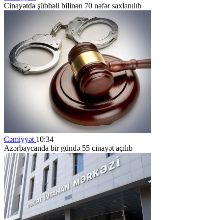
Cinayətdə şübhəli bilinən 70 nəfər saxlanılıb
Cəmiyyət
10:34
Azərbaycanda bir gündə 55 cinayət açılıb