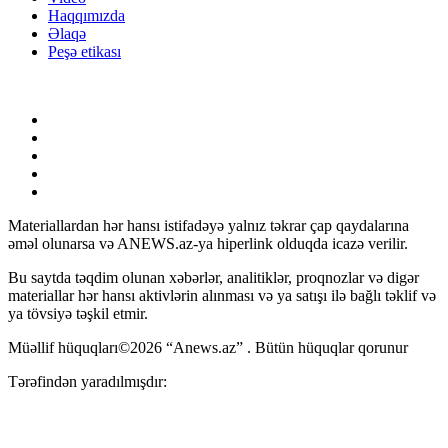
Haqqımızda
Əlaqə
Peşə etikası
Materiallardan hər hansı istifadəyə yalnız təkrar çap qaydalarına
əməl olunarsa və ANEWS.az-ya hiperlink olduqda icazə verilir.
Bu saytda təqdim olunan xəbərlər, analitiklər, proqnozlar və digər
materiallar hər hansı aktivlərin alınması və ya satışı ilə bağlı təklif və
ya tövsiyə təşkil etmir.
Müəllif hüquqları©2026 “Anews.az” . Bütün hüquqlar qorunur
Tərəfindən yaradılmışdır: