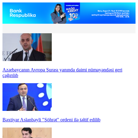
Azərbaycanın Avropa Şurası yanında daimi nümayəndəsi geri
çağırılıb
Bəxtiyar Aslanbəyli "Şöhrət" ordeni ilə təltif edilib