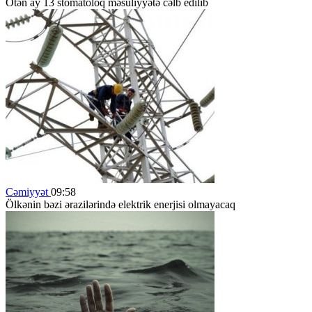
Ötən ay 13 stomatoloq məsuliyyətə cəlb edilib
Cəmiyyət
09:58
Ölkənin bəzi ərazilərində elektrik enerjisi olmayacaq