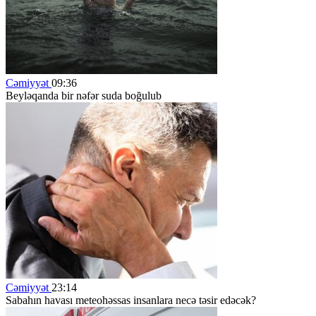
Cəmiyyət
09:36
Beyləqanda bir nəfər suda boğulub
Cəmiyyət
23:14
Sabahın havası meteohəssas insanlara necə təsir edəcək?