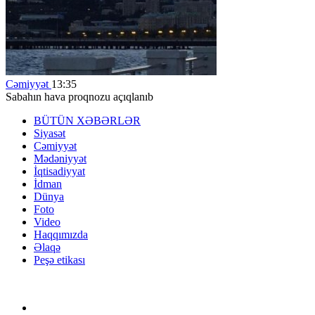
Cəmiyyət
13:35
Sabahın hava proqnozu açıqlanıb
BÜTÜN XƏBƏRLƏR
Siyasət
Cəmiyyət
Mədəniyyət
İqtisadiyyat
İdman
Dünya
Foto
Video
Haqqımızda
Əlaqə
Peşə etikası