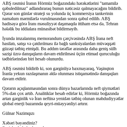
ABŞ rəsmisi İranın Hörmüz boğazındakı hərəkətlərini "tamamilə
qəbuledilməz" adlandıraraq bunun nəticəsiz qalmayacağını bildirib.
Qərar son günlər strateji su yolunda üç kommersiya tankerinin
naməlum mərmilərlə vurulmasından sonra qəbul edilib. ABŞ
hadisəyə görə İranı məsuliyyət daşımaqda ittiham etsə də, Tehran
hələlik bu iddialara münasibət bildirməyib.
İyunda imzalanmış memorandum çərçivəsində ABŞ İrana neft
hasilatı, satışı və çatdırılması ilə bağlı sanksiyalardan müvəqqəti
güzəşt tətbiq etmişdi. Bu addım tərəflər arasında daha geniş sülh
sazişi üzrə danışıqların davam etdirilməsi üçün etimad quruculuğu
tədbirlərindən biri hesab olunurdu.
ABŞ rəsmisi bildirib ki, son gərginliyə baxmayaraq, Vaşinqton
İranla yekun razılaşmanın əldə olunması istiqamətində danışıqları
davam etdirir.
Qərarın açıqlanmasından sonra dünya bazarlarında neft qiymətləri
5%-dən çox artıb. Analitiklər hesab edirlər ki, Hörmüz boğazında
artan gərginlik və İran neftinə yenidən tətbiq olunan məhdudiyyətlər
qlobal enerji bazarında qeyri-müəyyənliyi artırır.
Gülnar Nazimqızı
Xəbəri bəyəndiniz?