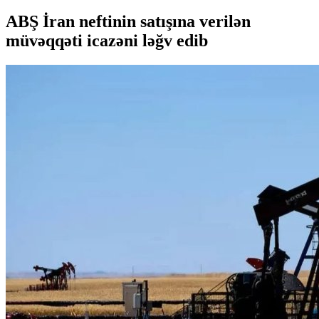
ABŞ İran neftinin satışına verilən
müvəqqəti icazəni ləğv edib