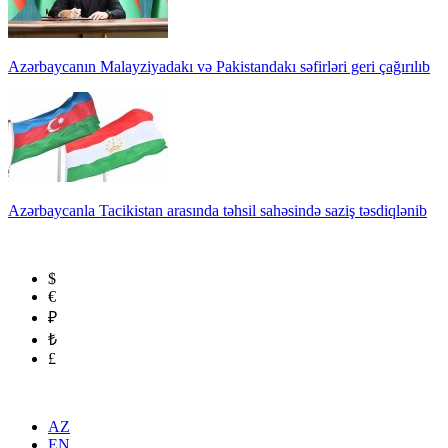
Azərbaycanın Malayziyadakı və Pakistandakı səfirləri geri çağırılıb
Azərbaycanla Tacikistan arasında təhsil sahəsində saziş təsdiqlənib
$
€
₽
₺
£
AZ
EN