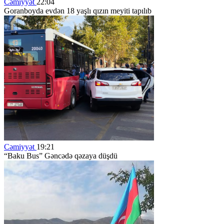
Cəmiyyət
22:04
Goranboyda evdən 18 yaşlı qızın meyiti tapılıb
Cəmiyyət
19:21
“Baku Bus” Gəncədə qəzaya düşdü