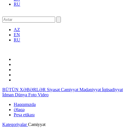
RU
AZ
EN
RU
BÜTÜN XƏBƏRLƏR
Siyasət
Cəmiyyət
Mədəniyyət
İqtisadiyyat
İdman
Dünya
Foto
Video
Haqqımızda
Əlaqə
Peşə etikası
Kateqoriyalar
Cəmiyyət