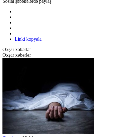
Sosial şəbəkələrdə paylaş
Linki kopyala
Oxşar xəbərlər
Oxşar xəbərlər