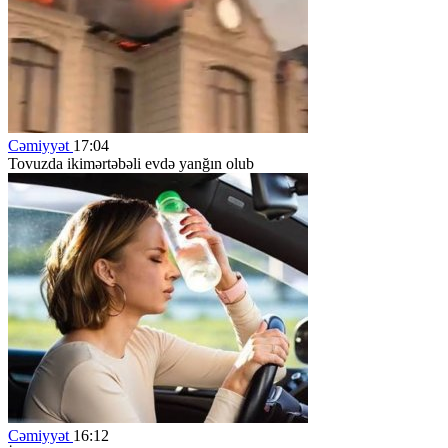
Cəmiyyət
17:04
Tovuzda ikimərtəbəli evdə yanğın olub
Cəmiyyət
16:12