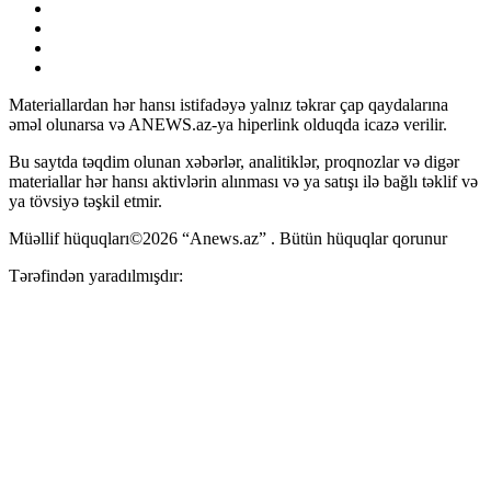
Materiallardan hər hansı istifadəyə yalnız təkrar çap qaydalarına
əməl olunarsa və ANEWS.az-ya hiperlink olduqda icazə verilir.
Bu saytda təqdim olunan xəbərlər, analitiklər, proqnozlar və digər
materiallar hər hansı aktivlərin alınması və ya satışı ilə bağlı təklif və
ya tövsiyə təşkil etmir.
Müəllif hüquqları©2026 “Anews.az” . Bütün hüquqlar qorunur
Tərəfindən yaradılmışdır: