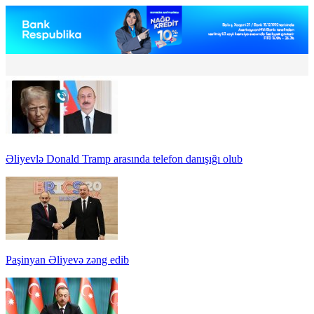
Əliyevlə Donald Tramp arasında telefon danışığı olub
Paşinyan Əliyevə zəng edib