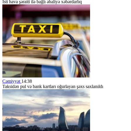
İsti hava şəraiti ilə bağlı əhaliyə xəbərdarlıq
Cəmiyyət
14:38
Taksidən pul və bank kartları oğurlayan şəxs saxlanıldı