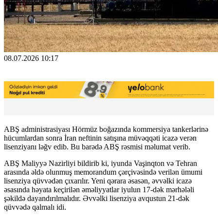
08.07.2026 10:17
ABŞ administrasiyası Hörmüz boğazında kommersiya tankerlərinə
hücumlardan sonra İran neftinin satışına müvəqqəti icazə verən
lisenziyanı ləğv edib. Bu barədə ABŞ rəsmisi məlumat verib.
ABŞ Maliyyə Nazirliyi bildirib ki, iyunda Vaşinqton və Tehran
arasında əldə olunmuş memorandum çərçivəsində verilən ümumi
lisenziya qüvvədən çıxarılır. Yeni qərara əsasən, əvvəlki icazə
əsasında həyata keçirilən əməliyyatlar iyulun 17-dək mərhələli
şəkildə dayandırılmalıdır. Əvvəlki lisenziya avqustun 21-dək
qüvvədə qalmalı idi.