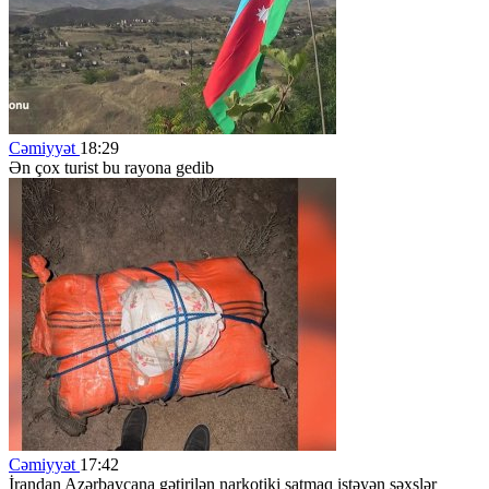
Cəmiyyət
18:29
Ən çox turist bu rayona gedib
Cəmiyyət
17:42
İrandan Azərbaycana gətirilən narkotiki satmaq istəyən şəxslər