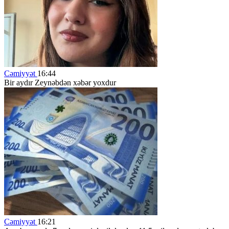
Cəmiyyət
16:44
Bir aydır Zeynəbdən xəbər yoxdur
Cəmiyyət
16:21