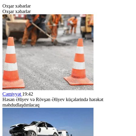
Oxşar xəbərlər
Oxşar xəbərlər
Cəmiyyət
19:42
Həsən Əliyev və Rövşən Əliyev küçələrində hərəkət
məhdudlaşdırılacaq