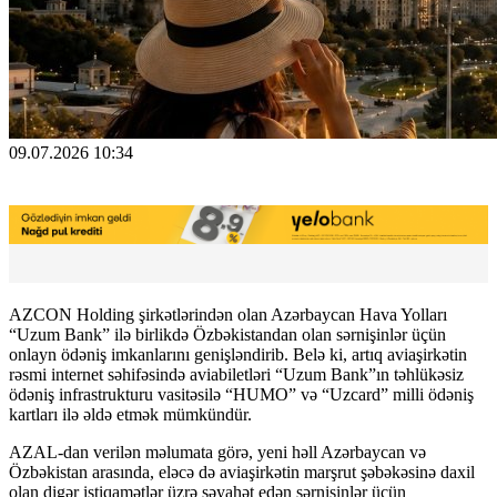
09.07.2026 10:34
AZCON Holding şirkətlərindən olan Azərbaycan Hava Yolları
“Uzum Bank” ilə birlikdə Özbəkistandan olan sərnişinlər üçün
onlayn ödəniş imkanlarını genişləndirib. Belə ki, artıq aviaşirkətin
rəsmi internet səhifəsində aviabiletləri “Uzum Bank”ın təhlükəsiz
ödəniş infrastrukturu vasitəsilə “HUMO” və “Uzcard” milli ödəniş
kartları ilə əldə etmək mümkündür.
AZAL-dan verilən məlumata görə, yeni həll Azərbaycan və
Özbəkistan arasında, eləcə də aviaşirkətin marşrut şəbəkəsinə daxil
olan digər istiqamətlər üzrə səyahət edən sərnişinlər üçün