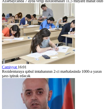
Azərbaycanda 7 ayda vergi daxilolmaları 11,5 milyard manat olub
Cəmiyyət
16:01
Rezidenturaya qəbul imtahanının 2-ci mərhələsində 1000-ə yaxın
şəxs iştirak edəcək