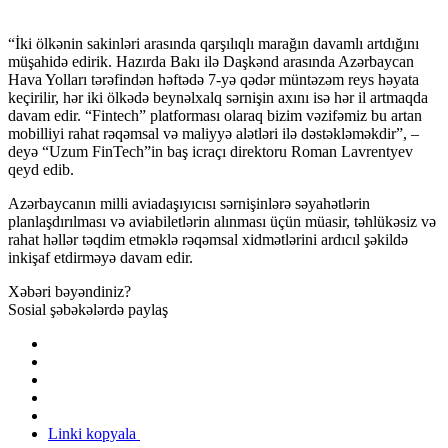
“İki ölkənin sakinləri arasında qarşılıqlı marağın davamlı artdığını
müşahidə edirik. Hazırda Bakı ilə Daşkənd arasında Azərbaycan
Hava Yolları tərəfindən həftədə 7-yə qədər müntəzəm reys həyata
keçirilir, hər iki ölkədə beynəlxalq sərnişin axını isə hər il artmaqda
davam edir. “Fintech” platforması olaraq bizim vəzifəmiz bu artan
mobilliyi rahat rəqəmsal və maliyyə alətləri ilə dəstəkləməkdir”, –
deyə “Uzum FinTech”in baş icraçı direktoru Roman Lavrentyev
qeyd edib.
Azərbaycanın milli aviadaşıyıcısı sərnişinlərə səyahətlərin
planlaşdırılması və aviabiletlərin alınması üçün müasir, təhlükəsiz və
rahat həllər təqdim etməklə rəqəmsal xidmətlərini ardıcıl şəkildə
inkişaf etdirməyə davam edir.
Xəbəri bəyəndiniz?
Sosial şəbəkələrdə paylaş
Linki kopyala