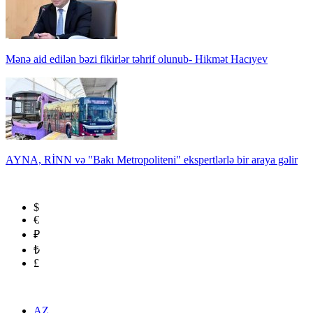
Mənə aid edilən bəzi fikirlər təhrif olunub- Hikmət Hacıyev
AYNA, RİNN və "Bakı Metropoliteni" ekspertlərlə bir araya gəlir
$
€
₽
₺
£
AZ