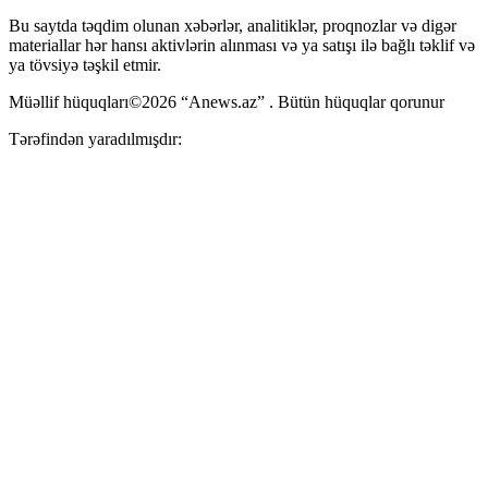
Bu saytda təqdim olunan xəbərlər, analitiklər, proqnozlar və digər
materiallar hər hansı aktivlərin alınması və ya satışı ilə bağlı təklif və
ya tövsiyə təşkil etmir.
Müəllif hüquqları©2026 “Anews.az” . Bütün hüquqlar qorunur
Tərəfindən yaradılmışdır: