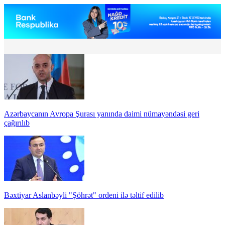
Azərbaycanın Avropa Şurası yanında daimi nümayəndəsi geri
çağırılıb
Bəxtiyar Aslanbəyli "Şöhrət" ordeni ilə təltif edilib