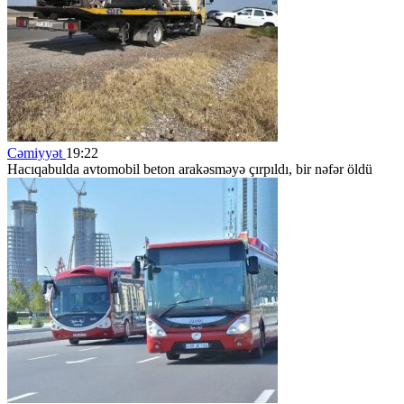
Cəmiyyət
19:22
Hacıqabulda avtomobil beton arakəsməyə çırpıldı, bir nəfər öldü