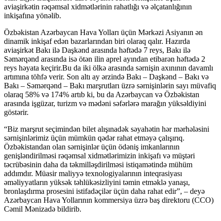
aviaşirkətin rəqəmsal xidmətlərinin rahatlığı və əlçatanlığının
inkişafına yönəlib.
Özbəkistan Azərbaycan Hava Yolları üçün Mərkəzi Asiyanın ən
dinamik inkişaf edən bazarlarından biri olaraq qalır. Hazırda
aviaşirkət Bakı ilə Daşkənd arasında həftədə 7 reys, Bakı ilə
Səmərqənd arasında isə ötən ilin aprel ayından etibarən həftədə 2
reys həyata keçirir.Bu da iki ölkə arasında sərnişin axınının davamlı
artımına töhfə verir. Son altı ay ərzində Bakı – Daşkənd – Bakı və
Bakı – Səmərqənd – Bakı marşrutları üzrə sərnişinlərin sayı müvafiq
olaraq 58% və 174% artıb ki, bu da Azərbaycan və Özbəkistan
arasında işgüzar, turizm və mədəni səfərlərə marağın yüksəldiyini
göstərir.
“Biz marşrut seçimindən bilet alışınadək səyahətin hər mərhələsini
sərnişinlərimiz üçün mümkün qədər rahat etməyə çalışırıq.
Özbəkistandan olan sərnişinlər üçün ödəniş imkanlarının
genişləndirilməsi rəqəmsal xidmətlərimizin inkişafı və müştəri
təcrübəsinin daha da təkmilləşdirilməsi istiqamətində mühüm
addımdır. Müasir maliyyə texnologiyalarının inteqrasiyası
əməliyyatların yüksək təhlükəsizliyini təmin etməklə yanaşı,
bronlaşdırma prosesini istifadəçilər üçün daha rahat edir”, – deyə
Azərbaycan Hava Yollarının kommersiya üzrə baş direktoru (CCO)
Cəmil Mənizadə bildirib.