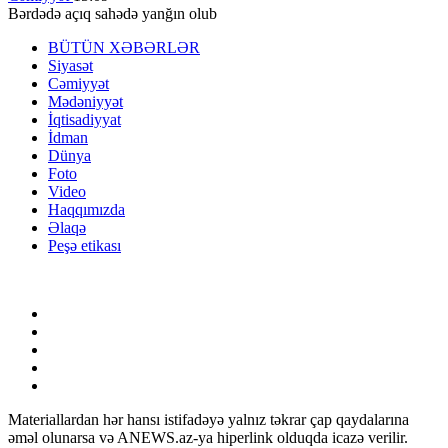
Bərdədə açıq sahədə yanğın olub
BÜTÜN XƏBƏRLƏR
Siyasət
Cəmiyyət
Mədəniyyət
İqtisadiyyat
İdman
Dünya
Foto
Video
Haqqımızda
Əlaqə
Peşə etikası
Materiallardan hər hansı istifadəyə yalnız təkrar çap qaydalarına
əməl olunarsa və ANEWS.az-ya hiperlink olduqda icazə verilir.