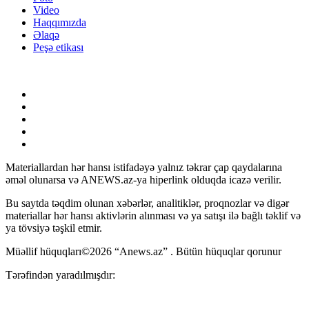
Video
Haqqımızda
Əlaqə
Peşə etikası
Materiallardan hər hansı istifadəyə yalnız təkrar çap qaydalarına
əməl olunarsa və ANEWS.az-ya hiperlink olduqda icazə verilir.
Bu saytda təqdim olunan xəbərlər, analitiklər, proqnozlar və digər
materiallar hər hansı aktivlərin alınması və ya satışı ilə bağlı təklif və
ya tövsiyə təşkil etmir.
Müəllif hüquqları©2026 “Anews.az” . Bütün hüquqlar qorunur
Tərəfindən yaradılmışdır: