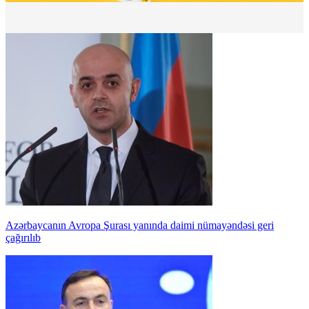
Azərbaycanın Avropa Şurası yanında daimi nümayəndəsi geri
çağırılıb