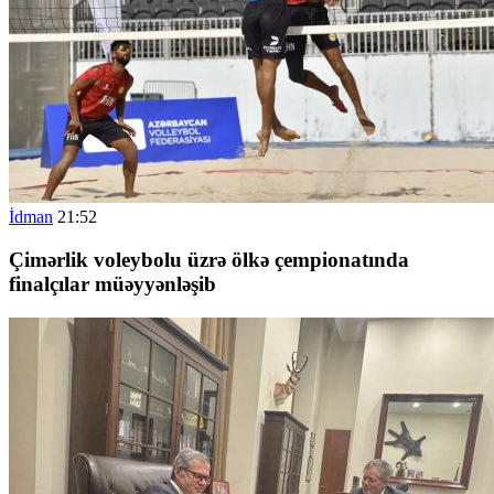
İdman
21:52
Çimərlik voleybolu üzrə ölkə çempionatında
finalçılar müəyyənləşib