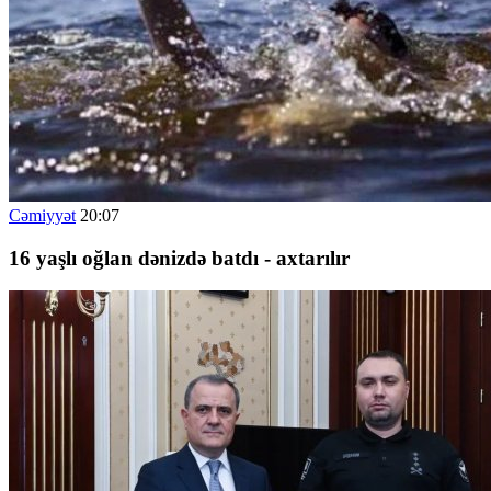
Cəmiyyət
20:07
16 yaşlı oğlan dənizdə batdı - axtarılır