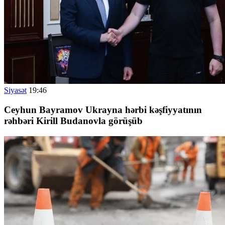
Siyasət
19:46
Ceyhun Bayramov Ukrayna hərbi kəşfiyyatının
rəhbəri Kirill Budanovla görüşüb