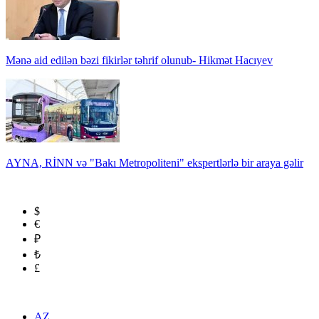
Mənə aid edilən bəzi fikirlər təhrif olunub- Hikmət Hacıyev
AYNA, RİNN və "Bakı Metropoliteni" ekspertlərlə bir araya gəlir
$
€
₽
₺
£
AZ