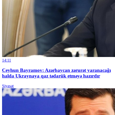
14:11
Ceyhun Bayramov: Azərbaycan zərurət yaranacağı
halda Ukraynaya qaz tədarük etməyə hazırdır
Siyasət