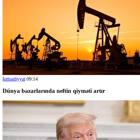
İqtisadiyyat
09:14
Dünya bazarlarında neftin qiyməti artır