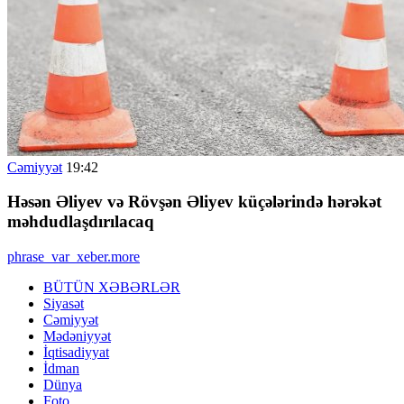
Cəmiyyət
19:42
Həsən Əliyev və Rövşən Əliyev küçələrində hərəkət
məhdudlaşdırılacaq
phrase_var_xeber.more
BÜTÜN XƏBƏRLƏR
Siyasət
Cəmiyyət
Mədəniyyət
İqtisadiyyat
İdman
Dünya
Foto