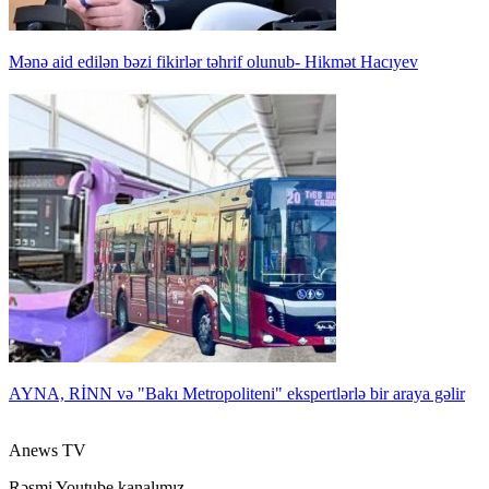
Mənə aid edilən bəzi fikirlər təhrif olunub- Hikmət Hacıyev
AYNA, RİNN və "Bakı Metropoliteni" ekspertlərlə bir araya gəlir
Anews TV
Rəsmi Youtube kanalımız