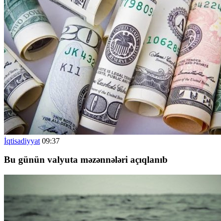
İqtisadiyyat
09:37
Bu günün valyuta məzənnələri açıqlanıb