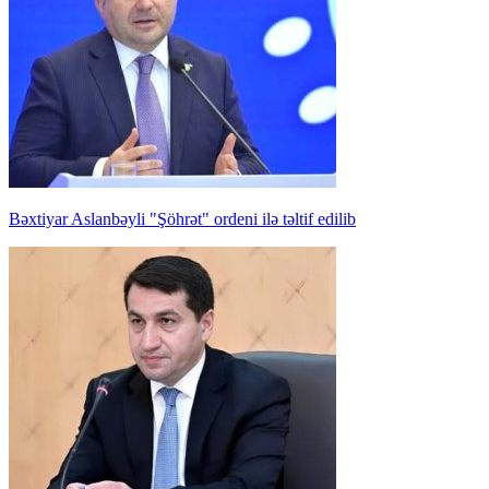
Bəxtiyar Aslanbəyli "Şöhrət" ordeni ilə təltif edilib