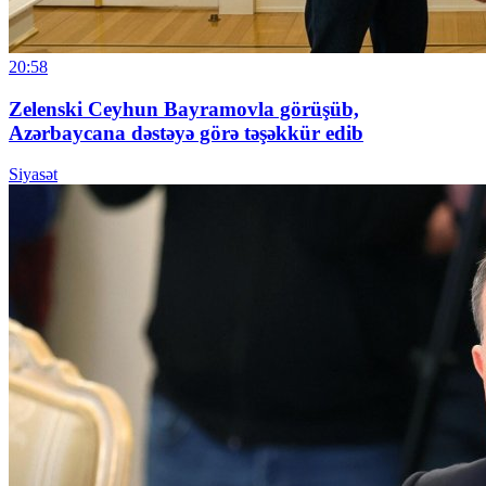
20:58
Zelenski Ceyhun Bayramovla görüşüb,
Azərbaycana dəstəyə görə təşəkkür edib
Siyasət