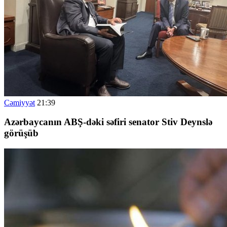
Cəmiyyət
21:39
Azərbaycanın ABŞ-dəki səfiri senator Stiv Deynslə
görüşüb