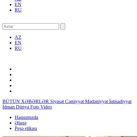
EN
RU
AZ
EN
RU
BÜTÜN XƏBƏRLƏR
Siyasət
Cəmiyyət
Mədəniyyət
İqtisadiyyat
İdman
Dünya
Foto
Video
Haqqımızda
Əlaqə
Peşə etikası