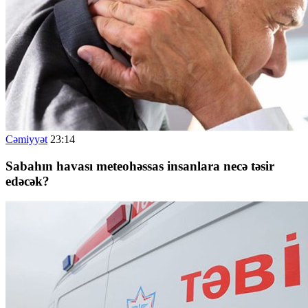
Cəmiyyət
23:14
Sabahın havası meteohəssas insanlara necə təsir
edəcək?