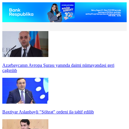
Azərbaycanın Avropa Şurası yanında daimi nümayəndəsi geri
çağırılıb
Bəxtiyar Aslanbəyli "Şöhrət" ordeni ilə təltif edilib