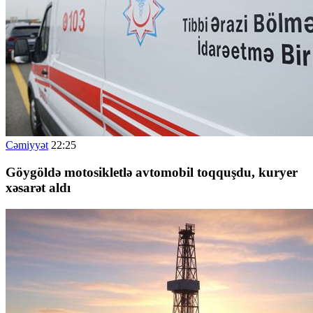
Cəmiyyət
22:25
G
öygöldə motosikletlə avtomobil toqquşdu, kuryer
xəsarət aldı