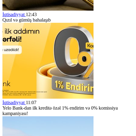
İqtisadiyyat
12:43
Qızıl və gümüş bahalaşıb
İqtisadiyyat
11:07
Yelo Bank-dan ilk kreditə özəl 1% endirim və 0% komissiya
kampaniyası!