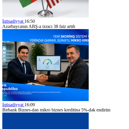
İqtisadiyyat
16:50
Azərbaycanın ABŞ-a ixracı 38 faiz artıb
İqtisadiyyat
16:09
Birbank Biznes-dən mikro biznes kreditinə 5%-dək endirim