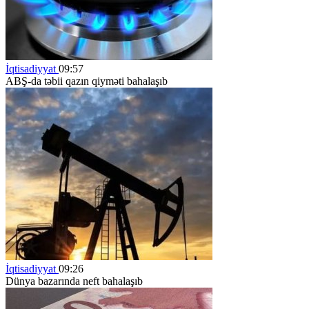
İqtisadiyyat
09:57
ABŞ-da təbii qazın qiyməti bahalaşıb
İqtisadiyyat
09:26
Dünya bazarında neft bahalaşıb