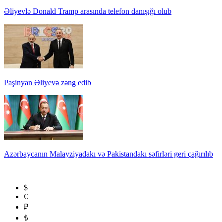
Əliyevlə Donald Tramp arasında telefon danışığı olub
Paşinyan Əliyevə zəng edib
Azərbaycanın Malayziyadakı və Pakistandakı səfirləri geri çağırılıb
$
€
₽
₺