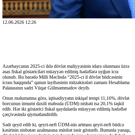
12.06.2026 12:26
Azərbaycanın 2025-ci ildə dövlət maliyyəsinin idarə olunması üzrə
əsas fiskal göstəriciləri müəyyən edilmiş hədəflərə uyğun icra
olunub. Bu barədə Milli Məclisdə “2025-ci il dövlət büdcəsinin
icrası haqqında” qanun layihəsinin müzakirələri zamanı Hesablama
Palatasının sədri Vüqar Gülməmmədov deyib.
Onun məlumatına görə, iqtisadiyyatın inkişaf tempi 11,16%, dövlət
borcunun ümumi daxili məhsula (ÜDM) nisbəti isə 20,1% təşkil
edib. Hər iki göstərici fiskal qaydalarda müəyyən edilmiş hədəflər
çərçivəsində qiymətləndirilib.
Sədr qeyd edib ki, qeyri-neft ÜDM-nin artması qeyri-neft büdcə
kəsirinin nisbətən azalmasına müsbət təsir göstərib. Bununla yanaşı,