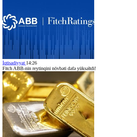
İqtisadiyyat
14:26
Fitch ABB-nin reytinqini növbəti dəfə yüksəltdi!