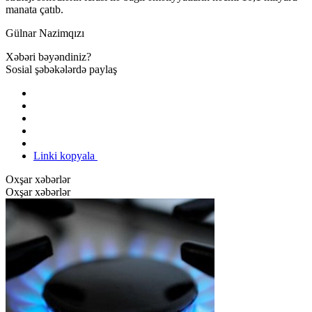
manata çatıb.
Gülnar Nazimqızı
Xəbəri bəyəndiniz?
Sosial şəbəkələrdə paylaş
Linki kopyala
Oxşar xəbərlər
Oxşar xəbərlər