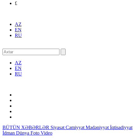
£
AZ
EN
RU
AZ
EN
RU
BÜTÜN XƏBƏRLƏR
Siyasət
Cəmiyyət
Mədəniyyət
İqtisadiyyat
İdman
Dünya
Foto
Video