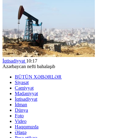
İqtisadiyyat
10:17
Azərbaycan nefti bahalaşıb
BÜTÜN XƏBƏRLƏR
Siyasət
Cəmiyyət
Mədəniyyət
İqtisadiyyat
İdman
Dünya
Foto
Video
Haqqımızda
Əlaqə
Peşə etikası