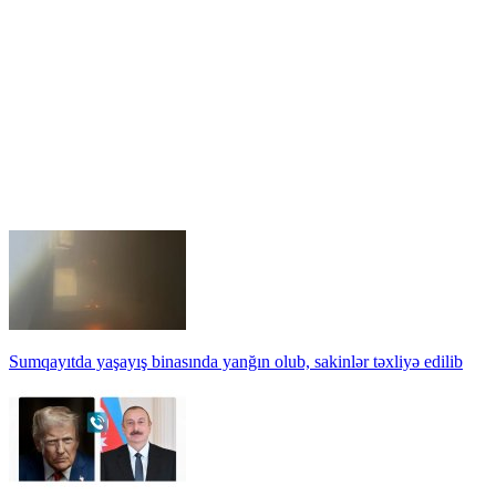
Sumqayıtda yaşayış binasında yanğın olub, sakinlər təxliyə edilib