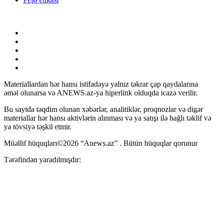
Materiallardan hər hansı istifadəyə yalnız təkrar çap qaydalarına
əməl olunarsa və ANEWS.az-ya hiperlink olduqda icazə verilir.
Bu saytda təqdim olunan xəbərlər, analitiklər, proqnozlar və digər
materiallar hər hansı aktivlərin alınması və ya satışı ilə bağlı təklif və
ya tövsiyə təşkil etmir.
Müəllif hüquqları©2026 “Anews.az” . Bütün hüquqlar qorunur
Tərəfindən yaradılmışdır: