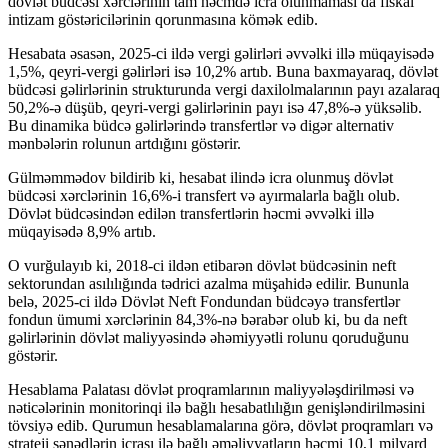
dövlət büdcəsi xərclərinin tam həcmdə icra olunmaması da fiskal
intizam göstəricilərinin qorunmasına kömək edib.
Hesabata əsasən, 2025-ci ildə vergi gəlirləri əvvəlki illə müqayisədə
1,5%, qeyri-vergi gəlirləri isə 10,2% artıb. Buna baxmayaraq, dövlət
büdcəsi gəlirlərinin strukturunda vergi daxilolmalarının payı azalaraq
50,2%-ə düşüb, qeyri-vergi gəlirlərinin payı isə 47,8%-ə yüksəlib.
Bu dinamika büdcə gəlirlərində transfertlər və digər alternativ
mənbələrin rolunun artdığını göstərir.
Gülməmmədov bildirib ki, hesabat ilində icra olunmuş dövlət
büdcəsi xərclərinin 16,6%-i transfert və ayırmalarla bağlı olub.
Dövlət büdcəsindən edilən transfertlərin həcmi əvvəlki illə
müqayisədə 8,9% artıb.
O vurğulayıb ki, 2018-ci ildən etibarən dövlət büdcəsinin neft
sektorundan asılılığında tədrici azalma müşahidə edilir. Bununla
belə, 2025-ci ildə Dövlət Neft Fondundan büdcəyə transfertlər
fondun ümumi xərclərinin 84,3%-nə bərabər olub ki, bu da neft
gəlirlərinin dövlət maliyyəsində əhəmiyyətli rolunu qoruduğunu
göstərir.
Hesablama Palatası dövlət proqramlarının maliyyələşdirilməsi və
nəticələrinin monitorinqi ilə bağlı hesabatlılığın genişləndirilməsini
tövsiyə edib. Qurumun hesablamalarına görə, dövlət proqramları və
strateji sənədlərin icrası ilə bağlı əməliyyatların həcmi 10,1 milyard