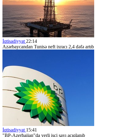
İqtisadiyyat
22:14
Azərbaycandan Tunisə neft ixracı 2,4 dəfə artıb
İqtisadiyyat
15:41
"BP-Azerbaijan"da yerli işçi sayı açıqlanıb