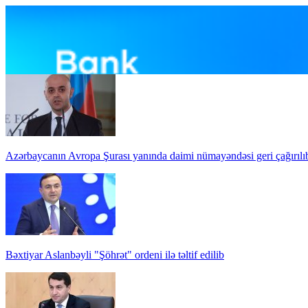
Azərbaycanın Avropa Şurası yanında daimi nümayəndəsi geri çağırılı
Bəxtiyar Aslanbəyli "Şöhrət" ordeni ilə təltif edilib