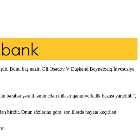
 düşüb. Bunu baş naziri Əli Əsədov V Daşkənd Beynəlxalq İnvestisiya
çün bərabər şəraiti təmin edən müasir qanunvericilik bazası yaradılıb”,
 biridir. Onun sözlərinə görə, son illərdə həyata keçirilən
ır.