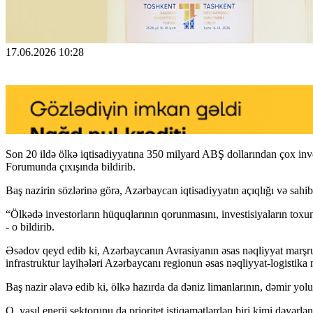
17.06.2026 10:28
Son 20 ildə ölkə iqtisadiyyatına 350 milyard ABŞ dollarından çox inv
Forumunda çıxışında bildirib.
Baş nazirin sözlərinə görə, Azərbaycan iqtisadiyyatın açıqlığı və sahibka
“Ölkədə investorların hüquqlarının qorunmasını, investisiyaların toxunu
- o bildirib.
Əsədov qeyd edib ki, Azərbaycanın Avrasiyanın əsas nəqliyyat marşrut
infrastruktur layihələri Azərbaycanı regionun əsas nəqliyyat-logistika 
Baş nazir əlavə edib ki, ölkə hazırda da dəniz limanlarının, dəmir yolu
O, yaşıl enerji sektorunu da prioritet istiqamətlərdən biri kimi dəyərlən