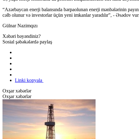
“Azərbaycan enerji balansında bərpaolunan enerji mənbələrinin payını a
cəlb olunur və investorlar üçün yeni imkanlar yaradılır”, - Əsədov vur
Gülnar Nazimqızı
Xəbəri bəyəndiniz?
Sosial şəbəkələrdə paylaş
Linki kopyala
Oxşar xəbərlər
Oxşar xəbərlər