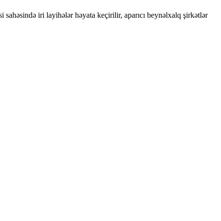
həsində iri layihələr həyata keçirilir, aparıcı beynəlxalq şirkətlər