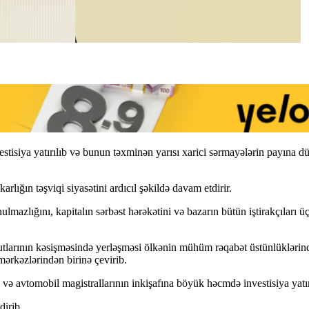
estisiya yatırılıb və bunun təxminən yarısı xarici sərmayələrin payına
rlığın təşviqi siyasətini ardıcıl şəkildə davam etdirir.
lmazlığını, kapitalın sərbəst hərəkətini və bazarın bütün iştirakçıları ü
larının kəsişməsində yerləşməsi ölkənin mühüm rəqabət üstünlüklərindən
mərkəzlərindən birinə çevirib.
 və avtomobil magistrallarının inkişafına böyük həcmdə investisiya yatır
dirib.