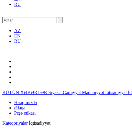
RU
AZ
EN
RU
BÜTÜN XƏBƏRLƏR
Siyasət
Cəmiyyət
Mədəniyyət
İqtisadiyyat
İ
Haqqımızda
Əlaqə
Peşə etikası
Kateqoriyalar
İqtisadiyyat