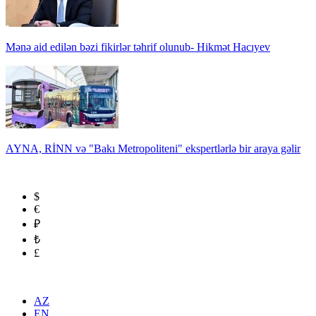
Mənə aid edilən bəzi fikirlər təhrif olunub- Hikmət Hacıyev
AYNA, RİNN və "Bakı Metropoliteni" ekspertlərlə bir araya gəlir
$
€
₽
₺
£
AZ
EN