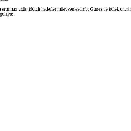
rtırmaq üçün iddialı hədəflər müəyyənləşdirib. Günəş və külək enerjisi sa
ğulayıb.