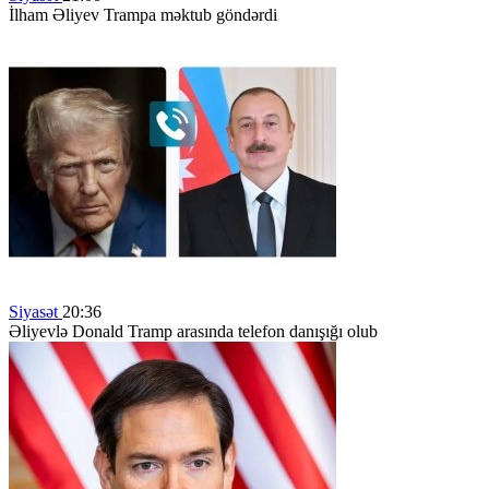
İlham Əliyev Trampa məktub göndərdi
Siyasət
20:36
Əliyevlə Donald Tramp arasında telefon danışığı olub