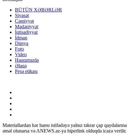
BÜTÜN XƏBƏRLƏR
Siyasət
Cəmiyyət
Mədəniyyət
İqtisadiyyat
İdman
Dünya
Foto
Video
Haqqımızda
Əlaqə
Peşə etikası
Materiallardan hər hansı istifadəyə yalnız təkrar çap qaydalarına
əməl olunarsa və ANEWS.az-ya hiperlink olduqda icazə verilir.