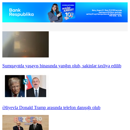
Sumqayıtda yaşayış binasında yanğın olub, sakinlər təxliyə edilib
Əliyevlə Donald Tramp arasında telefon danışığı olub