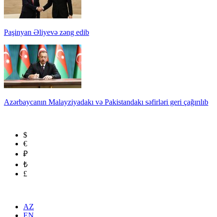
Paşinyan Əliyevə zəng edib
Azərbaycanın Malayziyadakı və Pakistandakı səfirləri geri çağırılıb
$
€
₽
₺
£
AZ
EN