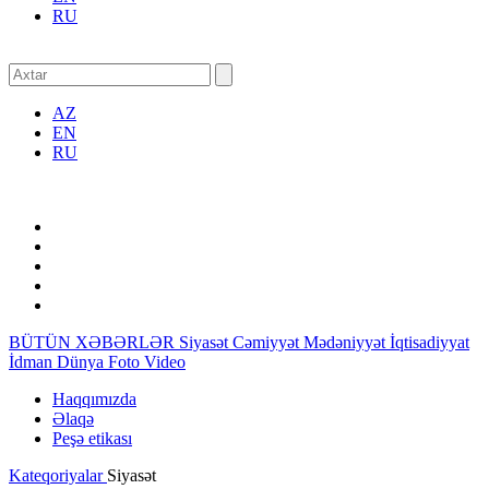
RU
AZ
EN
RU
BÜTÜN XƏBƏRLƏR
Siyasət
Cəmiyyət
Mədəniyyət
İqtisadiyyat
İdman
Dünya
Foto
Video
Haqqımızda
Əlaqə
Peşə etikası
Kateqoriyalar
Siyasət