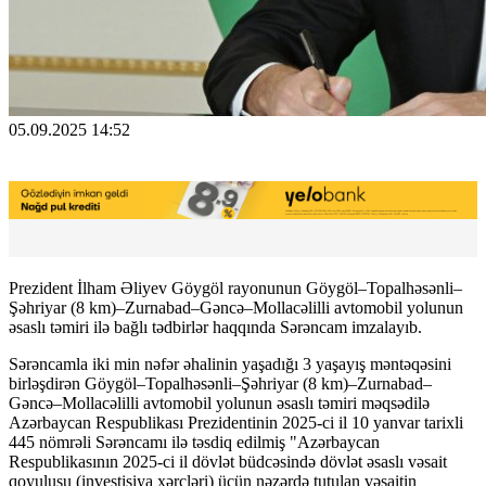
05.09.2025 14:52
Prezident İlham Əliyev Göygöl rayonunun Göygöl–Topalhəsənli–
Şəhriyar (8 km)–Zurnabad–Gəncə–Mollacəlilli avtomobil yolunun
əsaslı təmiri ilə bağlı tədbirlər haqqında Sərəncam imzalayıb.
Sərəncamla iki min nəfər əhalinin yaşadığı 3 yaşayış məntəqəsini
birləşdirən Göygöl–Topalhəsənli–Şəhriyar (8 km)–Zurnabad–
Gəncə–Mollacəlilli avtomobil yolunun əsaslı təmiri məqsədilə
Azərbaycan Respublikası Prezidentinin 2025-ci il 10 yanvar tarixli
445 nömrəli Sərəncamı ilə təsdiq edilmiş "Azərbaycan
Respublikasının 2025-ci il dövlət büdcəsində dövlət əsaslı vəsait
qoyuluşu (investisiya xərcləri) üçün nəzərdə tutulan vəsaitin