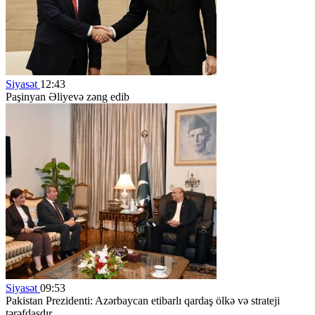
Siyasət
12:43
Paşinyan Əliyevə zəng edib
Siyasət
09:53
Pakistan Prezidenti: Azərbaycan etibarlı qardaş ölkə və strateji
tərəfdaşdır