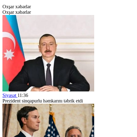
Oxşar xəbərlər
Oxşar xəbərlər
Siyasət
11:36
Prezident sinqapurlu həmkarını təbrik etdi