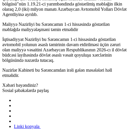
bölgüsü"nün 1.19.21-ci yarımbəndində göstərilmiş məbləğin ilkin
olaraq 2,0 (iki) milyon manatı Azərbaycan Avtomobil Yolları Dövlət
Agentliyinə ayrılıb.
Maliyyə Nazirliyi bu Sərəncamın 1-ci hissəsində göstərilən
məbləğdə maliyyələşməni təmin etməlidir
İqtisadiyyat Nazirliyi bu Sərəncamın 1-ci hissəsində göstərilən
avtomobil yolunun əsaslı təmirinin davam etdirilməsi üçün zəruri
olan maliyyə vəsaitini Azərbaycan Respublikasının 2026-cı il dövlət
büdcəsi layihəsində dövlət əsaslı vəsait qoyuluşu xərclərinin
bölgüsündə nəzərdə tutacaq.
Nazirlər Kabineti bu Sərəncamdan irəli gələn məsələləri həll
etməlidir.
Xəbəri bəyəndiniz?
Sosial şəbəkələrdə paylaş
Linki kopyala