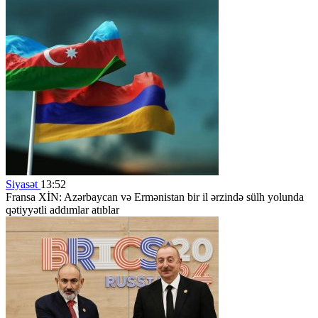
Siyasət
13:52
Fransa XİN: Azərbaycan və Ermənistan bir il ərzində sülh yolunda
qətiyyətli addımlar atıblar