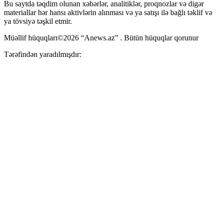
Bu saytda təqdim olunan xəbərlər, analitiklər, proqnozlar və digər
materiallar hər hansı aktivlərin alınması və ya satışı ilə bağlı təklif və
ya tövsiyə təşkil etmir.
Müəllif hüquqları©2026 “Anews.az” . Bütün hüquqlar qorunur
Tərəfindən yaradılmışdır: