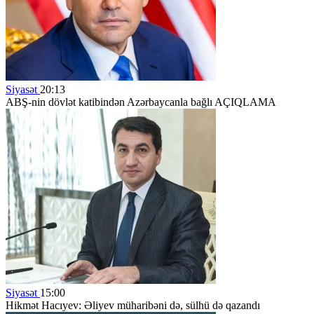
Siyasət
20:13
ABŞ-nin dövlət katibindən Azərbaycanla bağlı AÇIQLAMA
Siyasət
15:00
Hikmət Hacıyev: Əliyev müharibəni də, sülhü də qazandı